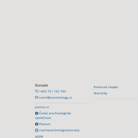
Kontakt
Pomocná mapka
+420 721 162 763
Statistiky
czech@arachnology.cz
Justice.cz
Česká arachnologická
společnost
Pavouci
czecharachnologicalsociety
AOPK