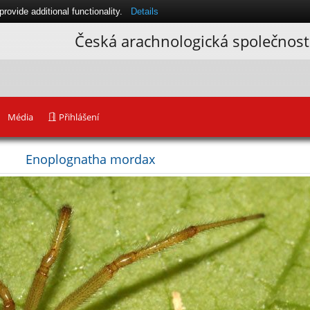
ovide additional functionality.
Details
Česká arachnologická společnost
Média
Přihlášení
Enoplognatha mordax