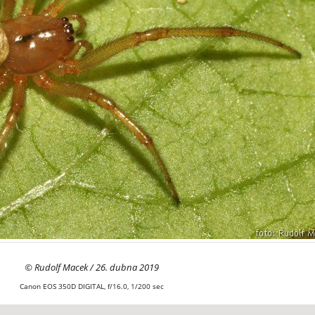
© Rudolf Macek / 26. dubna 2019
Canon EOS 350D DIGITAL, f/16.0, 1/200 sec