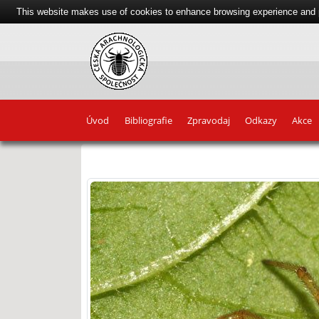
This website makes use of cookies to enhance browsing experience and pr
Úvod
Bibliografie
Zpravodaj
Odkazy
Akce