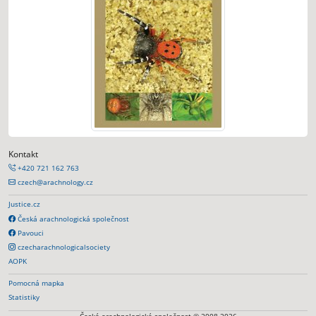
Kontakt
+420 721 162 763
czech@arachnology.cz
Justice.cz
Česká arachnologická společnost
Pavouci
czecharachnologicalsociety
AOPK
Pomocná mapka
Statistiky
Česká arachnologická společnost © 2008-2026