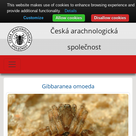
This website makes use of cookies to enhance browsing experience and
provide additional functionality.
Details
Customize
Allow cookies
Disallow cookies
Česká arachnologická
společnost
Gibbaranea omoeda