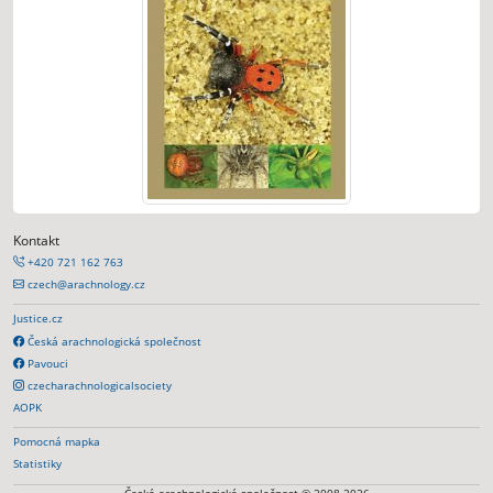
Kontakt
+420 721 162 763
czech@arachnology.cz
Justice.cz
Česká arachnologická společnost
Pavouci
czecharachnologicalsociety
AOPK
Pomocná mapka
Statistiky
Česká arachnologická společnost © 2008-2026