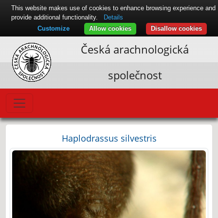
This website makes use of cookies to enhance browsing experience and
provide additional functionality.
Details
Customize
Allow cookies
Disallow cookies
Česká arachnologická
společnost
Haplodrassus silvestris