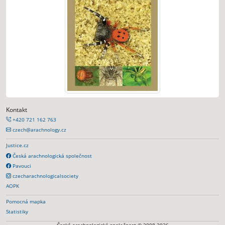
Kontakt
+420 721 162 763
czech@arachnology.cz
Justice.cz
Česká arachnologická společnost
Pavouci
czecharachnologicalsociety
AOPK
Pomocná mapka
Statistiky
Česká arachnologická společnost © 2008-2026