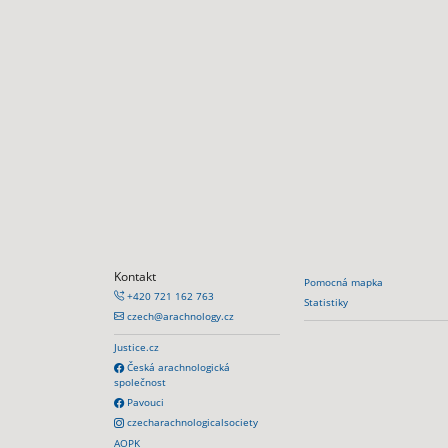
Kontakt
Pomocná mapka
+420 721 162 763
Statistiky
czech@arachnology.cz
Justice.cz
Česká arachnologická
společnost
Pavouci
czecharachnologicalsociety
AOPK