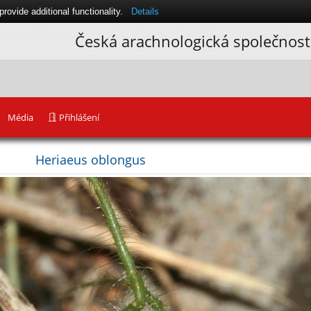
ovide additional functionality.
Details
Česká arachnologická společnost
Média
Přihlášení
Heriaeus oblongus