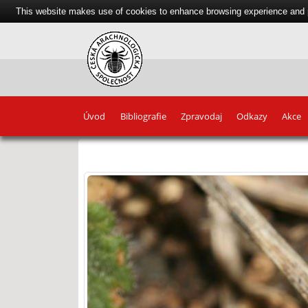
This website makes use of cookies to enhance browsing experience and pr
Úvod
Bibliografie
Zpravodaj
Odkazy
Akce