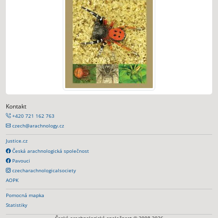
Kontakt
+420 721 162 763
czech@arachnology.cz
Justice.cz
Česká arachnologická společnost
Pavouci
czecharachnologicalsociety
AOPK
Pomocná mapka
Statistiky
Česká arachnologická společnost © 2008-2026