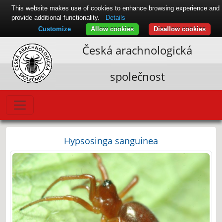
This website makes use of cookies to enhance browsing experience and
provide additional functionality.
Details
Customize
Allow cookies
Disallow cookies
Česká arachnologická
společnost
Hypsosinga sanguinea