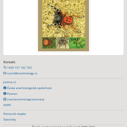
Kontakt
+420 721 162 763
czech@arachnology.cz
Justice.cz
Česká arachnologická společnost
Pavouci
czecharachnologicalsociety
AOPK
Pomocná mapka
Statistiky
Česká arachnologická společnost © 2008-2026