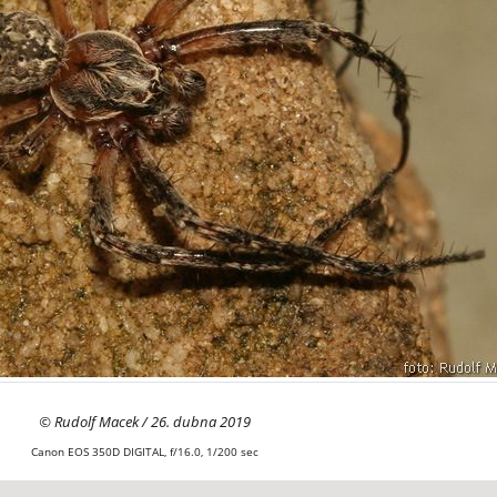
© Rudolf Macek / 26. dubna 2019
Canon EOS 350D DIGITAL, f/16.0, 1/200 sec