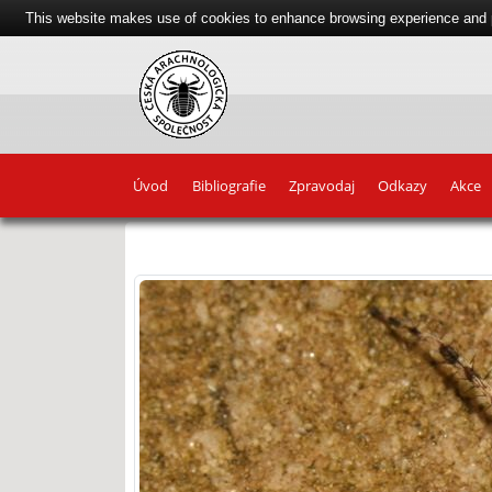
This website makes use of cookies to enhance browsing experience and pr
Úvod
Bibliografie
Zpravodaj
Odkazy
Akce