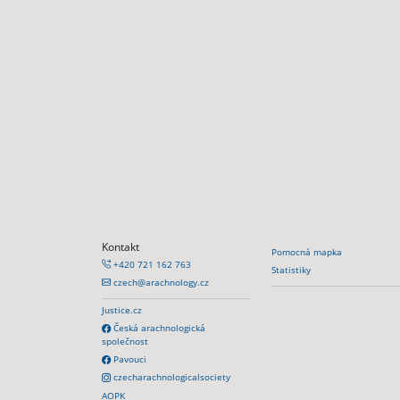
Kontakt
Pomocná mapka
+420 721 162 763
Statistiky
czech@arachnology.cz
Justice.cz
Česká arachnologická
společnost
Pavouci
czecharachnologicalsociety
AOPK