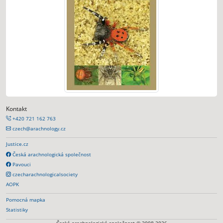
Kontakt
+420 721 162 763
czech@arachnology.cz
Justice.cz
Česká arachnologická společnost
Pavouci
czecharachnologicalsociety
AOPK
Pomocná mapka
Statistiky
Česká arachnologická společnost © 2008-2026