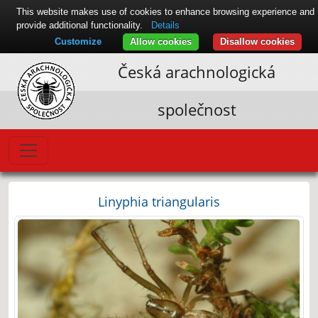
This website makes use of cookies to enhance browsing experience and
provide additional functionality.
Details
Customize
Allow cookies
Disallow cookies
Česká arachnologická
společnost
Linyphia triangularis