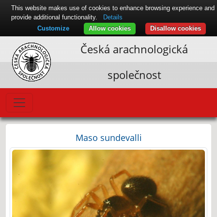
This website makes use of cookies to enhance browsing experience and
provide additional functionality.
Details
Customize
Allow cookies
Disallow cookies
Česká arachnologická
společnost
Maso sundevalli