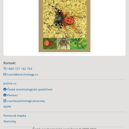
Kontakt
+420 721 162 763
czech@arachnology.cz
Justice.cz
Česká arachnologická společnost
Pavouci
czecharachnologicalsociety
AOPK
Pomocná mapka
Statistiky
Česká arachnologická společnost © 2008-2026