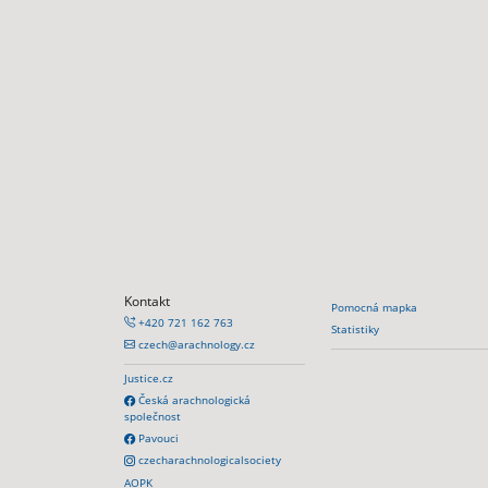
Kontakt
Pomocná mapka
+420 721 162 763
Statistiky
czech@arachnology.cz
Justice.cz
Česká arachnologická
společnost
Pavouci
czecharachnologicalsociety
AOPK