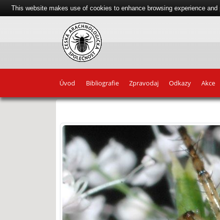
This website makes use of cookies to enhance browsing experience and pr
Úvod
Bibliografie
Zpravodaj
Odkazy
Akce