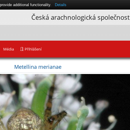
ovide additional functionality.
Details
Česká arachnologická společnost
Média
Přihlášení
Metellina merianae