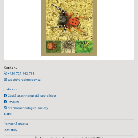
Kontakt
+420 721 162 763
czech@arachnology.cz
Justice.cz
Česká arachnologická společnost
Pavouci
czecharachnologicalsociety
AOPK
Pomocná mapka
Statistiky
Česká arachnologická společnost © 2008-2026