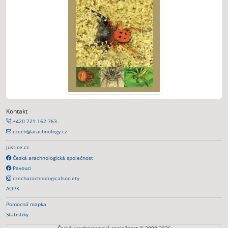
Kontakt
+420 721 162 763
czech@arachnology.cz
Justice.cz
Česká arachnologická společnost
Pavouci
czecharachnologicalsociety
AOPK
Pomocná mapka
Statistiky
Česká arachnologická společnost © 2008-2026