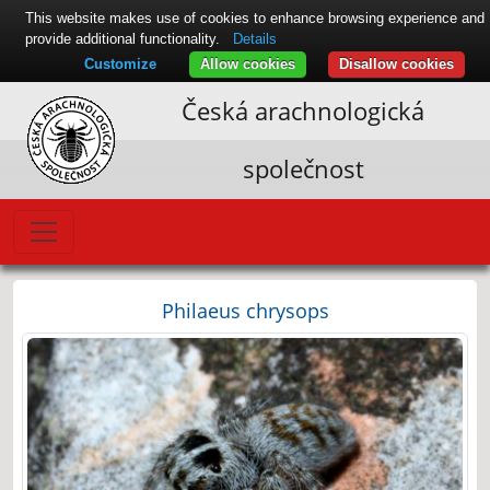
This website makes use of cookies to enhance browsing experience and
provide additional functionality.
Details
Customize
Allow cookies
Disallow cookies
Česká arachnologická
společnost
Philaeus chrysops