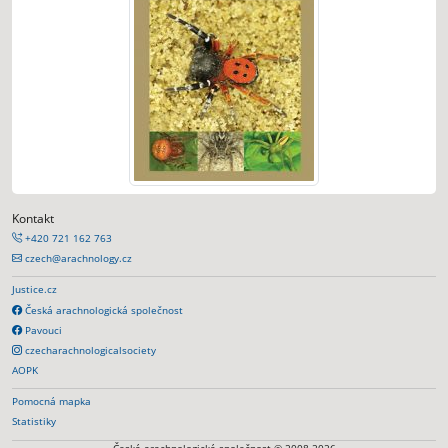
Kontakt
+420 721 162 763
czech@arachnology.cz
Justice.cz
Česká arachnologická společnost
Pavouci
czecharachnologicalsociety
AOPK
Pomocná mapka
Statistiky
Česká arachnologická společnost © 2008-2026