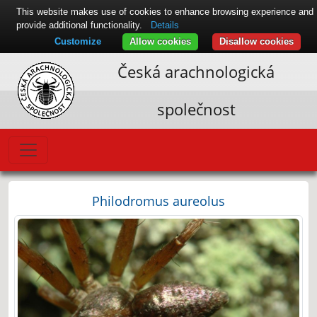
This website makes use of cookies to enhance browsing experience and
provide additional functionality.
Details
Customize
Allow cookies
Disallow cookies
Česká arachnologická
společnost
Philodromus aureolus