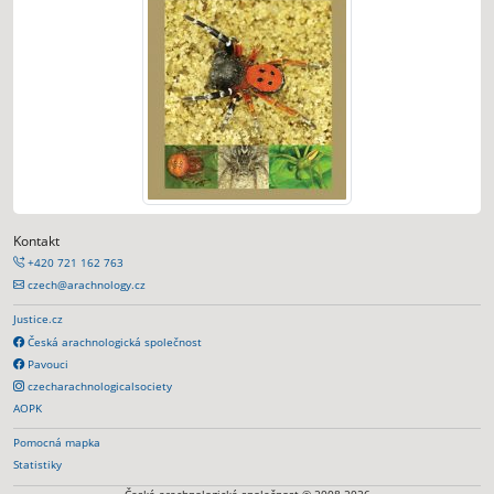
Kontakt
+420 721 162 763
czech@arachnology.cz
Justice.cz
Česká arachnologická společnost
Pavouci
czecharachnologicalsociety
AOPK
Pomocná mapka
Statistiky
Česká arachnologická společnost © 2008-2026