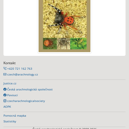
Kontakt
+420 721 162 763
czech@arachnology.cz
Justice.cz
Česká arachnologická společnost
Pavouci
czecharachnologicalsociety
AOPK
Pomocná mapka
Statistiky
Česká arachnologická společnost © 2008-2026