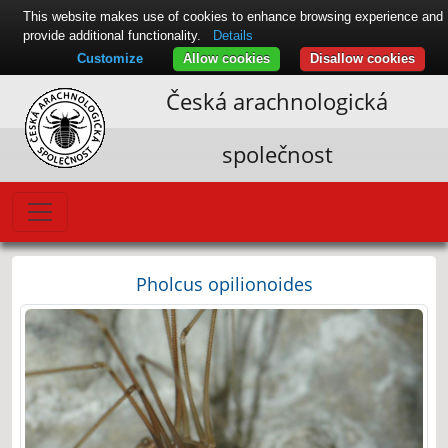
This website makes use of cookies to enhance browsing experience and
provide additional functionality.
Details
Customize
Allow cookies
Disallow cookies
Česká arachnologická
společnost
Pholcus opilionoides