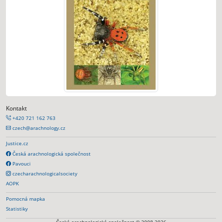
Kontakt
+420 721 162 763
czech@arachnology.cz
Justice.cz
Česká arachnologická společnost
Pavouci
czecharachnologicalsociety
AOPK
Pomocná mapka
Statistiky
Česká arachnologická společnost © 2008-2026