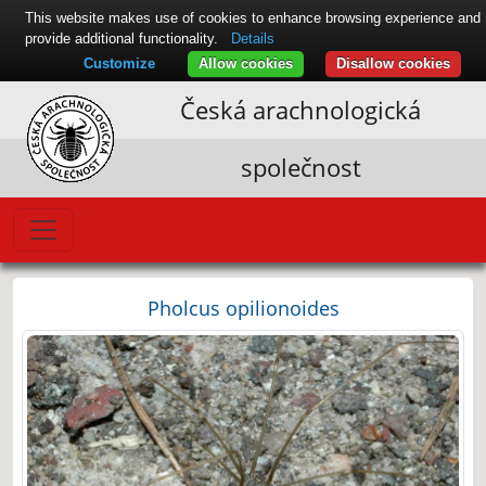
This website makes use of cookies to enhance browsing experience and
provide additional functionality.
Details
Customize
Allow cookies
Disallow cookies
Česká arachnologická
společnost
Pholcus opilionoides