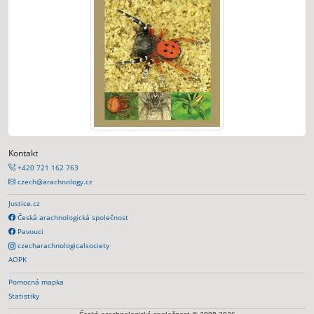
Kontakt
+420 721 162 763
czech@arachnology.cz
Justice.cz
Česká arachnologická společnost
Pavouci
czecharachnologicalsociety
AOPK
Pomocná mapka
Statistiky