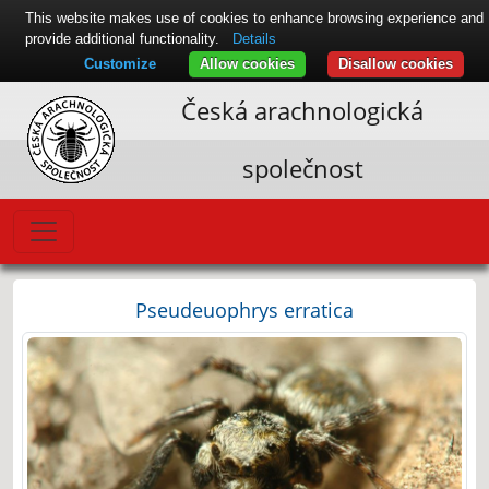
This website makes use of cookies to enhance browsing experience and
provide additional functionality.
Details
Customize
Allow cookies
Disallow cookies
Česká arachnologická
společnost
Pseudeuophrys erratica