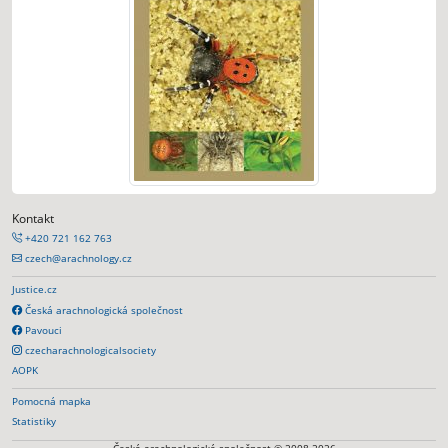
Kontakt
+420 721 162 763
czech@arachnology.cz
Justice.cz
Česká arachnologická společnost
Pavouci
czecharachnologicalsociety
AOPK
Pomocná mapka
Statistiky
Česká arachnologická společnost © 2008-2026