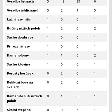
Výsadby listnáčů
5
42
35
6
Výsadby jehličnanů
5
2
1
5
Lužní lesy nížin
1
0
0
1
Bučiny nižších poloh
1
2
0
2
Suché doubravy
1
0
0
1
Přirozené lesy
1
0
0
1
Kamenolomy
1
1
0
2
Suché křoviny
1
0
0
1
Porosty borůvek
0
2
0
1
Reliktní bory na
0
2
0
1
skalách
Kamenité suti nižších
0
1
0
1
poloh
Skalní stepi na
0
0
5
1