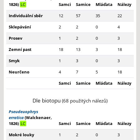
1826)
LC
Samci
Samice
Mláďata
Nálezy
Individuální sběr
12
57
35
22
Sklepávání
2
2
0
4
Prosev
1
2
0
3
Zemní past
18
13
3
18
Smyk
1
3
0
3
Neurčeno
4
7
5
18
Samci
Samice
Mláďata
Nálezy
Dle biotopu
(68 použitých nálezů)
Pseudeuophrys
erratica
(Walckenaer,
1826)
LC
Samci
Samice
Mláďata
Nálezy
Mokré louky
1
2
0
3