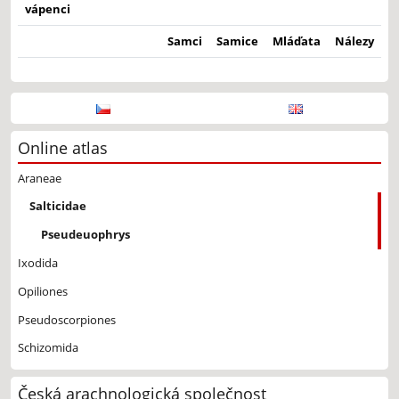
vápenci
Samci
Samice
Mláďata
Nálezy
Online atlas
Araneae
Salticidae
Pseudeuophrys
Ixodida
Opiliones
Pseudoscorpiones
Schizomida
Česká arachnologická společnost