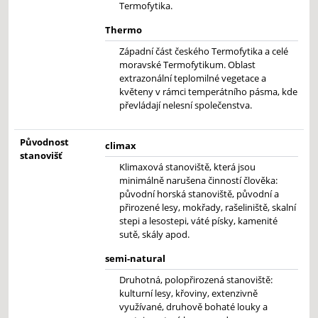
Termofytika.
Thermo
Západní část českého Termofytika a celé
moravské Termofytikum. Oblast
extrazonální teplomilné vegetace a
květeny v rámci temperátního pásma, kde
převládají nelesní společenstva.
Původnost
climax
stanovišť
Klimaxová stanoviště, která jsou
minimálně narušena činností člověka:
původní horská stanoviště, původní a
přirozené lesy, mokřady, rašeliniště, skalní
stepi a lesostepi, váté písky, kamenité
sutě, skály apod.
semi-natural
Druhotná, polopřirozená stanoviště:
kulturní lesy, křoviny, extenzivně
využívané, druhově bohaté louky a