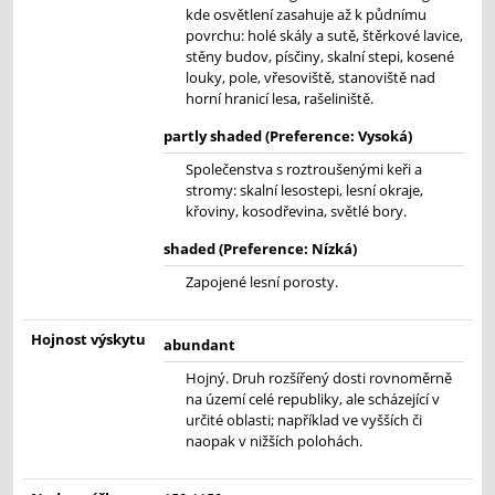
kde osvětlení zasahuje až k půdnímu
povrchu: holé skály a sutě, štěrkové lavice,
stěny budov, písčiny, skalní stepi, kosené
louky, pole, vřesoviště, stanoviště nad
horní hranicí lesa, rašeliniště.
partly shaded (Preference: Vysoká)
Společenstva s roztroušenými keři a
stromy: skalní lesostepi, lesní okraje,
křoviny, kosodřevina, světlé bory.
shaded (Preference: Nízká)
Zapojené lesní porosty.
Hojnost výskytu
abundant
Hojný. Druh rozšířený dosti rovnoměrně
na území celé republiky, ale scházející v
určité oblasti; například ve vyšších či
naopak v nižších polohách.