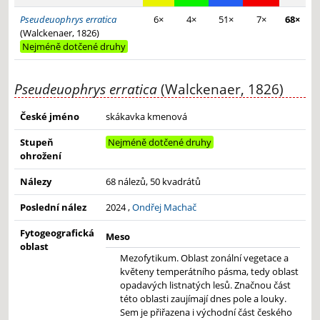
Pseudeuophrys erratica
6×
4×
51×
7×
68×
(Walckenaer, 1826)
Nejméně dotčené druhy
Pseudeuophrys erratica
(Walckenaer, 1826)
České jméno
skákavka kmenová
Stupeň
Nejméně dotčené druhy
ohrožení
Nálezy
68 nálezů, 50 kvadrátů
Poslední nález
2024 ,
Ondřej Machač
Fytogeografická
Meso
oblast
Mezofytikum. Oblast zonální vegetace a
květeny temperátního pásma, tedy oblast
opadavých listnatých lesů. Značnou část
této oblasti zaujímají dnes pole a louky.
Sem je přiřazena i východní část českého