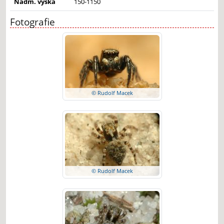
Nadm. výška
150-1150
Fotografie
© Rudolf Macek
© Rudolf Macek