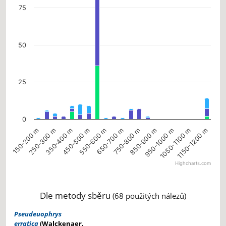
The chart has 1 Y axis displaying values. Data ranges from 0 to 90.
75
50
25
0
650-700 m
450-500 m
1150-1200 m
250-300 m
950-1000 m
750-800 m
550-600 m
350-400 m
1050-1100 m
150-200 m
850-900 m
Highcharts.com
End of interactive chart.
Dle metody sběru
(68 použitých nálezů)
Pseudeuophrys
erratica
(Walckenaer,