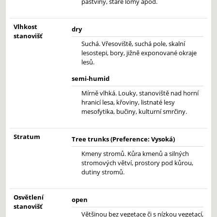
pastviny, staré lomy apod.
Vlhkost
dry
stanovišť
Suchá. Vřesoviště, suchá pole, skalní
lesostepi, bory, jižně exponované okraje
lesů.
semi-humid
Mírně vlhká. Louky, stanoviště nad horní
hranicí lesa, křoviny, listnaté lesy
mesofytika, bučiny, kulturní smrčiny.
Stratum
Tree trunks (Preference: Vysoká)
Kmeny stromů. Kůra kmenů a silných
stromových větví, prostory pod kůrou,
dutiny stromů.
Osvětlení
open
stanovišť
Většinou bez vegetace či s nízkou vegetací,