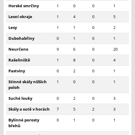
Horské smrčiny
1
0
0
1
Lesní okraje
1
4
0
5
Lesy
1
1
0
2
Dubohabřiny
0
1
0
1
Neurčeno
9
6
0
20
Rašeliniště
1
8
0
4
Pastviny
0
2
0
1
Stinné skály nižších
1
0
0
1
poloh
Suché louky
0
2
0
3
Skály a sutě v horách
7
5
2
3
Bylinné porosty
0
1
0
1
břehů