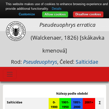
This website makes use of cookies to enhance browsing experience and
provide additional functionality.
Details
Customize
Allow cookies
Disallow cookies
Pseudeuophrys erratica
(Walckenaer, 1826) [skákavka
kmenová]
Rod:
Pseudeuophrys
, Čeleď:
Salticidae
Leaflet
|
© Seznam.cz a.s. a další
+
Nálezy podle období
−
Salticidae
0-
1901-
1951-
2001+
∑
1900
1950
2000