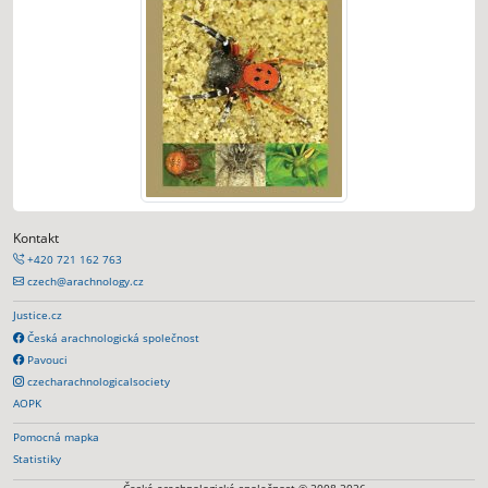
Kontakt
+420 721 162 763
czech@arachnology.cz
Justice.cz
Česká arachnologická společnost
Pavouci
czecharachnologicalsociety
AOPK
Pomocná mapka
Statistiky
Česká arachnologická společnost © 2008-2026