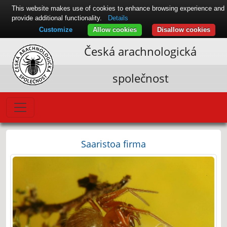
This website makes use of cookies to enhance browsing experience and
provide additional functionality.
Details
Customize
Allow cookies
Disallow cookies
Česká arachnologická
společnost
Saaristoa firma