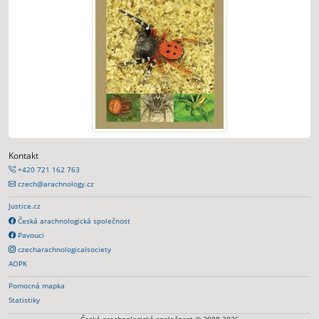
Kontakt
+420 721 162 763
czech@arachnology.cz
Justice.cz
Česká arachnologická společnost
Pavouci
czecharachnologicalsociety
AOPK
Pomocná mapka
Statistiky
Česká arachnologická společnost © 2008-2026