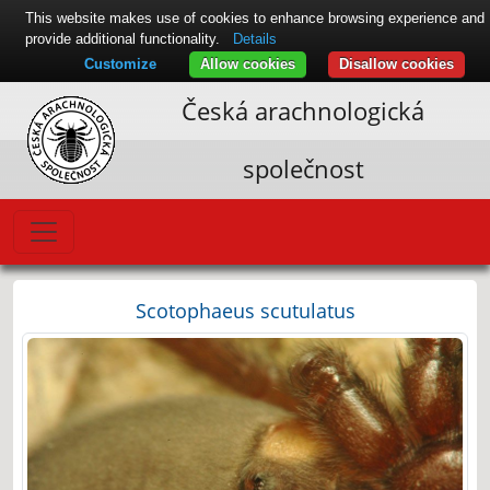
This website makes use of cookies to enhance browsing experience and
provide additional functionality.
Details
Customize
Allow cookies
Disallow cookies
Česká arachnologická
společnost
Scotophaeus scutulatus