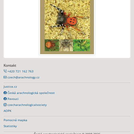
Kontakt
+420 721 162 763
czech@arachnology.cz
Justice.cz
Česká arachnologická společnost
Pavouci
czecharachnologicalsociety
AOPK
Pomocná mapka
Statistiky
Česká arachnologická společnost © 2008-2026