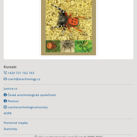
Kontakt
+420 721 162 763
czech@arachnology.cz
Justice.cz
Česká arachnologická společnost
Pavouci
czecharachnologicalsociety
AOPK
Pomocná mapka
Statistiky
Česká arachnologická společnost © 2008-2026