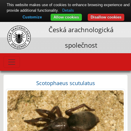
This website makes use of cookies to enhance browsing experience and
provide additional functionality.
Details
Customize
Allow cookies
Disallow cookies
Česká arachnologická
společnost
Scotophaeus scutulatus