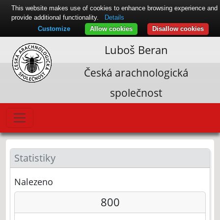
This website makes use of cookies to enhance browsing experience and
provide additional functionality.
Details
Customize
Allow cookies
Disallow cookies
Luboš Beran
Česká arachnologická
společnost
Statistiky
Nalezeno
800