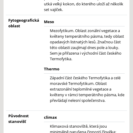
utká velký kokon, do kterého uloží až několik
set vajíček.
Fytogeografická
Meso
oblast
Mezofytikum. Oblast zonální vegetace a
květeny temperátního pásma, tedy oblast
opadavých listnatých lesů. Značnou část
této oblasti zaujímají dnes pole a louky.
Sem je přiřazena i východní část českého
Termofytika.
Thermo
Západní část českého Termofytika a celé
moravské Termofytikum. Oblast
extrazonální teplomilné vegetace a
květeny v rámci temperátního pásma, kde
převládají nelesní společenstva.
Původnost
climax
stanovišť
Klimaxová stanoviště, která jsou
minimálně narušena činností člověka: