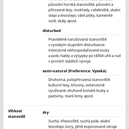
původní horská stanoviště, původní a
přirozené lesy, mokřady, rašeliniště, skalní
stepi a lesostepi, váté písky, kamenité
sutě, skály apod.
disturbed
Pravidelně narušovaná stanoviště
s vysokým stupněm disturbance:
intenzivně obhospodařované louky
a pole, haldy a výsypky po těžbě uhlí a rud
v prvních stádiích vývoje.
semi-natural (Preference: Vysoká)
Druhotná, polopřirozená stanoviště:
kulturní lesy, křoviny, extenzivně
využívané, druhově bohaté louky a
pastviny, staré lomy apod.
Vlhkost
dry
stanovišť
Suchá. Vřesoviště, suchá pole, skalní
lesostepi, bory, jižně exponované okraje