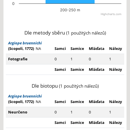
0
200-250 m
Highcharts.com
End of interactive chart.
Dle metody sběru
(1 použitých nálezů)
Argiope bruennichi
(Scopoli, 1772)
NA
Samci
Samice
Mláďata
Nálezy
Fotografie
0
1
0
1
Samci
Samice
Mláďata
Nálezy
Dle biotopu
(1 použitých nálezů)
Argiope bruennichi
(Scopoli, 1772)
NA
Samci
Samice
Mláďata
Nálezy
Neurčeno
0
1
0
1
Samci
Samice
Mláďata
Nálezy