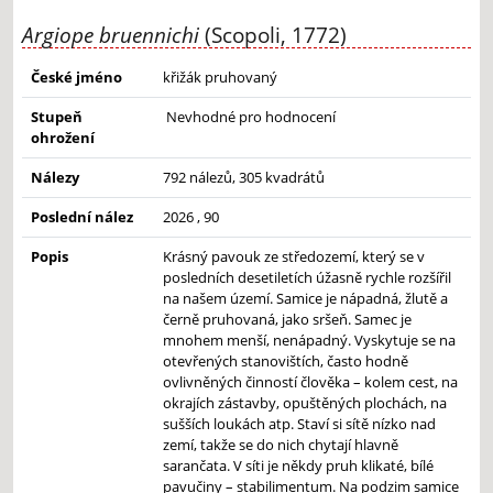
Argiope bruennichi
(Scopoli, 1772)
České jméno
křižák pruhovaný
Stupeň
Nevhodné pro hodnocení
ohrožení
Nálezy
792 nálezů, 305 kvadrátů
Poslední nález
2026 , 90
Popis
Krásný pavouk ze středozemí, který se v
posledních desetiletích úžasně rychle rozšířil
na našem území. Samice je nápadná, žlutě a
černě pruhovaná, jako sršeň. Samec je
mnohem menší, nenápadný. Vyskytuje se na
otevřených stanovištích, často hodně
ovlivněných činností člověka – kolem cest, na
okrajích zástavby, opuštěných plochách, na
sušších loukách atp. Staví si sítě nízko nad
zemí, takže se do nich chytají hlavně
sarančata. V síti je někdy pruh klikaté, bílé
pavučiny – stabilimentum. Na podzim samice