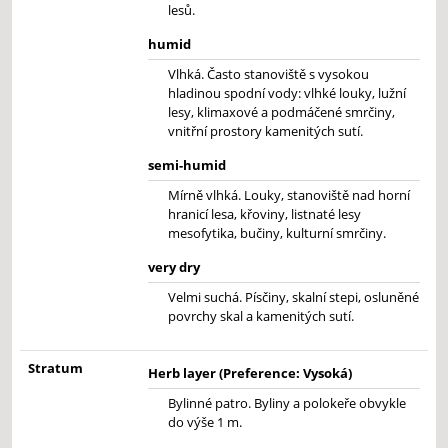
lesů.
humid
Vlhká. Často stanoviště s vysokou
hladinou spodní vody: vlhké louky, lužní
lesy, klimaxové a podmáčené smrčiny,
vnitřní prostory kamenitých sutí.
semi-humid
Mírně vlhká. Louky, stanoviště nad horní
hranicí lesa, křoviny, listnaté lesy
mesofytika, bučiny, kulturní smrčiny.
very dry
Velmi suchá. Písčiny, skalní stepi, osluněné
povrchy skal a kamenitých sutí.
Stratum
Herb layer (Preference: Vysoká)
Bylinné patro. Byliny a polokeře obvykle
do výše 1 m.