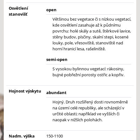
Osvětlení
open
stanovišť
Většinou bez vegetace či s nízkou vegetací,
kde osvětlení zasahuje až k půdnímu
povrchu: holé skály a sutě, štěrkové lavice,
stěny budov, písčiny, skalní stepi, kosené
louky, pole, vřesoviště, stanoviště nad
horní hranicí lesa, rašeliniště.
semi-open
S vysokou bylinnou vegetací: rákosiny,
bujné pobřežní porosty ostřic a kopřiv.
Hojnost výskytu
abundant
Hojný. Druh rozšířený dosti rovnoměrně
na území celé republiky, ale scházející v
určité oblasti; například ve vyšších či
naopak v nižších polohách.
Nadm. výška
150-1100