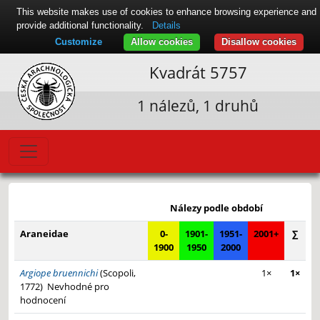
This website makes use of cookies to enhance browsing experience and
provide additional functionality.
Details
Customize
Allow cookies
Disallow cookies
Kvadrát 5757
1 nálezů, 1 druhů
Leaflet
|
© Seznam.cz a.s. a další
+
Nálezy podle období
−
Araneidae
0-
1901-
1951-
2001+
∑
1900
1950
2000
Argiope bruennichi
(Scopoli,
1×
1×
1772)
Nevhodné pro
hodnocení