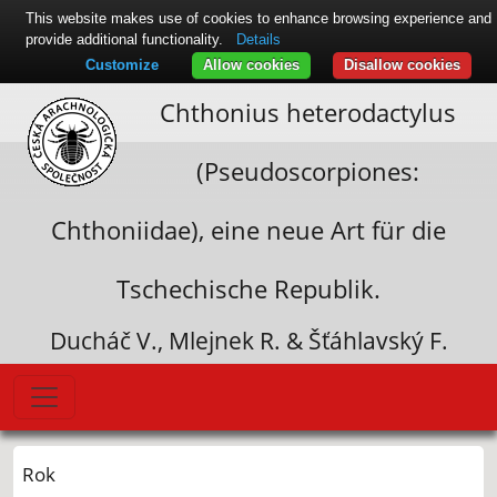
This website makes use of cookies to enhance browsing experience and
provide additional functionality.
Details
Customize
Allow cookies
Disallow cookies
Chthonius heterodactylus
(Pseudoscorpiones:
Chthoniidae), eine neue Art für die
Tschechische Republik.
Ducháč V., Mlejnek R. & Šťáhlavský F.
Rok