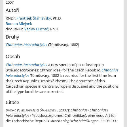
2007
Autoři
RNDr.
František Šťáhlavský
, Ph.D.
Roman Mlejnek
doc. RNDr.
Václav Ducháč
, Ph.D.
Druhy
Chthonius heterodactylus
(Tömösváry, 1882)
Obsah
Chthonius heterodactylus
a new species of pseudoscorpion
(Pseudoscorpiones: Chthoniidae) for the Czech Republic.
Chthonius
heterodactylus
Tömösváry, 1882 is recorded for the first time from
the Czech Republic (Hranická chasm). The occurence of this
Carpathian species in Central Europe is discussed and the positions
of the type localities are corrected.
Citace
Ducháč V., Mlejnek R. & Šťáhlavský F.
(2007):
Chthonius
(
Chthonius
)
heterodactylus
(Pseudoscorpiones: Chthoniidae), eine neue Art für
die Tschechische Republik.
Arachnologische Mitteilungen
, 33: 31–33.