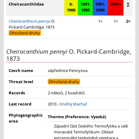
−
Cheiracanthiidae
0-
1901-
1951-
2001+
∑
1900
1950
2000
Cheiracanthium pennyi
O.
1×
1×
2×
Pickard-Cambridge, 1873
Ohrožené druhy
Cheiracanthium pennyi
O. Pickard-Cambridge,
1873
Czech name
zápřednice Pennyova
Threat level
Ohrožené druhy
Records
2 nálezů, 2 kvadrátů
Last record
2010 ,
Ondřej Machač
Phytogeographic
Thermo (Preference: Vysoká)
area
Západní část českého Termofytika a celé
moravské Termofytikum. Oblast
extrazonální teplomilné vegetace a