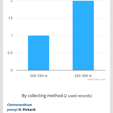
2
1.5
1
0.5
0
200-250 m
250-300 m
Highcharts.com
End of interactive chart.
By collecting method
(2 used records)
Cheiracanthium
pennyi
O. Pickard-