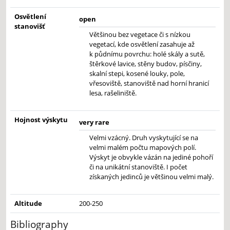
Osvětlení
open
stanovišť
Většinou bez vegetace či s nízkou
vegetací, kde osvětlení zasahuje až
k půdnímu povrchu: holé skály a sutě,
štěrkové lavice, stěny budov, písčiny,
skalní stepi, kosené louky, pole,
vřesoviště, stanoviště nad horní hranicí
lesa, rašeliniště.
Hojnost výskytu
very rare
Velmi vzácný. Druh vyskytující se na
velmi malém počtu mapových polí.
Výskyt je obvykle vázán na jediné pohoří
či na unikátní stanoviště. I počet
získaných jedinců je většinou velmi malý.
Altitude
200-250
Bibliography