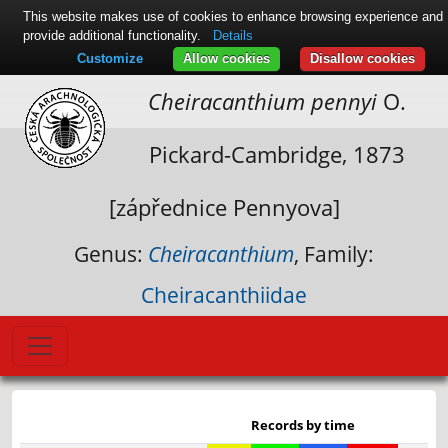
This website makes use of cookies to enhance browsing experience and
provide additional functionality.
Details
Customize
Allow cookies
Disallow cookies
Cheiracanthium pennyi
O.
Pickard-Cambridge, 1873
[zápřednice Pennyova]
Genus:
Cheiracanthium
, Family:
Cheiracanthiidae
Leaflet
|
© Seznam.cz a.s. a další
+
Records by time