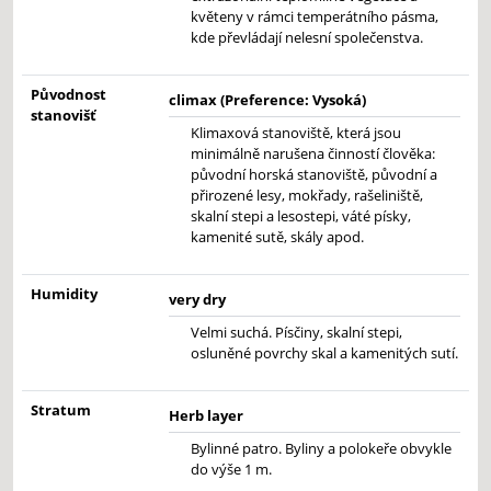
květeny v rámci temperátního pásma,
kde převládají nelesní společenstva.
Původnost
climax (Preference: Vysoká)
stanovišť
Klimaxová stanoviště, která jsou
minimálně narušena činností člověka:
původní horská stanoviště, původní a
přirozené lesy, mokřady, rašeliniště,
skalní stepi a lesostepi, váté písky,
kamenité sutě, skály apod.
Humidity
very dry
Velmi suchá. Písčiny, skalní stepi,
osluněné povrchy skal a kamenitých sutí.
Stratum
Herb layer
Bylinné patro. Byliny a polokeře obvykle
do výše 1 m.