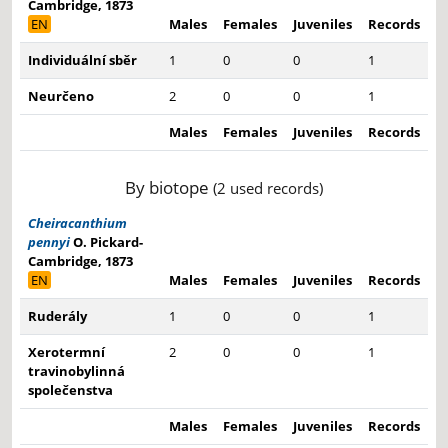
Cambridge, 1873
EN
Males
Females
Juveniles
Records
Individuální sběr
1
0
0
1
Neurčeno
2
0
0
1
Males
Females
Juveniles
Records
By biotope
(2 used records)
Cheiracanthium
pennyi
O. Pickard-
Cambridge, 1873
EN
Males
Females
Juveniles
Records
Ruderály
1
0
0
1
Xerotermní
2
0
0
1
travinobylinná
společenstva
Males
Females
Juveniles
Records