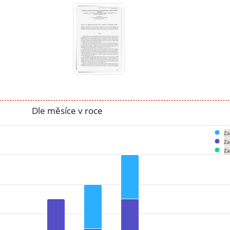
Dle měsíce v roce
Za
Za
Za
om 0 to 10.