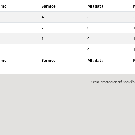
amci
Samice
Mláďata
4
6
7
0
1
0
4
0
amci
Samice
Mláďata
Česká arachnologická společn