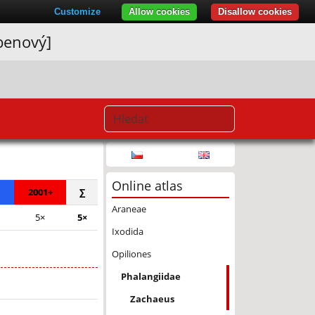
Customize
Allow cookies
Disallow cookies
benový]
© Seznam.cz a.s. a další
Online atlas
2001+
∑
Araneae
5×
5×
Ixodida
Opiliones
Phalangiidae
Zachaeus