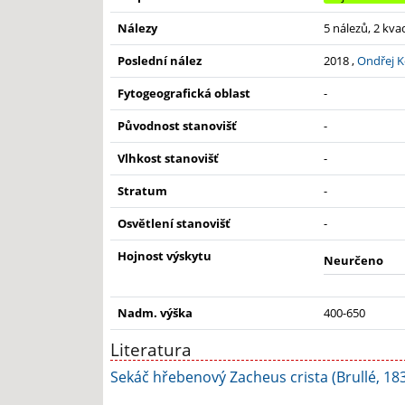
Nálezy
5 nálezů, 2 kva
Poslední nález
2018 ,
Ondřej K
Fytogeografická oblast
-
Původnost stanovišť
-
Vlhkost stanovišť
-
Stratum
-
Osvětlení stanovišť
-
Hojnost výskytu
Neurčeno
Nadm. výška
400-650
Literatura
Sekáč hřebenový Zacheus crista (Brullé, 18