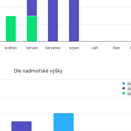
květen
červen
červenec
srpen
září
říjen
Dle nadmořské výšky
Za
Za
Za
om 0 to 10.