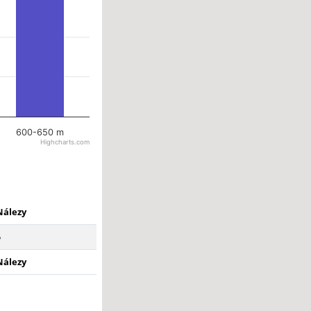
600-650 m
Highcharts.com
Nálezy
5
Nálezy