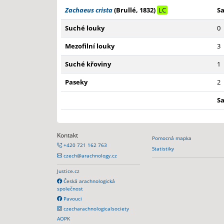
Zachaeus crista
(Brullé‚ 1832)
LC
S
Suché louky
0
Mezofilní louky
3
Suché křoviny
1
Paseky
2
S
Kontakt
Pomocná mapka
+420 721 162 763
Statistiky
czech@arachnology.cz
Justice.cz
Česká arachnologická
společnost
Pavouci
czecharachnologicalsociety
AOPK