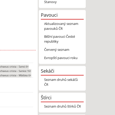
Stanovy
Pavouci
Aktualizovaný seznam
pavouků ČR
Běžní pavouci České
republiky
Červený seznam
Evropští pavouci roku
chaeus crista -
Samci: 6×
Sekáči
chaeus crista -
Samice: 16×
chaeus crista -
Mláďata: 6×
Seznam druhů sekáčů
ČR
Štírci
Seznam druhů štírků ČR