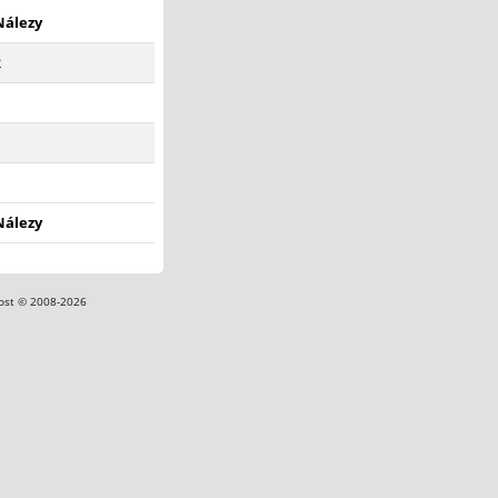
Nálezy
2
1
1
1
Nálezy
ost © 2008-2026