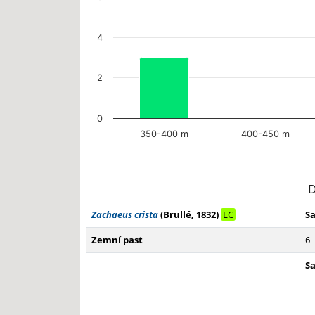
4
2
0
350-400 m
400-450 m
End of interactive chart.
D
Zachaeus crista
(Brullé‚ 1832)
LC
S
Zemní past
6
S