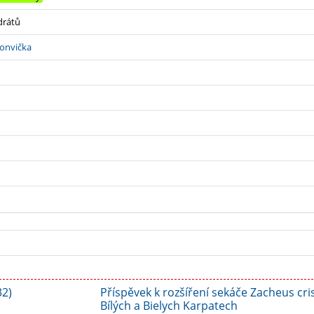
drátů
onvička
32)
Příspěvek k rozšíření sekáče Zacheus cris
Bílých a Bielych Karpatech