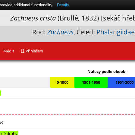
ovide additional functionality.
Details
Zachaeus crista
(Brullé‚ 1832) [sekáč hře
Rod:
Zachaeus
, Čeleď:
Phalangiidae
Média
Přihlášení
Leaflet
|
Nálezy podle období
0-1900
1901-1950
1951-2000
y
vý
ené druhy