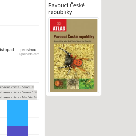
Pavouci České
republiky
listopad
prosinec
Highcharts.com
chaeus crista -
Samci: 6×
chaeus crista -
Samice: 16×
chaeus crista -
Mláďata: 6×