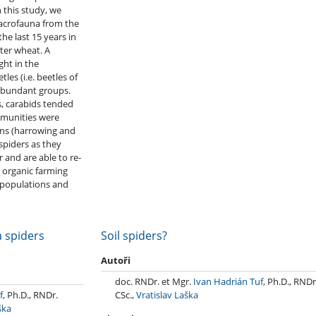
n this study, we
acrofauna from the
he last 15 years in
ter wheat. A
ght in the
es (i.e. beetles of
 abundant groups.
s, carabids tended
mmunities were
ons (harrowing and
spiders as they
r and are able to re-
t organic farming
 populations and
 spiders
Soil spiders?
2010
Autoři
doc. RNDr. et Mgr.
Ivan Hadrián Tuf
, Ph.D., RNDr
f
, Ph.D., RNDr.
CSc.,
Vratislav Laška
ška