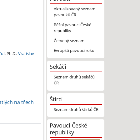
Aktualizovaný seznam
pavouků ČR
Běžní pavouci České
republiky
Červený seznam
Evropští pavouci roku
Tuf
, Ph.D.,
Vratislav
Sekáči
Seznam druhů sekáčů
ČR
Štírci
tlých na třech
Seznam druhů štírků ČR
Pavouci České
republiky