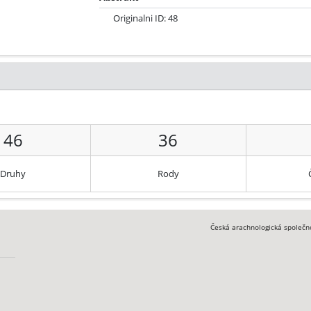
Originalni ID: 48
46
36
Druhy
Rody
Česká arachnologická společn