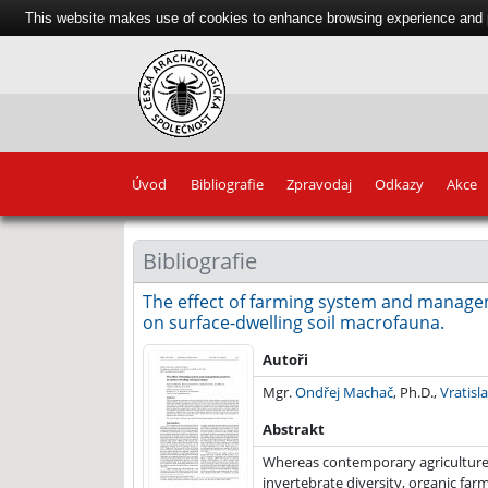
This website makes use of cookies to enhance browsing experience and pr
Úvod
Bibliografie
Zpravodaj
Odkazy
Akce
Bibliografie
The effect of farming system and manage
on surface-dwelling soil macrofauna.
2019
Autoři
Mgr.
Ondřej Machač
, Ph.D.,
Vratisl
Abstrakt
Whereas contemporary agriculture
invertebrate diversity, organic far