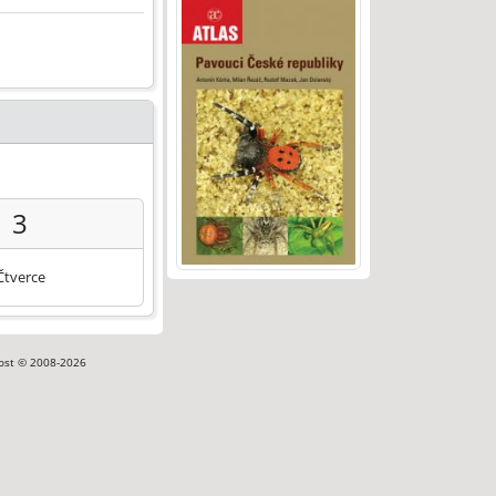
3
Čtverce
ost © 2008-2026