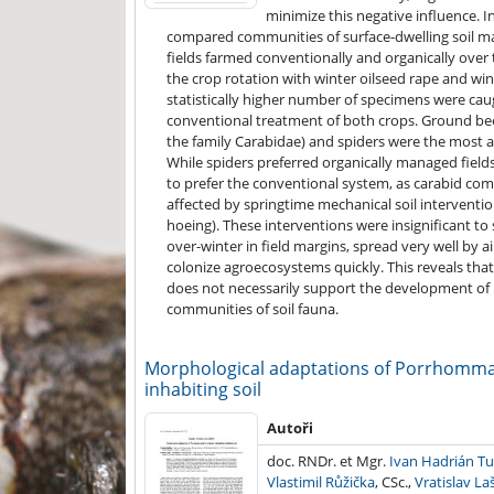
minimize this negative influence. I
compared communities of surface-dwelling soil m
fields farmed conventionally and organically over t
the crop rotation with winter oilseed rape and win
statistically higher number of specimens were cau
conventional treatment of both crops. Ground beetl
the family Carabidae) and spiders were the most
While spiders preferred organically managed field
to prefer the conventional system, as carabid co
affected by springtime mechanical soil interventi
hoeing). These interventions were insignificant to 
over-winter in field margins, spread very well by ai
colonize agroecosystems quickly. This reveals tha
does not necessarily support the development of
communities of soil fauna.
Morphological adaptations of Porrhomma
inhabiting soil
2011
Autoři
doc. RNDr. et Mgr.
Ivan Hadrián Tu
Vlastimil Růžička
, CSc.,
Vratislav La