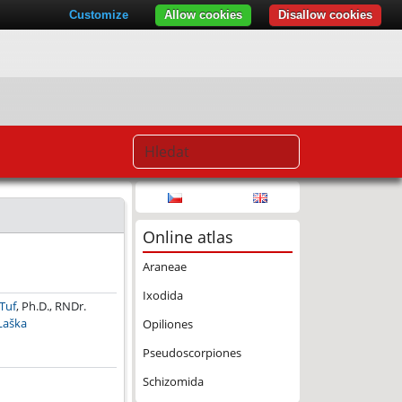
Customize
Allow cookies
Disallow cookies
Online atlas
11
Araneae
Ixodida
Tuf
, Ph.D., RNDr.
 Laška
Opiliones
Pseudoscorpiones
Schizomida