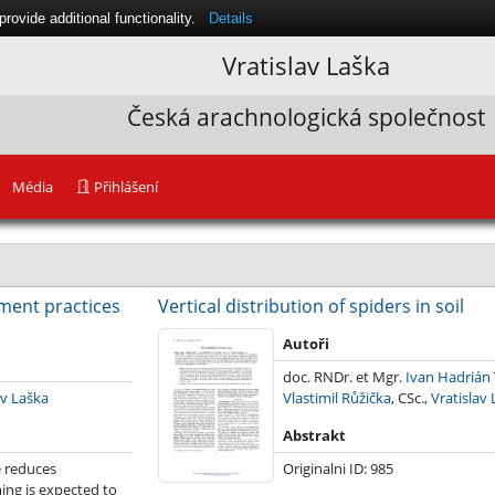
ovide additional functionality.
Details
Vratislav Laška
Česká arachnologická společnost
Média
Přihlášení
ment practices
Vertical distribution of spiders in soil
20
Autoři
doc. RNDr. et Mgr.
Ivan Hadrián 
av Laška
Vlastimil Růžička
, CSc.,
Vratislav
Abstrakt
 reduces
Originalni ID: 985
ming is expected to