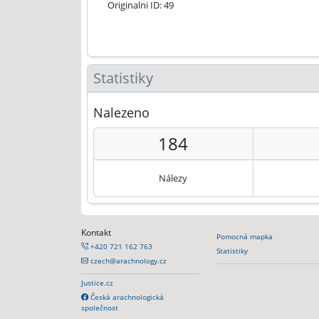
Originalni ID: 49
Statistiky
Nalezeno
184
Nálezy
Kontakt
Pomocná mapka
+420 721 162 763
Statistiky
czech@arachnology.cz
Justice.cz
Česká arachnologická
společnost