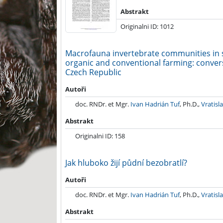
Abstrakt
Originalni ID: 1012
Macrofauna invertebrate communities in 
organic and conventional farming: conversi
Czech Republic
2009
Autoři
doc. RNDr. et Mgr.
Ivan Hadrián Tuf
, Ph.D.,
Vratisl
Abstrakt
Originalni ID: 158
Jak hluboko žijí půdní bezobratlí?
2008
Autoři
doc. RNDr. et Mgr.
Ivan Hadrián Tuf
, Ph.D.,
Vratisl
Abstrakt