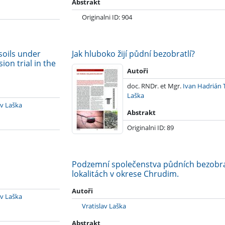
Abstrakt
Originalni ID: 904
soils under
Jak hluboko žijí půdní bezobratlí?
2008
on trial in the
Autoři
doc. RNDr. et Mgr.
Ivan Hadrián 
Laška
av Laška
Abstrakt
Originalni ID: 89
Podzemní společenstva půdních bezobra
lokalitách v okrese Chrudim.
2006
Autoři
av Laška
Vratislav Laška
Abstrakt