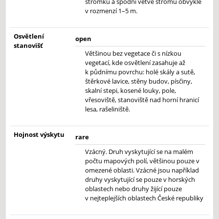
stromků a spodní větve stromů obvykle
v rozmenzí 1–5 m.
Osvětlení
open
stanovišť
Většinou bez vegetace či s nízkou
vegetací, kde osvětlení zasahuje až
k půdnímu povrchu: holé skály a sutě,
štěrkové lavice, stěny budov, písčiny,
skalní stepi, kosené louky, pole,
vřesoviště, stanoviště nad horní hranicí
lesa, rašeliniště.
Hojnost výskytu
rare
Vzácný. Druh vyskytující se na malém
počtu mapových polí, většinou pouze v
omezené oblasti. Vzácné jsou například
druhy vyskytující se pouze v horských
oblastech nebo druhy žijící pouze
v nejteplejších oblastech České republiky