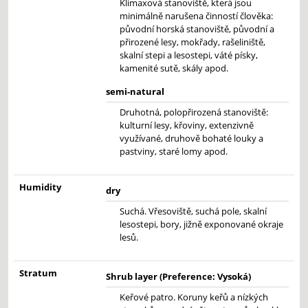
Klimaxová stanoviště, která jsou
minimálně narušena činností člověka:
původní horská stanoviště, původní a
přirozené lesy, mokřady, rašeliniště,
skalní stepi a lesostepi, váté písky,
kamenité sutě, skály apod.
semi-natural
Druhotná, polopřirozená stanoviště:
kulturní lesy, křoviny, extenzivně
využívané, druhově bohaté louky a
pastviny, staré lomy apod.
Humidity
dry
Suchá. Vřesoviště, suchá pole, skalní
lesostepi, bory, jižně exponované okraje
lesů.
Stratum
Shrub layer (Preference: Vysoká)
Keřové patro. Koruny keřů a nízkých