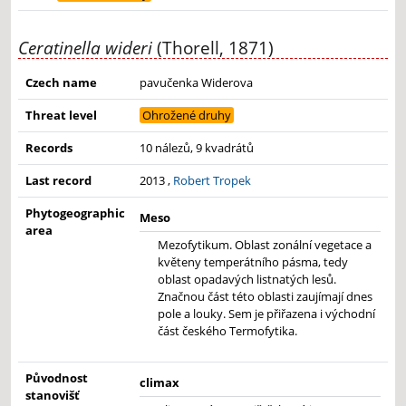
Ceratinella wideri
(Thorell, 1871)
Czech name
pavučenka Widerova
Threat level
Ohrožené druhy
Records
10 nálezů, 9 kvadrátů
Last record
2013 ,
Robert Tropek
Phytogeographic
Meso
area
Mezofytikum. Oblast zonální vegetace a
květeny temperátního pásma, tedy
oblast opadavých listnatých lesů.
Značnou část této oblasti zaujímají dnes
pole a louky. Sem je přiřazena i východní
část českého Termofytika.
Původnost
climax
stanovišť