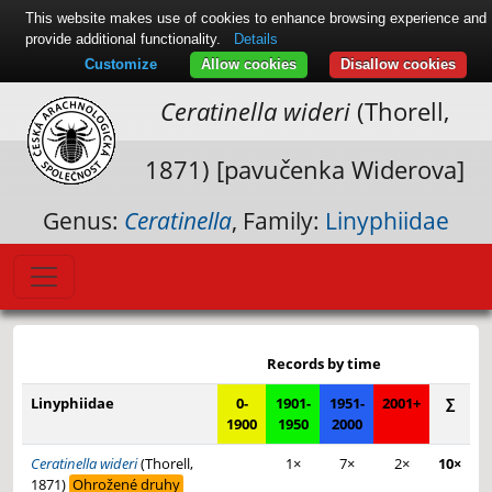
This website makes use of cookies to enhance browsing experience and
provide additional functionality.
Details
Customize
Allow cookies
Disallow cookies
Ceratinella wideri
(Thorell,
1871) [pavučenka Widerova]
Genus:
Ceratinella
, Family:
Linyphiidae
Leaflet
|
© Seznam.cz a.s. a další
+
Records by time
−
Linyphiidae
0-
1901-
1951-
2001+
∑
1900
1950
2000
Ceratinella wideri
(Thorell,
1×
7×
2×
10×
1871)
Ohrožené druhy