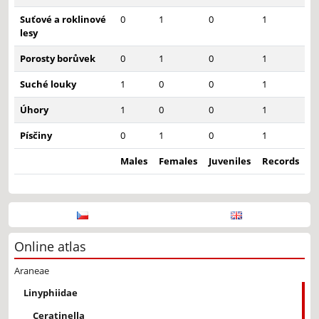
Suťové a roklinové
0
1
0
1
lesy
Porosty borůvek
0
1
0
1
Suché louky
1
0
0
1
Úhory
1
0
0
1
Písčiny
0
1
0
1
Males
Females
Juveniles
Records
Online atlas
Araneae
Linyphiidae
Ceratinella