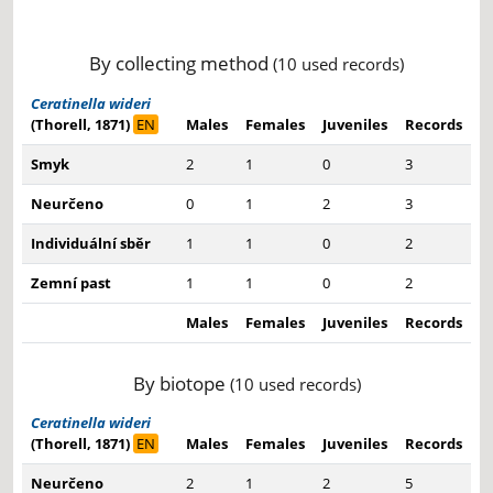
End of interactive chart.
By collecting method
(10 used records)
Ceratinella wideri
(Thorell, 1871)
EN
Males
Females
Juveniles
Records
Smyk
2
1
0
3
Neurčeno
0
1
2
3
Individuální sběr
1
1
0
2
Zemní past
1
1
0
2
Males
Females
Juveniles
Records
By biotope
(10 used records)
Ceratinella wideri
(Thorell, 1871)
EN
Males
Females
Juveniles
Records
Neurčeno
2
1
2
5