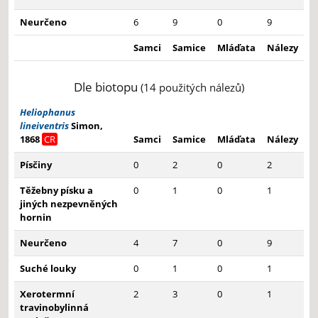
Neurčeno
6
9
0
9
Samci
Samice
Mláďata
Nálezy
Dle biotopu
(14 použitých nálezů)
Heliophanus
lineiventris
Simon,
1868
CR
Samci
Samice
Mláďata
Nálezy
Písčiny
0
2
0
2
Těžebny písku a
0
1
0
1
jiných nezpevněných
hornin
Neurčeno
4
7
0
9
Suché louky
0
1
0
1
Xerotermní
2
3
0
1
travinobylinná