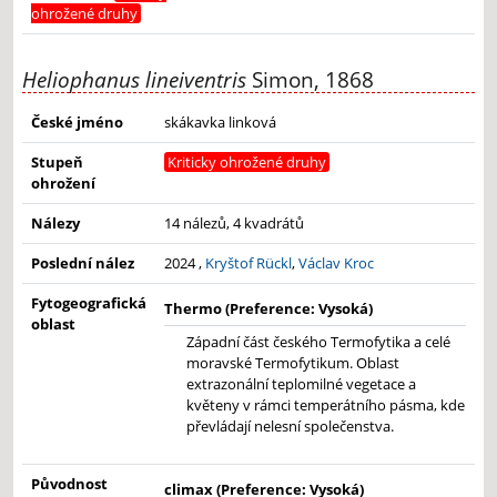
ohrožené druhy
Heliophanus lineiventris
Simon, 1868
České jméno
skákavka linková
Stupeň
Kriticky ohrožené druhy
ohrožení
Nálezy
14 nálezů, 4 kvadrátů
Poslední nález
2024 ,
Kryštof Rückl
,
Václav Kroc
Fytogeografická
Thermo (Preference: Vysoká)
oblast
Západní část českého Termofytika a celé
moravské Termofytikum. Oblast
extrazonální teplomilné vegetace a
květeny v rámci temperátního pásma, kde
převládají nelesní společenstva.
Původnost
climax (Preference: Vysoká)