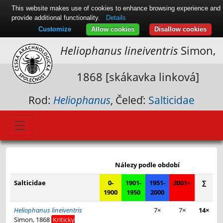
This website makes use of cookies to enhance browsing experience and
provide additional functionality.
Details
Customize
Allow cookies
Disallow cookies
Heliophanus lineiventris
Simon,
1868 [skákavka linková]
Rod:
Heliophanus
, Čeleď:
Salticidae
Leaflet
|
© Seznam.cz a.s. a další
+
Nálezy podle období
−
Salticidae
0-
1901-
1951-
2001+
∑
1900
1950
2000
Heliophanus lineiventris
7×
7×
14×
Simon, 1868
Kriticky