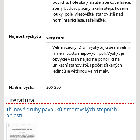
povrchu: holé skály a sutě, štěrkové lavice,
stěny budov, písčiny, skalní stepi, kosené
louky, pole, vřesoviště, stanoviště nad
horní hranicí lesa, rašeliniště.
Hojnost výskytu
very rare
Velmi vzácný. Druh vyskytující se na velmi
malém počtu mapových polí. Výskyt je
obvykle vázán na jediné pohoří či na
unikátní stanoviště. I počet získaných
jedinců je většinou velmi malý.
Nadm. výška
200-350
Literatura
Tři nové druhy pavouků z moravských stepních
oblastí