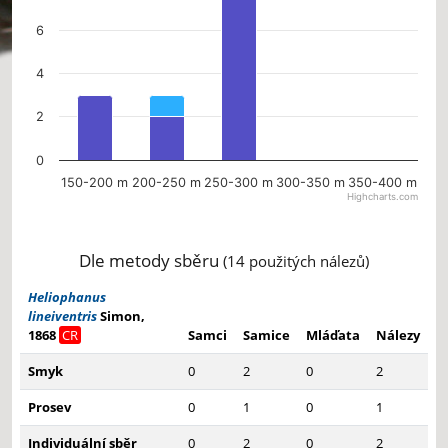
6
4
2
0
150-200 m
200-250 m
250-300 m
300-350 m
350-400 m
Highcharts.com
End of interactive chart.
Dle metody sběru
(14 použitých nálezů)
Heliophanus
lineiventris
Simon,
1868
CR
Samci
Samice
Mláďata
Nálezy
Smyk
0
2
0
2
Prosev
0
1
0
1
Individuální sběr
0
2
0
2