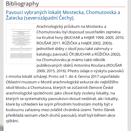
Bibliography
Pavouci vybraných lokalit Mostecka, Chomutovska a
Žatecka (severozápadní Čechy).
Arachnologický průzkum na Mostecku a
Chomutovsku byl doposud soustředěn zejména
na Krušné hory (BUCHAR a HAJER 1999, 2005, 2010.
ROUŠAR 2011. RŮŽIČKA a HAJER 2002, 2003),
jednotlivé sběry z okolí jsou také zahrnuty v
katalogu pavouků ČR (BUCHAR a RŮŽIČKA 2002),
na Chomutovsku je známo také několik
publikovaných sběrů Antonína Roušara (ROUŠAR
2009, 2015, 2016). Přesto údaje o výskytu pavouků
z mnoha lokalit scházejí. Proto od 1. do 4. června 2017 uspořádalo
Oblastní muzeum v Mostě arachnologické exkurze do nejbližšího
okolí Mostu a Chomutova, kterých se zúčastnili členové České
arachnologické společnosti. Jako cílové byly zvoleny lokality, na
kterých se systematicky pavoukovci dosud nesbírali, ale i lokality,
které by vzhledem ke svým přírodním hodnotám mohly být v
budoucnu zařazeny mezi zvláště chráněná území. Tento článek
předkládá seznam všech druhů pavouků, kteří byli během akce
zjištěni.