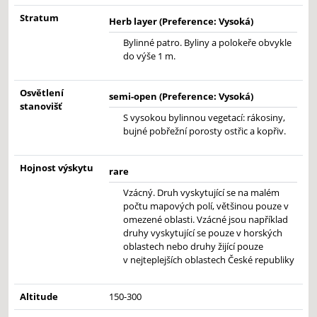
Stratum
Herb layer (Preference: Vysoká)
Bylinné patro. Byliny a polokeře obvykle
do výše 1 m.
Osvětlení
semi-open (Preference: Vysoká)
stanovišť
S vysokou bylinnou vegetací: rákosiny,
bujné pobřežní porosty ostřic a kopřiv.
Hojnost výskytu
rare
Vzácný. Druh vyskytující se na malém
počtu mapových polí, většinou pouze v
omezené oblasti. Vzácné jsou například
druhy vyskytující se pouze v horských
oblastech nebo druhy žijící pouze
v nejteplejších oblastech České republiky
Altitude
150-300