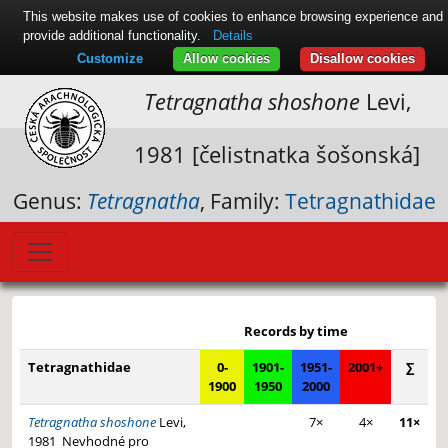
This website makes use of cookies to enhance browsing experience and
provide additional functionality.
Details
Customize
Allow cookies
Disallow cookies
Tetragnatha shoshone
Levi,
1981 [čelistnatka šošonská]
Genus:
Tetragnatha
, Family:
Tetragnathidae
Leaflet
|
© Seznam.cz a.s. a další
+
Records by time
−
Tetragnathidae
0-
1901-
1951-
2001+
∑
1900
1950
2000
Tetragnatha shoshone
Levi,
7×
4×
11×
1981
Nevhodné pro