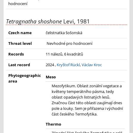
hodnocení
Tetragnatha shoshone
Levi, 1981
Czech name
čelistnatka šošonská
Threat level
Nevhodné pro hodnocení
Records
11 nálezů, 6 kvadrátů
Last record
2024 ,
Kryštof Rückl
,
Václav Kroc
Phytogeographic
Meso
area
Mezofytikum. Oblast zonální vegetace a
květeny temperátního pásma, tedy
oblast opadavých listnatých lesů.
Značnou část této oblasti zaujímají dnes
pole a louky. Sem je přiřazena i východní
část českého Termofytika.
Thermo