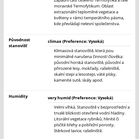
Západní část českého Termofytika a celé
moravské Termofytikum. Oblast
extrazonální teplomilné vegetace a
květeny v rámci temperátního pásma,
kde převládají nelesní společenstva.
Původnost
climax (Preference: Vysoká)
stanovišť
Klimaxová stanoviště, která jsou
minimálně narušena činností člověka:
původní horská stanoviště, původní a
přirozené lesy, mokřady, rašeliniště,
skalní stepi a lesostepi, váté písky,
kamenité sutě, skály apod.
Humidity
very humid (Preference: Vysoká)
Velmi vlhká. Stanoviště v bezprostřední a
trvalé blízkosti otevřené vodní hladiny.
Litorální vegetace rybníků, hlinité či
písčité břehy a pobřežní porosty,
štěrkové lavice, rašeliniště.