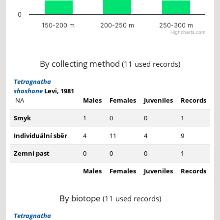
0
150-200 m
200-250 m
250-300 m
Highcharts.com
End of interactive chart.
By collecting method
(11 used records)
Tetragnatha
shoshone
Levi, 1981
NA
Males
Females
Juveniles
Records
Smyk
1
0
0
1
Individuální sběr
4
11
4
9
Zemní past
0
0
0
1
Males
Females
Juveniles
Records
By biotope
(11 used records)
Tetragnatha