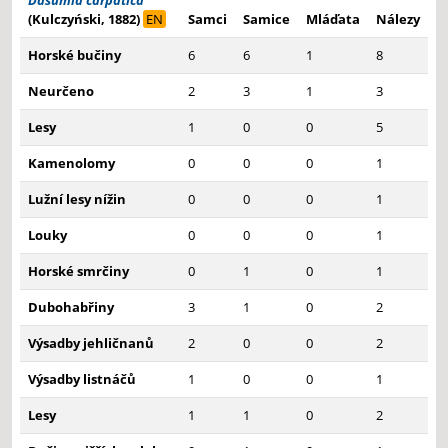
Dasumia carpatica
(Kulczyński, 1882)
EN
Samci
Samice
Mláďata
Nálezy
Horské bučiny
6
6
1
8
Neurčeno
2
3
1
3
Lesy
1
0
0
5
Kamenolomy
0
0
0
1
Lužní lesy nížin
0
0
0
1
Louky
0
0
0
1
Horské smrčiny
0
1
0
1
Dubohabřiny
3
1
0
2
Výsadby jehličnanů
2
0
0
2
Výsadby listnáčů
1
0
0
1
Lesy
1
1
0
2