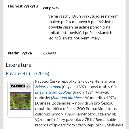
Hojnost výskytu
very rare
Velmi vzácný. Druh vyskytující se na velmi
malém počtu mapových polí. Výskyt je
obvykle vázán na jediné pohoří či na
unikátní stanoviště. I počet získaných
jedinců je většinou velmi malý.
Nadm. výška
250-900
Literatura
Pavouk 41 (12/2016)
Pavouci České republiky; Skálovka Hermanova
Zelotes hermani
(Chyzer, 1897) – nový druh v ČR;
Erigone cristatopalpus
Simon, 1884; Mravčík
ohridský (
Zodarion ohridense
Wunderlich, 1973)
(Araneae: Zodariidae) – nový druh pro Českou
republiku; Něco málo ze ZOO Praha: Modisimus
culicinus (Simon, 1893); Kamenožrout zelený III;
Významné nálezy pavouků z ČR II./ Remarkable
records of spiders from Czech Republic II.; Skákavka