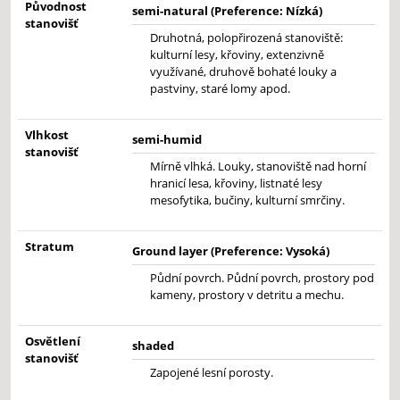
Původnost
semi-natural (Preference: Nízká)
stanovišť
Druhotná, polopřirozená stanoviště:
kulturní lesy, křoviny, extenzivně
využívané, druhově bohaté louky a
pastviny, staré lomy apod.
Vlhkost
semi-humid
stanovišť
Mírně vlhká. Louky, stanoviště nad horní
hranicí lesa, křoviny, listnaté lesy
mesofytika, bučiny, kulturní smrčiny.
Stratum
Ground layer (Preference: Vysoká)
Půdní povrch. Půdní povrch, prostory pod
kameny, prostory v detritu a mechu.
Osvětlení
shaded
stanovišť
Zapojené lesní porosty.