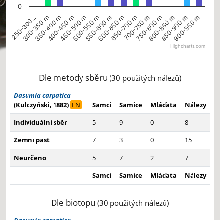
0
400-450 m
750-800 m
450-500 m
800-850 m
500-550 m
850-900 m
550-600 m
900-950 m
250-300…
600-650 m
300-350 m
650-700 m
350-400 m
700-750 m
Highcharts.com
End of interactive chart.
Dle metody sběru
(30 použitých nálezů)
Dasumia carpatica
(Kulczyński, 1882)
EN
Samci
Samice
Mláďata
Nálezy
Individuální sběr
5
9
0
8
Zemní past
7
3
0
15
Neurčeno
5
7
2
7
Samci
Samice
Mláďata
Nálezy
Dle biotopu
(30 použitých nálezů)