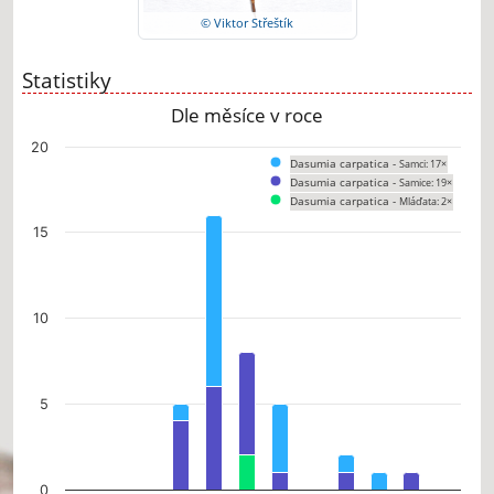
© Viktor Střeštík
Statistiky
Dle měsíce v roce
Chart
20
Dasumia carpatica -
Samci: 17×
Bar chart with 3 data series.
Dasumia carpatica -
Samice: 19×
The chart has 1 X axis displaying categories.
Dasumia carpatica -
Mláďata: 2×
The chart has 1 Y axis displaying values. Data ranges from 0 to 16.
15
10
5
0