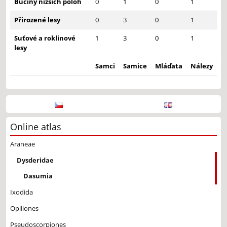
Bučiny nižších poloh
0
1
0
1
Přirozené lesy
0
3
0
1
Suťové a roklinové
1
3
0
1
lesy
Samci
Samice
Mláďata
Nálezy
Online atlas
Araneae
Dysderidae
Dasumia
Ixodida
Opiliones
Pseudoscorpiones