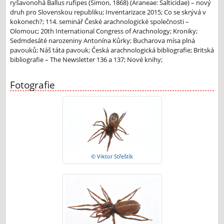
ryšavonohá Ballus rufipes (Simon, 1868) (Araneae: Salticidae) – nový
druh pro Slovenskou republiku; Inventarizace 2015; Co se skrývá v
kokonech?; 114. seminář České arachnologické společnosti –
Olomouc; 20th International Congress of Arachnology; Kroniky;
Sedmdesáté narozeniny Antonína Kůrky; Bucharova mísa plná
pavouků; Náš táta pavouk; Česká arachnologická bibliografie; Britská
bibliografie – The Newsletter 136 a 137; Nové knihy;
Fotografie
© Viktor Střeštík