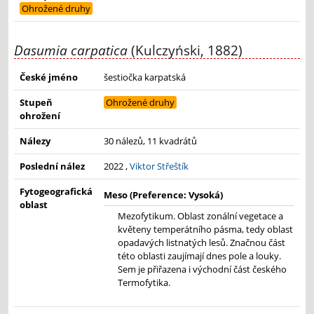
Ohrožené druhy
Dasumia carpatica
(Kulczyński, 1882)
České jméno
šestiočka karpatská
Stupeň
Ohrožené druhy
ohrožení
Nálezy
30 nálezů, 11 kvadrátů
Poslední nález
2022 ,
Viktor Střeštík
Fytogeografická
Meso (Preference: Vysoká)
oblast
Mezofytikum. Oblast zonální vegetace a
květeny temperátního pásma, tedy oblast
opadavých listnatých lesů. Značnou část
této oblasti zaujímají dnes pole a louky.
Sem je přiřazena i východní část českého
Termofytika.