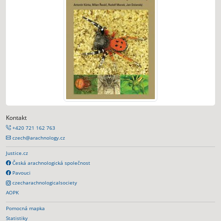
Kontakt
+420 721 162 763
czech@arachnology.cz
Justice.cz
Česká arachnologická společnost
Pavouci
czecharachnologicalsociety
AOPK
Pomocná mapka
Statistiky