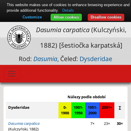
This website makes use of cookies to enhance browsing experience and
provide additional functionality.
Details
Customize
Allow cookies
Disallow cookies
Dasumia carpatica
(Kulczyński,
1882) [šestiočka karpatská]
Rod:
Dasumia
, Čeleď:
Dysderidae
Leaflet
|
© Seznam.cz a.s. a další
+
Nálezy podle období
−
Dysderidae
0-
1901-
1951-
2001+
∑
1900
1950
2000
Dasumia carpatica
7×
23×
30×
(Kulczyński, 1882)