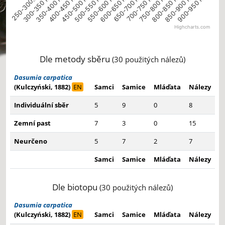
400-450 m
750-800 m
450-500 m
800-850 m
500-550 m
850-900 m
550-600 m
900-950 m
250-300…
600-650 m
300-350 m
650-700 m
350-400 m
700-750 m
Highcharts.com
End of interactive chart.
Dle metody sběru
(30 použitých nálezů)
Dasumia carpatica
(Kulczyński, 1882)
EN
Samci
Samice
Mláďata
Nálezy
Individuální sběr
5
9
0
8
Zemní past
7
3
0
15
Neurčeno
5
7
2
7
Samci
Samice
Mláďata
Nálezy
Dle biotopu
(30 použitých nálezů)
Dasumia carpatica
(Kulczyński, 1882)
EN
Samci
Samice
Mláďata
Nálezy