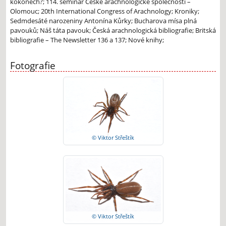
kokonech?; 114. seminář České arachnologické společnosti –
Olomouc; 20th International Congress of Arachnology; Kroniky;
Sedmdesáté narozeniny Antonína Kůrky; Bucharova mísa plná
pavouků; Náš táta pavouk; Česká arachnologická bibliografie; Britská
bibliografie – The Newsletter 136 a 137; Nové knihy;
Fotografie
© Viktor Střeštík
© Viktor Střeštík