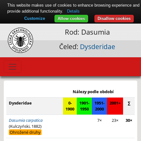
This website makes use of cookies to enhance browsing experience and
provide additional functionality.
Details
Customize
Allow cookies
Disallow cookies
Rod: Dasumia
Čeleď:
Dysderidae
Leaflet
|
© Seznam.cz a.s. a další
+
Nálezy podle období
−
Dysderidae
0-
1901-
1951-
2001+
∑
1900
1950
2000
Dasumia carpatica
7×
23×
30×
(Kulczyński, 1882)
Ohrožené druhy