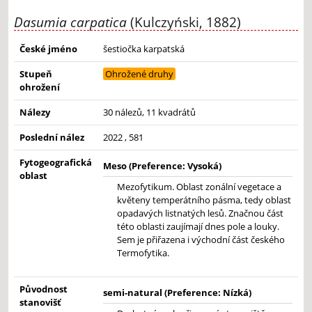
Dasumia carpatica
(Kulczyński, 1882)
České jméno
šestiočka karpatská
Stupeň
Ohrožené druhy
ohrožení
Nálezy
30 nálezů, 11 kvadrátů
Poslední nález
2022 , 581
Fytogeografická
Meso (Preference: Vysoká)
oblast
Mezofytikum. Oblast zonální vegetace a
květeny temperátního pásma, tedy oblast
opadavých listnatých lesů. Značnou část
této oblasti zaujímají dnes pole a louky.
Sem je přiřazena i východní část českého
Termofytika.
Původnost
semi-natural (Preference: Nízká)
stanovišť