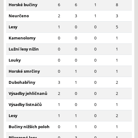
Horské bučiny
6
6
1
8
Neurčeno
2
3
1
3
Lesy
1
0
0
5
Kamenolomy
0
0
0
1
Lužní lesy nížin
0
0
0
1
Louky
0
0
0
1
Horské smrčiny
0
1
0
1
Dubohabřiny
3
1
0
2
Výsadby jehličnanů
2
0
0
2
Výsadby listnáčů
1
0
0
1
Lesy
1
1
0
2
Bučiny nižších poloh
0
1
0
1
Přirozené lesy
0
3
0
1