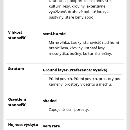
Druhotná, polopřirozená stanoviště:
kulturní lesy, křoviny, extenzivně
využívané, druhově bohaté louky a
pastviny, staré lomy apod.
Vlhkost
semi-humid
stanovišť
Mírně vlhká. Louky, stanoviště nad horní
hranicí lesa, křoviny, listnaté lesy
mesofytika, bučiny, kulturní smrčiny.
Stratum
Ground layer (Preference: Vysoká)
Půdní povrch. Půdní povrch, prostory pod
kameny, prostory v detritu a mechu.
Osvětlení
shaded
stanovišť
Zapojené lesní porosty.
Hojnost výskytu
very rare