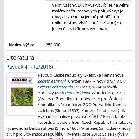
Velmi vzácný. Druh vyskytující se na velmi
malém počtu mapových polí. Výskyt je
obvykle vázán na jediné pohoří či na
unikátní stanoviště. I počet získaných
jedinců je většinou velmi malý.
Nadm. výška
250-900
Literatura
Pavouk 41 (12/2016)
Pavouci České republiky; Skálovka Hermanova
Zelotes hermani
(Chyzer, 1897) – nový druh v ČR;
Erigone cristatopalpus
Simon, 1884; Mravčík
ohridský (
Zodarion ohridense
Wunderlich, 1973)
(Araneae: Zodariidae) – nový druh pro Českou
republiku; Něco málo ze ZOO Praha: Modisimus
culicinus (Simon, 1893); Kamenožrout zelený III;
Významné nálezy pavouků z ČR II./ Remarkable
records of spiders from Czech Republic II.; Skákavka
ryšavonohá Ballus rufipes (Simon, 1868) (Araneae: Salticidae) – nový
druh pro Slovenskou republiku; Inventarizace 2015; Co se skrývá v