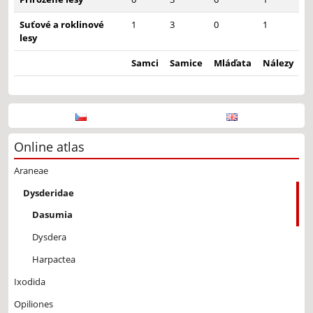
Suťové a roklinové
1
3
0
1
lesy
Samci
Samice
Mláďata
Nálezy
Online atlas
Araneae
Dysderidae
Dasumia
Dysdera
Harpactea
Ixodida
Opiliones