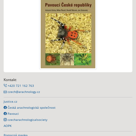
Kontakt
+420 721 162 763
czech@arachnology.cz
Justice.cz
Česká arachnologická společnost
Pavouci
czecharachnologicalsociety
AOPK
Pomocná mapka