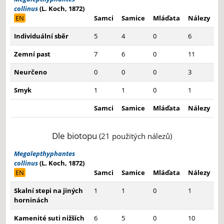
collinus
(L. Koch, 1872)
EN
Samci
Samice
Mláďata
Nálezy
Individuální sběr
5
4
0
6
Zemní past
7
6
0
11
Neurčeno
0
0
0
3
Smyk
1
1
0
1
Samci
Samice
Mláďata
Nálezy
Dle biotopu
(21 použitých nálezů)
Megalepthyphantes
collinus
(L. Koch, 1872)
EN
Samci
Samice
Mláďata
Nálezy
Skalní stepi na jiných
1
1
0
1
horninách
Kamenité suti nižších
6
5
0
10