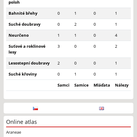
poloh
Bahnité břehy
0
1
0
1
Suché doubravy
0
2
0
1
Neurčeno
1
1
0
4
Suťové a roklinové
3
0
0
2
lesy
Lesostepní doubravy
2
0
0
1
Suché křoviny
0
1
0
1
Samci
Samice
Mláďata
Nálezy
Online atlas
Araneae