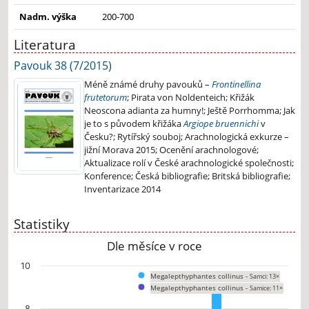
Nadm. výška
200-700
Literatura
Pavouk 38 (7/2015)
Méně známé druhy pavouků –
Frontinellina
frutetorum
; Pirata von Noldenteich; Křižák
Neoscona adianta za humny!; Ještě Porrhomma; Jak
je to s původem křižáka
Argiope bruennichi
v
Česku?; Rytířský souboj; Arachnologická exkurze –
jižní Morava 2015; Ocenění arachnologové;
Aktualizace rolí v České arachnologické společnosti;
Konference; Česká bibliografie; Britská bibliografie;
Inventarizace 2014
Statistiky
Dle měsíce v roce
Chart
10
Megalepthyphantes collinus -
Samci: 13×
Bar chart with 2 data series.
Megalepthyphantes collinus -
Samice: 11×
The chart has 1 X axis displaying categories.
The chart has 1 Y axis displaying values. Data ranges from 0 to 9.
8