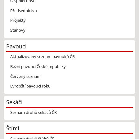
O společnosti
Předsednictvo
Projekty
Stanovy
Pavouci
Aktualizovaný seznam pavouků ČR
Běžní pavouci České republiky
Červený seznam
Evropští pavouci roku
Sekáči
Seznam druhů sekáčů ČR
Štírci
Seznam druhů štírků ČR