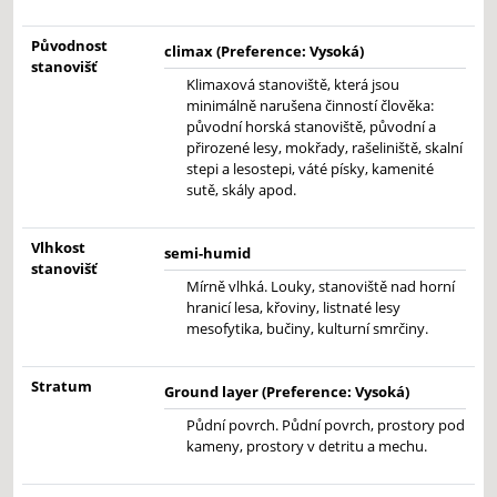
Původnost
climax (Preference: Vysoká)
stanovišť
Klimaxová stanoviště, která jsou
minimálně narušena činností člověka:
původní horská stanoviště, původní a
přirozené lesy, mokřady, rašeliniště, skalní
stepi a lesostepi, váté písky, kamenité
sutě, skály apod.
Vlhkost
semi-humid
stanovišť
Mírně vlhká. Louky, stanoviště nad horní
hranicí lesa, křoviny, listnaté lesy
mesofytika, bučiny, kulturní smrčiny.
Stratum
Ground layer (Preference: Vysoká)
Půdní povrch. Půdní povrch, prostory pod
kameny, prostory v detritu a mechu.