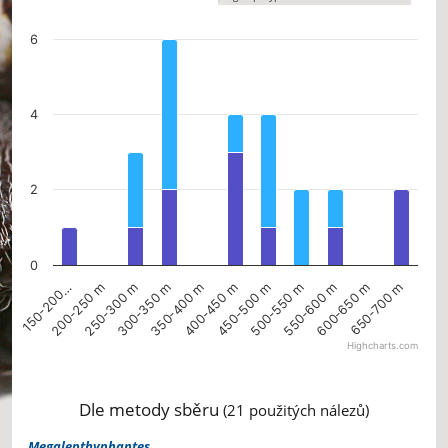
The chart has 1 X axis displaying categories.
The chart has 1 Y axis displaying values. Data ranges from 0 to 6.
6
4
2
0
400-450 m
250-300 m
650-700 m
500-550 m
350-400 m
200-250 m
600-650 m
450-500 m
300-350 m
150-200…
550-600 m
Highcharts.com
End of interactive chart.
Dle metody sběru
(21 použitých nálezů)
Megalepthyphantes