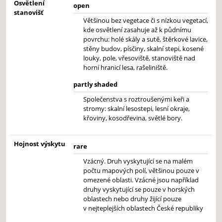
Osvětlení
open
stanovišť
Většinou bez vegetace či s nízkou vegetací,
kde osvětlení zasahuje až k půdnímu
povrchu: holé skály a sutě, štěrkové lavice,
stěny budov, písčiny, skalní stepi, kosené
louky, pole, vřesoviště, stanoviště nad
horní hranicí lesa, rašeliniště.
partly shaded
Společenstva s roztroušenými keři a
stromy: skalní lesostepi, lesní okraje,
křoviny, kosodřevina, světlé bory.
Hojnost výskytu
rare
Vzácný. Druh vyskytující se na malém
počtu mapových polí, většinou pouze v
omezené oblasti. Vzácné jsou například
druhy vyskytující se pouze v horských
oblastech nebo druhy žijící pouze
v nejteplejších oblastech České republiky