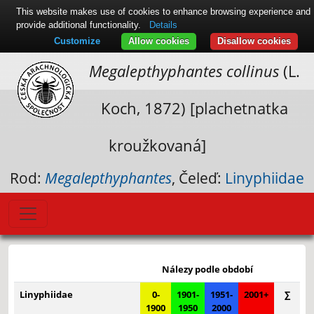
This website makes use of cookies to enhance browsing experience and
provide additional functionality.
Details
Customize
Allow cookies
Disallow cookies
Megalepthyphantes collinus
(L.
Koch, 1872) [plachetnatka
kroužkovaná]
Rod:
Megalepthyphantes
, Čeleď:
Linyphiidae
Leaflet
|
© Seznam.cz a.s. a další
+
Nálezy podle období
−
Linyphiidae
0-
1901-
1951-
2001+
∑
1900
1950
2000