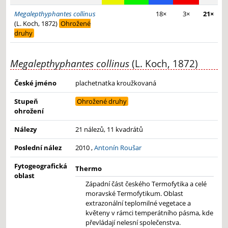
Megalepthyphantes collinus
18×
3×
21×
(L. Koch, 1872)
Ohrožené
druhy
Megalepthyphantes collinus
(L. Koch, 1872)
České jméno
plachetnatka kroužkovaná
Stupeň
Ohrožené druhy
ohrožení
Nálezy
21 nálezů, 11 kvadrátů
Poslední nález
2010 ,
Antonín Roušar
Fytogeografická
Thermo
oblast
Západní část českého Termofytika a celé
moravské Termofytikum. Oblast
extrazonální teplomilné vegetace a
květeny v rámci temperátního pásma, kde
převládají nelesní společenstva.