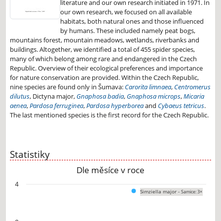
literature and our own research initiated in 1971. In
our own research, we focused on all available
habitats, both natural ones and those influenced
by humans. These included namely peat bogs,
mountains forest, mountain meadows, wetlands, riverbanks and
buildings. Altogether, we identified a total of 455 spider species,
many of which belong among rare and endangered in the Czech
Republic. Overview of their ecological preferences and importance
for nature conservation are provided. Within the Czech Republic,
nine species are found only in Šumava:
Carorita limnaea
,
Centromerus
dilutus
, Dictyna major,
Gnaphosa badia
,
Gnaphosa microps
,
Micaria
aenea
,
Pardosa ferruginea
,
Pardosa hyperborea
and
Cybaeus tetricus
.
The last mentioned species is the first record for the Czech Republic.
Statistiky
Dle měsíce v roce
Chart
4
Simziella major -
Samice: 3×
Bar chart with 12 bars.
The chart has 1 X axis displaying categories.
The chart has 1 Y axis displaying values. Data ranges from 0 to 3.