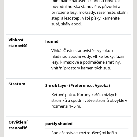
minimálně narušena činností člověka:
původní horská stanoviště, původní a
přirozené lesy, mokřady, rašeliniště, skalní
stepi a lesostepi, váté písky, kamenité
sutě, skály apod.
Vlhkost
humid
stanovišť
Vlhká. Často stanoviště s vysokou
hladinou spodní vody: vlhké louky, lužní
lesy, klimaxové a podmáčené smrčiny,
vnitřní prostory kamenitých sutí.
Stratum
Shrub layer (Preference: Vysoká)
Keřové patro. Koruny keřů a nízkých
stromků a spodní větve stromů obvykle v
rozmenzí 1–5 m.
Osvětlení
partly shaded
stanovišť
Společenstva s roztroušenými keři a