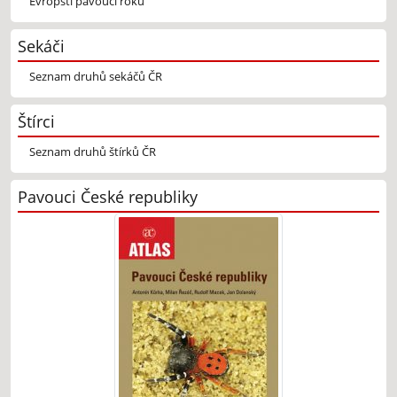
Evropští pavouci roku
Sekáči
Seznam druhů sekáčů ČR
Štírci
Seznam druhů štírků ČR
Pavouci České republiky