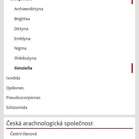
Archaeodictyna
Brigittea
Dictyna
Emblyna
Nigma
Shikibutyna
Simziella
Ixodida
Opiliones
Pseudoscorpiones
Schizomida
Česká arachnologická společnost
Čestní členové