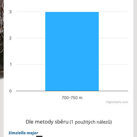
The chart has 1 Y axis displaying values. Data ranges from 3 to 3.
3
2
1
0
700-750 m
Highcharts.com
End of interactive chart.
Dle metody sběru
(1 použitých nálezů)
Simziella major