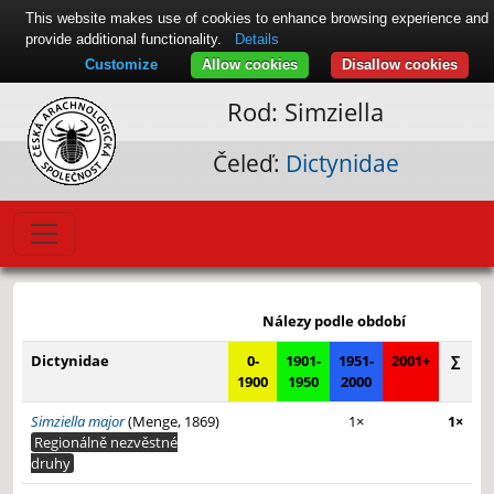
This website makes use of cookies to enhance browsing experience and
provide additional functionality.
Details
Customize
Allow cookies
Disallow cookies
Rod: Simziella
Čeleď:
Dictynidae
Leaflet
|
© Seznam.cz a.s. a další
+
Nálezy podle období
−
Dictynidae
0-
1901-
1951-
2001+
∑
1900
1950
2000
Simziella major
(Menge, 1869)
1×
1×
Regionálně nezvěstné
druhy