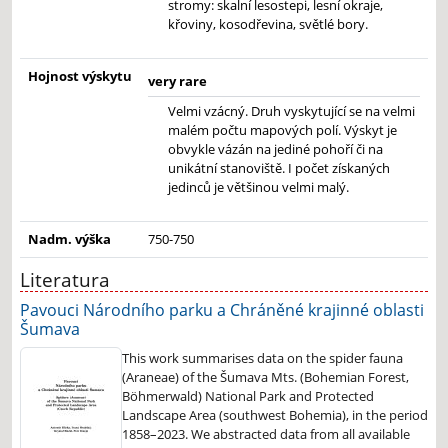
stromy: skalní lesostepi, lesní okraje,
křoviny, kosodřevina, světlé bory.
Hojnost výskytu
very rare
Velmi vzácný. Druh vyskytující se na velmi
malém počtu mapových polí. Výskyt je
obvykle vázán na jediné pohoří či na
unikátní stanoviště. I počet získaných
jedinců je většinou velmi malý.
Nadm. výška
750-750
Literatura
Pavouci Národního parku a Chráněné krajinné oblasti
Šumava
This work summarises data on the spider fauna
(Araneae) of the Šumava Mts. (Bohemian Forest,
Böhmerwald) National Park and Protected
Landscape Area (southwest Bohemia), in the period
1858–2023. We abstracted data from all available