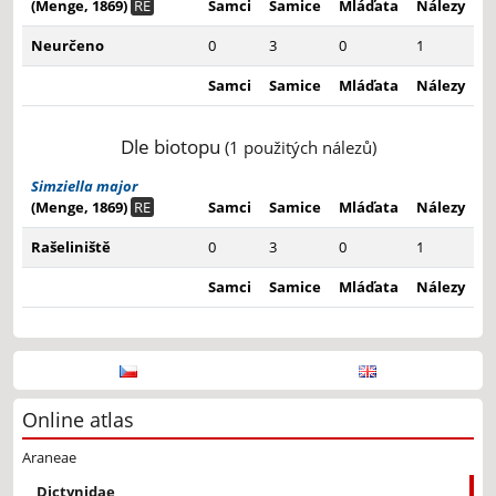
(Menge, 1869)
RE
Samci
Samice
Mláďata
Nálezy
Neurčeno
0
3
0
1
Samci
Samice
Mláďata
Nálezy
Dle biotopu
(1 použitých nálezů)
Simziella major
(Menge, 1869)
RE
Samci
Samice
Mláďata
Nálezy
Rašeliniště
0
3
0
1
Samci
Samice
Mláďata
Nálezy
Online atlas
Araneae
Dictynidae