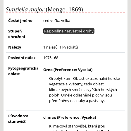
Simziella major
(Menge, 1869)
České jméno
cedivečka velká
Stupeň
Regionálně nezvěstné druhy
ohrožení
Nálezy
1 nálezů, 1 kvadrátů
Poslední nález
1975 , 68
Fytogeografická
Oreo (Preference: Vysoká)
oblast
Oreofytikum. Oblast extrazonální horské
vegetace a květeny, tedy oblast
klimaxových smrčin a vyšších horských
poloh. Uměle odlesněné plochy jsou
přeměněny na louky a pastviny.
Původnost
climax (Preference: Vysoká)
stanovišť
Klimaxová stanoviště, která jsou