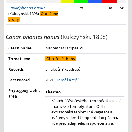
Canariphantes nanus
2×
3×
5×
(Kulczyński, 1898)
Ohrožené
druhy
Canariphantes nanus
(Kulczyński, 1898)
Czech name
plachetnatka trpasličí
Threat level
Ohrožené druhy
Records
5 nálezů, 3 kvadrátů
Last record
2021 ,
Tomáš Krejčí
Phytogeographic
Thermo
area
Západní část českého Termofytika a celé
moravské Termofytikum. Oblast
extrazonální teplomilné vegetace a
květeny v rámci temperátního pásma,
kde převládají nelesní společenstva.