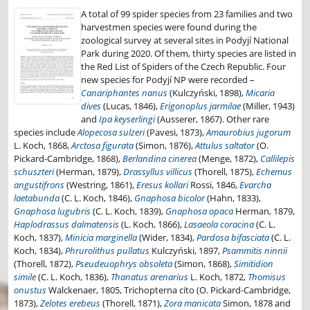
A total of 99 spider species from 23 families and two
harvestmen species were found during the
zoological survey at several sites in Podyjí National
Park during 2020. Of them, thirty species are listed in
the Red List of Spiders of the Czech Republic. Four
new species for Podyjí NP were recorded –
Canariphantes nanus
(Kulczyński, 1898),
Micaria
dives
(Lucas, 1846),
Erigonoplus jarmilae
(Miller, 1943)
and
Ipa keyserlingi
(Ausserer, 1867). Other rare
species include
Alopecosa sulzeri
(Pavesi, 1873),
Amaurobius jugorum
L. Koch, 1868,
Arctosa figurata
(Simon, 1876),
Attulus saltator
(O.
Pickard-Cambridge, 1868),
Berlandina cinerea
(Menge, 1872),
Callilepis
schuszteri
(Herman, 1879),
Drassyllus villicus
(Thorell, 1875),
Echemus
angustifrons
(Westring, 1861),
Eresus kollari
Rossi, 1846,
Evarcha
laetabunda
(C. L. Koch, 1846),
Gnaphosa bicolor
(Hahn, 1833),
Gnaphosa lugubris
(C. L. Koch, 1839),
Gnaphosa opaca
Herman, 1879,
Haplodrassus dalmatensis
(L. Koch, 1866),
Lasaeola coracina
(C. L.
Koch, 1837),
Minicia marginella
(Wider, 1834),
Pardosa bifasciata
(C. L.
Koch, 1834),
Phrurolithus pullatus
Kulczyński, 1897,
Psammitis ninnii
(Thorell, 1872),
Pseudeuophrys obsoleta
(Simon, 1868),
Simitidion
simile
(C. L. Koch, 1836),
Thanatus arenarius
L. Koch, 1872,
Thomisus
onustus
Walckenaer, 1805, Trichopterna cito (O. Pickard-Cambridge,
1873),
Zelotes erebeus
(Thorell, 1871),
Zora manicata
Simon, 1878 and