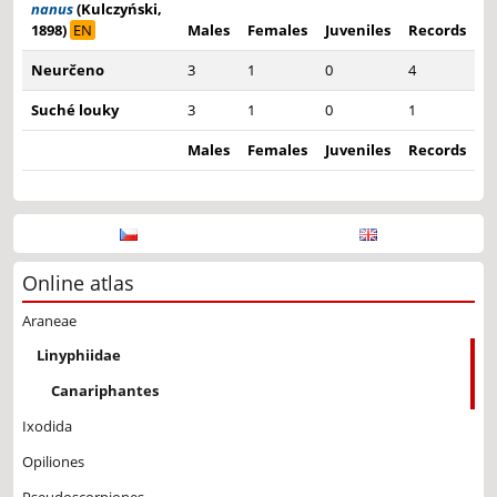
nanus
(Kulczyński,
1898)
EN
Males
Females
Juveniles
Records
Neurčeno
3
1
0
4
Suché louky
3
1
0
1
Males
Females
Juveniles
Records
Online atlas
Araneae
Linyphiidae
Canariphantes
Ixodida
Opiliones
Pseudoscorpiones