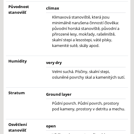
Původnost
climax
stanovišť
Klimaxová stanoviště, která jsou
minimálně narušena činností člověka:
původní horská stanoviště, původní a
přirozené lesy, mokřady, rašeliniště,
skalní stepi a lesostepi, váté písky,
kamenité sutě, skály apod.
Humidity
very dry
Velmi suchá. Písčiny, skalní stepi,
osluněné povrchy skal a kamenitých sutí.
Stratum
Ground layer
Půdní povrch. Půdní povrch, prostory
pod kameny, prostory v detritu a mechu.
Osvětlení
open
stanovišť