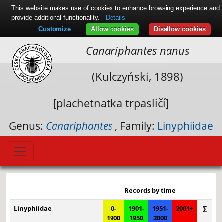
This website makes use of cookies to enhance browsing experience and
provide additional functionality.
Details
Customize
Allow cookies
Disallow cookies
Canariphantes nanus
(Kulczyński, 1898)
[plachetnatka trpasličí]
Genus:
Canariphantes
, Family:
Linyphiidae
Leaflet
|
© Seznam.cz a.s. a další
+
Records by time
−
Linyphiidae
0-
1901-
1951-
2001+
∑
1900
1950
2000