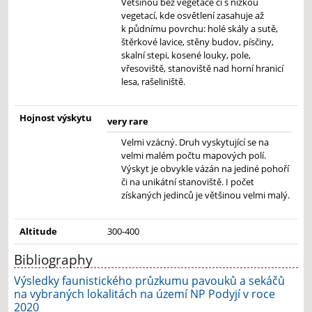
Většinou bez vegetace či s nízkou
vegetací, kde osvětlení zasahuje až
k půdnímu povrchu: holé skály a sutě,
štěrkové lavice, stěny budov, písčiny,
skalní stepi, kosené louky, pole,
vřesoviště, stanoviště nad horní hranicí
lesa, rašeliniště.
Hojnost výskytu
very rare
Velmi vzácný. Druh vyskytující se na
velmi malém počtu mapových polí.
Výskyt je obvykle vázán na jediné pohoří
či na unikátní stanoviště. I počet
získaných jedinců je většinou velmi malý.
Altitude
300-400
Bibliography
Výsledky faunistického průzkumu pavouků a sekáčů
na vybraných lokalitách na území NP Podyjí v roce
2020