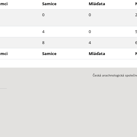
amci
Samice
Mláďata
0
0
4
0
8
4
amci
Samice
Mláďata
Česká arachnologická společn