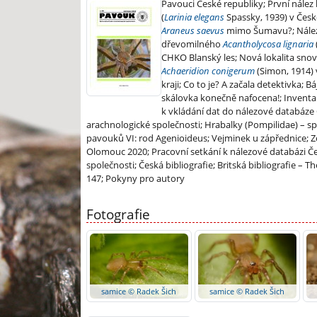
Pavouci České republiky; První nález
(
Larinia elegans
Spassky, 1939) v České
Araneus saevus
mimo Šumavu?; Nález
dřevomilného
Acantholycosa lignaria
CHKO Blanský les; Nová lokalita sno
Achaeridion conigerum
(Simon, 1914)
kraji; Co to je? A začala detektivka; B
skálovka konečně nafocena!; Inventa
k vkládání dat do nálezové databáze
arachnologické společnosti; Hrabalky (Pompilidae) – spe
pavouků VI: rod Agenioideus; Vejminek u zápřednice; 
Olomouc 2020; Pracovní setkání k nálezové databázi Č
společnosti; Česká bibliografie; Britská bibliografie – T
147; Pokyny pro autory
Fotografie
samice © Radek Šich
samice © Radek Šich