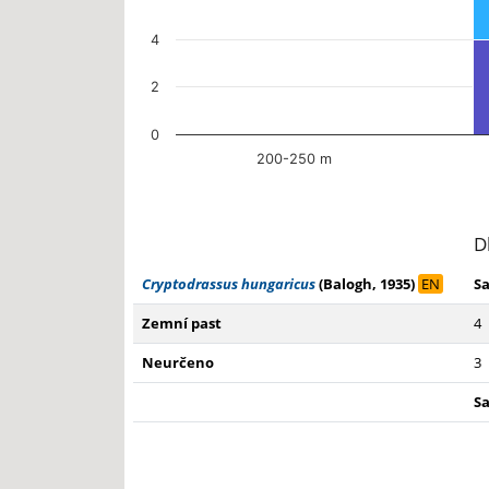
4
2
0
200-250 m
End of interactive chart.
D
Cryptodrassus hungaricus
(Balogh, 1935)
EN
S
Zemní past
4
Neurčeno
3
S