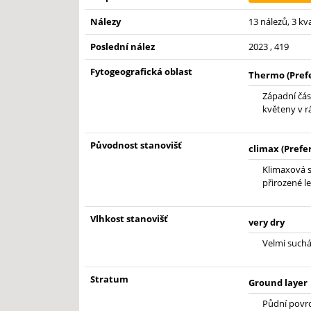
Nálezy
13 nálezů, 3 kv
Poslední nález
2023 , 419
Fytogeografická oblast
Thermo (Pref
Západní čás
květeny v r
Původnost stanovišť
climax (Prefe
Klimaxová s
přirozené le
Vlhkost stanovišť
very dry
Velmi suchá.
Stratum
Ground layer
Půdní povrc