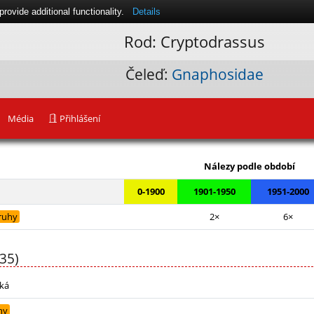
ovide additional functionality.
Details
Rod: Cryptodrassus
Čeleď:
Gnaphosidae
Média
Přihlášení
Leaflet
|
Nálezy podle období
0-1900
1901-1950
1951-2000
ruhy
2×
6×
35)
ská
hy