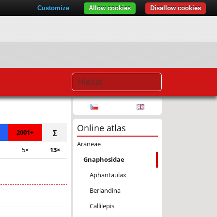
Customize
Allow cookies
Disallow cookies
© Seznam.cz a.s. a další
Online atlas
2001+
∑
Araneae
5×
13×
Gnaphosidae
Aphantaulax
Berlandina
Callilepis