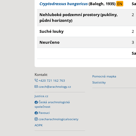
Cryptodrassus hungaricus
(Balogh, 1935)
EN
S
Nehluboké podzemní prostory (pukliny,
2
půdní horizonty)
Suché louky
2
Neurčeno
3
S
Kontakt
Pomocná mapka
+420 721 162 763
Statistiky
czech@arachnology.cz
Justice.cz
Česká arachnologická
společnost
Pavouci
czecharachnologicalsociety
AOPK