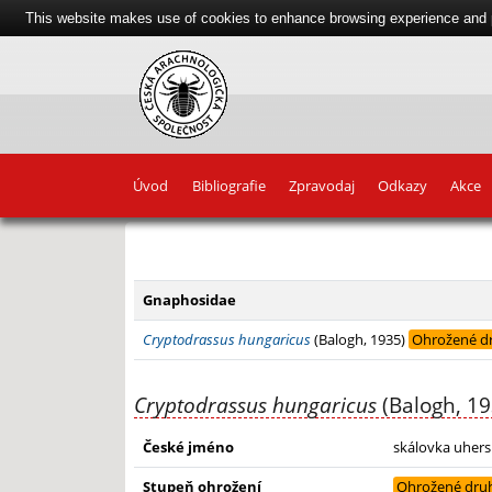
This website makes use of cookies to enhance browsing experience and pr
Úvod
Bibliografie
Zpravodaj
Odkazy
Akce
+
−
Gnaphosidae
Cryptodrassus hungaricus
(Balogh, 1935)
Ohrožené d
Cryptodrassus hungaricus
(Balogh, 19
České jméno
skálovka uher
Stupeň ohrožení
Ohrožené dru