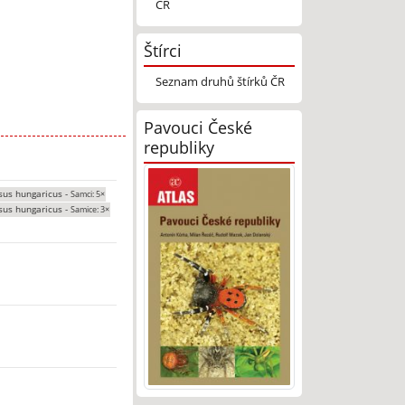
ČR
Štírci
Seznam druhů štírků ČR
Pavouci České
republiky
sus hungaricus -
Samci: 5×
sus hungaricus -
Samice: 3×