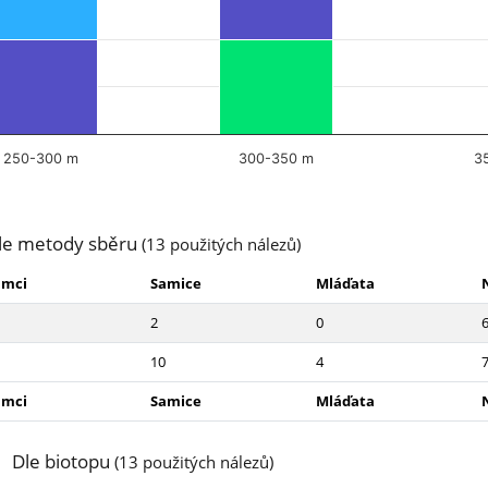
250-300 m
300-350 m
3
le metody sběru
(13 použitých nálezů)
amci
Samice
Mláďata
2
0
10
4
amci
Samice
Mláďata
Dle biotopu
(13 použitých nálezů)