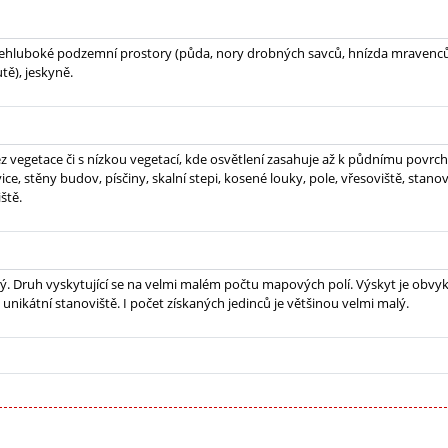
ehluboké podzemní prostory (půda, nory drobných savců, hnízda mravenců
tě), jeskyně.
z vegetace či s nízkou vegetací, kde osvětlení zasahuje až k půdnímu povrchu
ice, stěny budov, písčiny, skalní stepi, kosené louky, pole, vřesoviště, stano
iště.
ý. Druh vyskytující se na velmi malém počtu mapových polí. Výskyt je obvyk
 unikátní stanoviště. I počet získaných jedinců je většinou velmi malý.