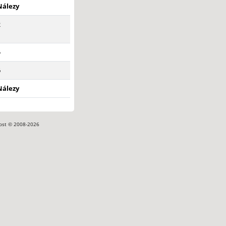
Nálezy
2
5
6
Nálezy
ost © 2008-2026