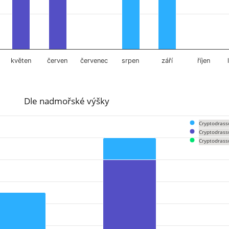
květen
červen
červenec
srpen
září
říjen
Dle nadmořské výšky
Cryptodrass
Cryptodrass
Cryptodrass
om 0 to 14.