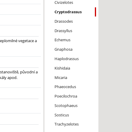
Civizelotes
Cryptodrassus
Drassodes
Drassyllus
Echemus
teplomilné vegetace a
Gnaphosa
Haplodrassus
Kishidaia
 stanoviště, původní a
Micaria
skály apod.
Phaeocedus
Poecilochroa
Scotophaeus
Sosticus
Trachyzelotes