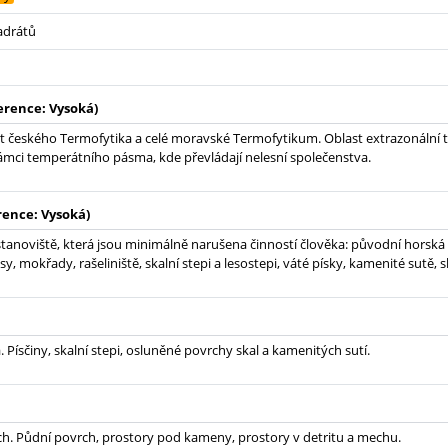
adrátů
erence: Vysoká)
t českého Termofytika a celé moravské Termofytikum. Oblast extrazonální 
ámci temperátního pásma, kde převládají nelesní společenstva.
rence: Vysoká)
tanoviště, která jsou minimálně narušena činností člověka: původní horská
sy, mokřady, rašeliniště, skalní stepi a lesostepi, váté písky, kamenité sutě, 
 Písčiny, skalní stepi, osluněné povrchy skal a kamenitých sutí.
h. Půdní povrch, prostory pod kameny, prostory v detritu a mechu.