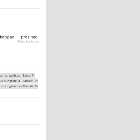
listopad
prosinec
Highcharts.com
us hungaricus -
Samci: 7×
us hungaricus -
Samice: 12×
us hungaricus -
Mláďata: 4×