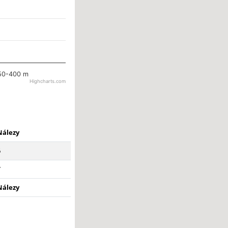
50-400 m
Highcharts.com
Nálezy
6
7
Nálezy