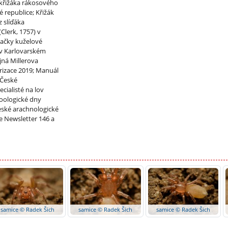
 křižáka rákosového
 republice; Křižák
 slíďáka
(Clerk, 1757) v
vačky kuželové
 v Karlovarském
ájná Millerova
rizace 2019; Manuál
 České
cialisté na lov
Zoologické dny
eské arachnologické
he Newsletter 146 a
samice © Radek Šich
samice © Radek Šich
samice © Radek Šich