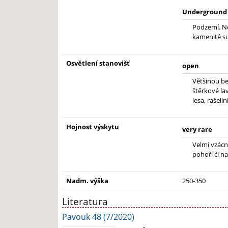
Underground
Podzemí. N
kamenité su
Osvětlení stanovišť
open
Většinou be
štěrkové lav
lesa, rašelin
Hojnost výskytu
very rare
Velmi vzácn
pohoří či na
Nadm. výška
250-350
Literatura
Pavouk 48 (7/2020)