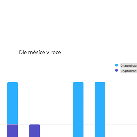
Dle měsíce v roce
Cryptodras
Cryptodras
om 0 to 2.