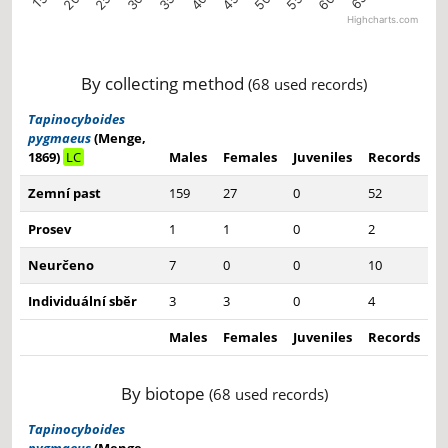
Highcharts.com
End of interactive chart.
By collecting method
(68 used records)
Tapinocyboides
pygmaeus
(Menge,
1869)
LC
Males
Females
Juveniles
Records
Zemní past
159
27
0
52
Prosev
1
1
0
2
Neurčeno
7
0
0
10
Individuální sběr
3
3
0
4
Males
Females
Juveniles
Records
By biotope
(68 used records)
Tapinocyboides