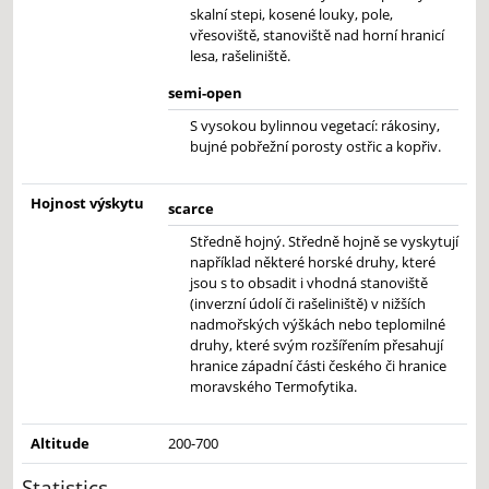
skalní stepi, kosené louky, pole,
vřesoviště, stanoviště nad horní hranicí
lesa, rašeliniště.
semi-open
S vysokou bylinnou vegetací: rákosiny,
bujné pobřežní porosty ostřic a kopřiv.
Hojnost výskytu
scarce
Středně hojný. Středně hojně se vyskytují
například některé horské druhy, které
jsou s to obsadit i vhodná stanoviště
(inverzní údolí či rašeliniště) v nižších
nadmořských výškách nebo teplomilné
druhy, které svým rozšířením přesahují
hranice západní části českého či hranice
moravského Termofytika.
Altitude
200-700
Statistics