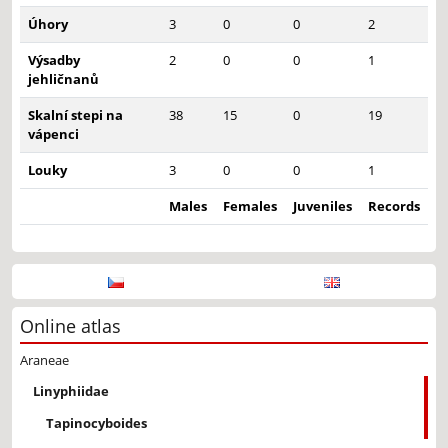
Úhory
3
0
0
2
Výsadby
2
0
0
1
jehličnanů
Skalní stepi na
38
15
0
19
vápenci
Louky
3
0
0
1
Males
Females
Juveniles
Records
Online atlas
Araneae
Linyphiidae
Tapinocyboides