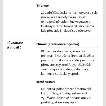
Thermo
Západní část českého Termofytika a celé
moravské Termofytikum. Oblast
extrazonální teplomilné vegetace a
květeny v rámci temperátního pásma,
kde převládají nelesní společenstva.
Původnost
climax (Preference: Vysoká)
stanovišť
Klimaxová stanoviště, která jsou
minimálně narušena činností člověka:
původní horská stanoviště, původní a
přirozené lesy, mokřady, rašeliniště,
skalní stepi a lesostepi, váté písky,
kamenité sutě, skály apod.
semi-natural
Druhotná, polopřirozená stanoviště:
kulturní lesy, křoviny, extenzivně
využívané, druhově bohaté louky a
pastviny, staré lomy apod.