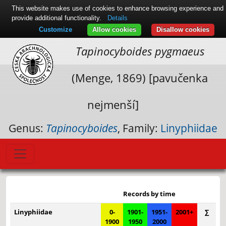
This website makes use of cookies to enhance browsing experience and
provide additional functionality.
Details
Customize
Allow cookies
Disallow cookies
Tapinocyboides pygmaeus
(Menge, 1869) [pavučenka
nejmenší]
Genus:
Tapinocyboides
, Family:
Linyphiidae
Leaflet
|
© Seznam.cz a.s. a další
+
Records by time
−
Linyphiidae
0-
1901-
1951-
2001+
∑
1900
1950
2000