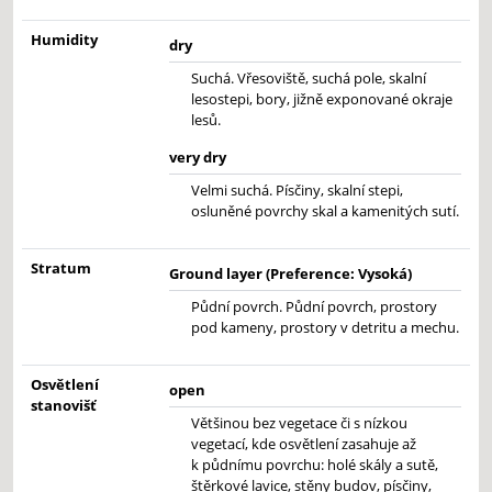
Humidity
dry
Suchá. Vřesoviště, suchá pole, skalní
lesostepi, bory, jižně exponované okraje
lesů.
very dry
Velmi suchá. Písčiny, skalní stepi,
osluněné povrchy skal a kamenitých sutí.
Stratum
Ground layer (Preference: Vysoká)
Půdní povrch. Půdní povrch, prostory
pod kameny, prostory v detritu a mechu.
Osvětlení
open
stanovišť
Většinou bez vegetace či s nízkou
vegetací, kde osvětlení zasahuje až
k půdnímu povrchu: holé skály a sutě,
štěrkové lavice, stěny budov, písčiny,