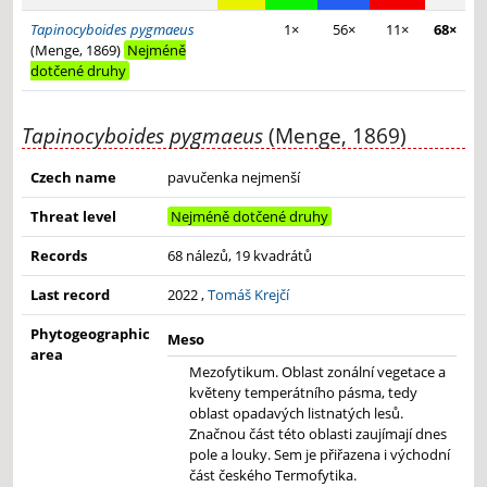
Tapinocyboides pygmaeus
1×
56×
11×
68×
(Menge, 1869)
Nejméně
dotčené druhy
Tapinocyboides pygmaeus
(Menge, 1869)
Czech name
pavučenka nejmenší
Threat level
Nejméně dotčené druhy
Records
68 nálezů, 19 kvadrátů
Last record
2022 ,
Tomáš Krejčí
Phytogeographic
Meso
area
Mezofytikum. Oblast zonální vegetace a
květeny temperátního pásma, tedy
oblast opadavých listnatých lesů.
Značnou část této oblasti zaujímají dnes
pole a louky. Sem je přiřazena i východní
část českého Termofytika.