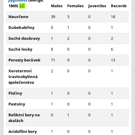
pygmaeus
(Menge,
1869)
LC
Males
Females
Juveniles
Records
Neurčeno
39
3
0
18
Dubohabřiny
0
1
0
1
Suché doubravy
1
2
0
2
Suché louky
8
0
0
6
Porosty borůvek
71
9
0
13
Xerotermní
2
0
0
1
travinobylinná
společenstva
Písčiny
1
0
0
1
Pastviny
1
0
0
1
Reliktní bory na
0
1
0
1
skalách
Acidofilní bory
1
0
0
1