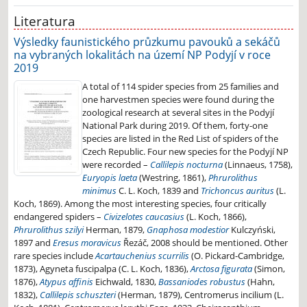
Literatura
Výsledky faunistického průzkumu pavouků a sekáčů
na vybraných lokalitách na území NP Podyjí v roce
2019
A total of 114 spider species from 25 families and
one harvestmen species were found during the
zoological research at several sites in the Podyjí
National Park during 2019. Of them, forty-one
species are listed in the Red List of spiders of the
Czech Republic. Four new species for the Podyjí NP
were recorded –
Callilepis nocturna
(Linnaeus, 1758),
Euryopis laeta
(Westring, 1861),
Phrurolithus
minimus
C. L. Koch, 1839 and
Trichoncus auritus
(L.
Koch, 1869). Among the most interesting species, four critically
endangered spiders –
Civizelotes caucasius
(L. Koch, 1866),
Phrurolithus szilyi
Herman, 1879,
Gnaphosa modestior
Kulczyński,
1897 and
Eresus moravicus
Řezáč, 2008 should be mentioned. Other
rare species include
Acartauchenius scurrilis
(O. Pickard-Cambridge,
1873), Agyneta fuscipalpa (C. L. Koch, 1836),
Arctosa figurata
(Simon,
1876),
Atypus affinis
Eichwald, 1830,
Bassaniodes robustus
(Hahn,
1832),
Callilepis schuszteri
(Herman, 1879), Centromerus incilium (L.