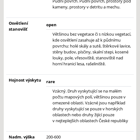
Půdní povrch. Půdní povrch, prostory pod
kameny, prostory v detritu a mechu.
Osvětlení
open
stanovišť
Většinou bez vegetace či s nízkou vegetací,
kde osvětlení zasahuje až k půdnímu
povrchu: holé skály a sutě, štěrkové lavice,
stěny budov, písčiny, skalní stepi, kosené
louky, pole, vřesoviště, stanoviště nad
horní hranicí lesa, rašeliniště.
Hojnost výskytu
rare
Vzácný. Druh vyskytující se na malém
počtu mapových polí, většinou pouze v
omezené oblasti. Vzácné jsou například
druhy vyskytující se pouze v horských
oblastech nebo druhy žijící pouze
v nejteplejších oblastech České republiky
Nadm. výška
200-600