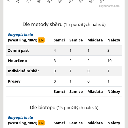
Highcharts.com
End of interactive chart.
Dle metody sběru
(15 použitých nálezů)
Euryopis laeta
(Westring, 1861)
EN
Samci
Samice
Mláďata
Nálezy
Zemní past
4
1
1
3
Neurčeno
3
2
2
10
Individuální sběr
0
1
0
1
Prosev
0
1
0
1
Samci
Samice
Mláďata
Nálezy
Dle biotopu
(15 použitých nálezů)
Euryopis laeta
(Westring, 1861)
EN
Samci
Samice
Mláďata
Nálezy