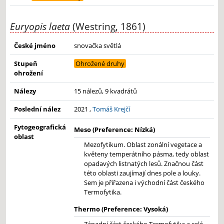
Euryopis laeta
(Westring, 1861)
České jméno
snovačka světlá
Stupeň
Ohrožené druhy
ohrožení
Nálezy
15 nálezů, 9 kvadrátů
Poslední nález
2021 ,
Tomáš Krejčí
Fytogeografická
Meso (Preference: Nízká)
oblast
Mezofytikum. Oblast zonální vegetace a
květeny temperátního pásma, tedy oblast
opadavých listnatých lesů. Značnou část
této oblasti zaujímají dnes pole a louky.
Sem je přiřazena i východní část českého
Termofytika.
Thermo (Preference: Vysoká)