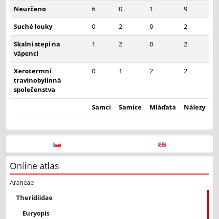
Neurčeno
6
0
1
9
Suché louky
0
2
0
2
Skalní stepi na
1
2
0
2
vápenci
Xerotermní
0
1
2
2
travinobylinná
společenstva
Samci
Samice
Mláďata
Nálezy
Online atlas
Araneae
Theridiidae
Euryopis