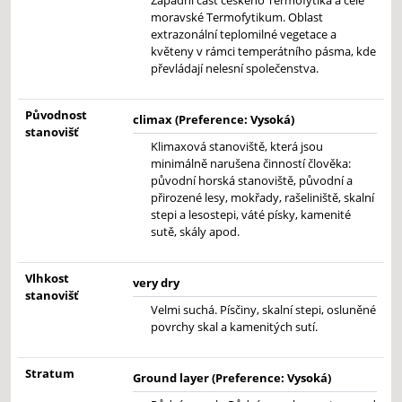
Západní část českého Termofytika a celé
moravské Termofytikum. Oblast
extrazonální teplomilné vegetace a
květeny v rámci temperátního pásma, kde
převládají nelesní společenstva.
Původnost
climax (Preference: Vysoká)
stanovišť
Klimaxová stanoviště, která jsou
minimálně narušena činností člověka:
původní horská stanoviště, původní a
přirozené lesy, mokřady, rašeliniště, skalní
stepi a lesostepi, váté písky, kamenité
sutě, skály apod.
Vlhkost
very dry
stanovišť
Velmi suchá. Písčiny, skalní stepi, osluněné
povrchy skal a kamenitých sutí.
Stratum
Ground layer (Preference: Vysoká)