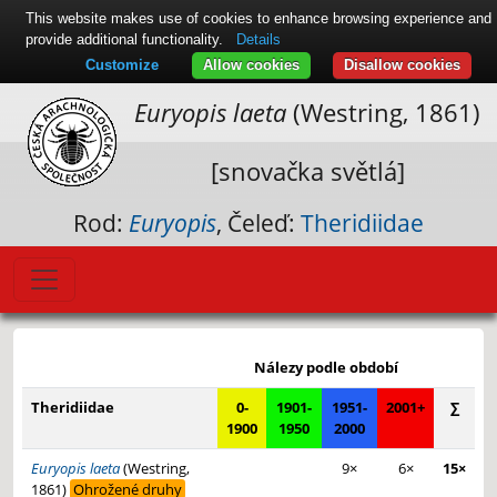
This website makes use of cookies to enhance browsing experience and
provide additional functionality.
Details
Customize
Allow cookies
Disallow cookies
Euryopis laeta
(Westring, 1861)
[snovačka světlá]
Rod:
Euryopis
, Čeleď:
Theridiidae
Leaflet
|
© Seznam.cz a.s. a další
+
Nálezy podle období
−
Theridiidae
0-
1901-
1951-
2001+
∑
1900
1950
2000
Euryopis laeta
(Westring,
9×
6×
15×
1861)
Ohrožené druhy