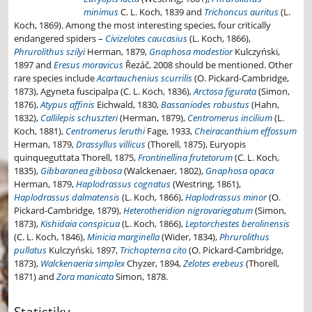
minimus
C. L. Koch, 1839 and
Trichoncus auritus
(L.
Koch, 1869). Among the most interesting species, four critically
endangered spiders –
Civizelotes caucasius
(L. Koch, 1866),
Phrurolithus szilyi
Herman, 1879,
Gnaphosa modestior
Kulczyński,
1897 and
Eresus moravicus
Řezáč, 2008 should be mentioned. Other
rare species include
Acartauchenius scurrilis
(O. Pickard-Cambridge,
1873), Agyneta fuscipalpa (C. L. Koch, 1836),
Arctosa figurata
(Simon,
1876),
Atypus affinis
Eichwald, 1830,
Bassaniodes robustus
(Hahn,
1832),
Callilepis schuszteri
(Herman, 1879),
Centromerus incilium
(L.
Koch, 1881),
Centromerus leruthi
Fage, 1933,
Cheiracanthium effossum
Herman, 1879,
Drassyllus villicus
(Thorell, 1875), Euryopis
quinqueguttata Thorell, 1875,
Frontinellina frutetorum
(C. L. Koch,
1835),
Gibbaranea gibbosa
(Walckenaer, 1802),
Gnaphosa opaca
Herman, 1879,
Haplodrassus cognatus
(Westring, 1861),
Haplodrassus dalmatensis
(L. Koch, 1866),
Haplodrassus minor
(O.
Pickard-Cambridge, 1879),
Heterotheridion nigrovariegatum
(Simon,
1873),
Kishidaia conspicua
(L. Koch, 1866),
Leptorchestes berolinensis
(C. L. Koch, 1846),
Minicia marginella
(Wider, 1834),
Phrurolithus
pullatus
Kulczyński, 1897,
Trichopterna cito
(O. Pickard-Cambridge,
1873),
Walckenaeria simplex
Chyzer, 1894,
Zelotes erebeus
(Thorell,
1871) and
Zora manicata
Simon, 1878.
Statistiky