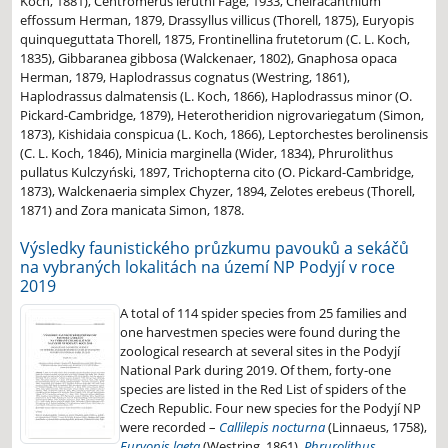
Koch, 1881), Centromerus leruthi Fage, 1933, Cheiracanthium
effossum Herman, 1879, Drassyllus villicus (Thorell, 1875), Euryopis
quinqueguttata Thorell, 1875, Frontinellina frutetorum (C. L. Koch,
1835), Gibbaranea gibbosa (Walckenaer, 1802), Gnaphosa opaca
Herman, 1879, Haplodrassus cognatus (Westring, 1861),
Haplodrassus dalmatensis (L. Koch, 1866), Haplodrassus minor (O.
Pickard-Cambridge, 1879), Heterotheridion nigrovariegatum (Simon,
1873), Kishidaia conspicua (L. Koch, 1866), Leptorchestes berolinensis
(C. L. Koch, 1846), Minicia marginella (Wider, 1834), Phrurolithus
pullatus Kulczyński, 1897, Trichopterna cito (O. Pickard-Cambridge,
1873), Walckenaeria simplex Chyzer, 1894, Zelotes erebeus (Thorell,
1871) and Zora manicata Simon, 1878.
Výsledky faunistického průzkumu pavouků a sekáčů
na vybraných lokalitách na území NP Podyjí v roce
2019
A total of 114 spider species from 25 families and
one harvestmen species were found during the
zoological research at several sites in the Podyjí
National Park during 2019. Of them, forty-one
species are listed in the Red List of spiders of the
Czech Republic. Four new species for the Podyjí NP
were recorded –
Callilepis nocturna
(Linnaeus, 1758),
Euryopis laeta
(Westring, 1861),
Phrurolithus