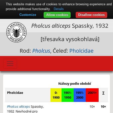
This website makes use of cookies to enhance browsing experience and
provide additional functionality.
Details
Customize
Allow cookies
Disallow cookies
Pholcus alticeps
Spassky, 1932
[třesavka vysokohlavá]
Rod:
Pholcus
, Čeleď:
Pholcidae
Leaflet
|
© Seznam.cz a.s. a další
+
Nálezy podle období
−
Pholcidae
0-
1901-
1951-
2001+
∑
1900
1950
2000
Pholcus alticeps
Spassky,
10×
10×
1932
Nevhodné pro