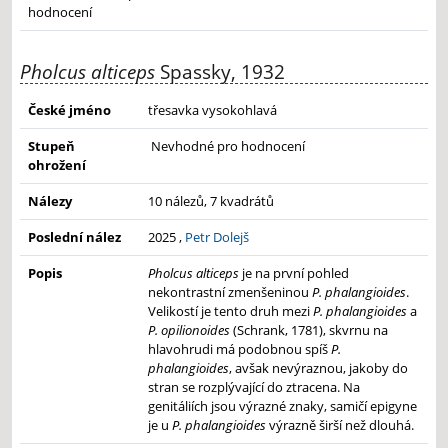
hodnocení
Pholcus alticeps
Spassky, 1932
České jméno
třesavka vysokohlavá
Stupeň
Nevhodné pro hodnocení
ohrožení
Nálezy
10 nálezů, 7 kvadrátů
Poslední nález
2025 ,
Petr Dolejš
Popis
Pholcus alticeps
je na první pohled
nekontrastní zmenšeninou
P. phalangioides
.
Velikostí je tento druh mezi
P. phalangioides
a
P. opilionoides
(Schrank, 1781), skvrnu na
hlavohrudi má podobnou spíš
P.
phalangioides
, avšak nevýraznou, jakoby do
stran se rozplývající do ztracena. Na
genitáliích jsou výrazné znaky, samičí epigyne
je u
P. phalangioides
výrazně širší než dlouhá.