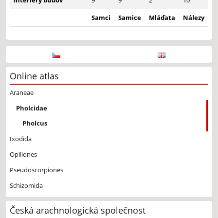
Interiéry budov
9
9
2
10
Samci
Samice
Mláďata
Nálezy
Online atlas
Araneae
Pholcidae
Pholcus
Ixodida
Opiliones
Pseudoscorpiones
Schizomida
Česká arachnologická společnost