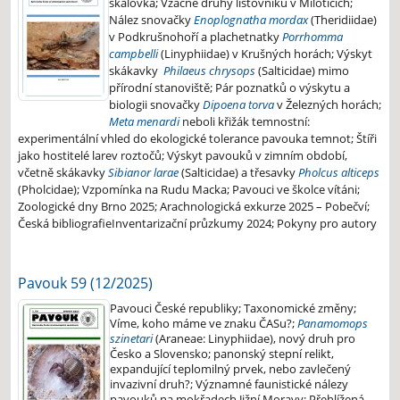
skálovka; Vzácné druhy listovníků v Miloticích;
Nález snovačky
Enoplognatha mordax
(Theridiidae)
v Podkrušnohoří a plachetnatky
Porrhomma
campbelli
(Linyphiidae) v Krušných horách; Výskyt
skákavky
Philaeus chrysops
(Salticidae) mimo
přírodní stanoviště; Pár poznatků o výskytu a
biologii snovačky
Dipoena torva
v Železných horách;
Meta menardi
neboli křižák temnostní:
experimentální vhled do ekologické tolerance pavouka temnot; Štíři
jako hostitelé larev roztočů; Výskyt pavouků v zimním období,
včetně skákavky
Sibianor larae
(Salticidae) a třesavky
Pholcus alticeps
(Pholcidae); Vzpomínka na Rudu Macka; Pavouci ve školce vítáni;
Zoologické dny Brno 2025; Arachnologická exkurze 2025 – Pobečví;
Česká bibliografie
Inventarizační průzkumy 2024; Pokyny pro autory
Pavouk 59 (12/2025)
Pavouci České republiky; Taxonomické změny;
Víme, koho máme ve znaku ČASu?;
Panamomops
szinetari
(Araneae: Linyphiidae), nový druh pro
Česko a Slovensko; panonský stepní relikt,
expandující teplomilný prvek, nebo zavlečený
invazivní druh?; Významné faunistické nálezy
pavouků na mokřadech Jižní Moravy; Přehlížená