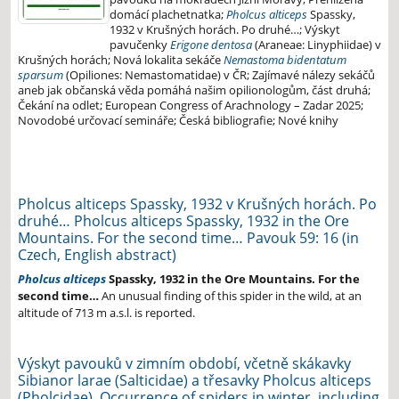
domácí plachetnatka;
Pholcus alticeps
Spassky,
1932 v Krušných horách. Po druhé…; Výskyt
pavučenky
Erigone dentosa
(Araneae: Linyphiidae) v
Krušných horách; Nová lokalita sekáče
Nemastoma bidentatum
sparsum
(Opiliones: Nemastomatidae) v ČR; Zajímavé nálezy sekáčů
aneb jak občanská věda pomáhá našim opilionologům, část druhá;
Čekání na odlet; European Congress of Arachnology – Zadar 2025;
Novodobé určovací semináře; Česká bibliografie; Nové knihy
Pholcus alticeps Spassky, 1932 v Krušných horách. Po
druhé… Pholcus alticeps Spassky, 1932 in the Ore
Mountains. For the second time… Pavouk 59: 16 (in
Czech, English abstract)
Pholcus alticeps
Spassky, 1932 in the Ore Mountains. For the
second time…
An unusual finding of this spider in the wild, at an
altitude of 713 m a.s.l. is reported.
Výskyt pavouků v zimním období, včetně skákavky
Sibianor larae (Salticidae) a třesavky Pholcus alticeps
(Pholcidae). Occurrence of spiders in winter, including