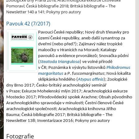
Zoologické dny Praha 2018; Arachnologická exkurze Litovelské
Pomoraví; Česká bibliografie 2018; Britská bibliografie – The
Newsletter 140 a 141; Pokyny pro autory
Pavouk 42 (7/2017)
Pavouci České republiky;
Nový druh třesavky pro
území České republiky, aneb další synantrop za
dveřmi (nebo před?);
Zajímavý nález tropické
maloočky v Hranicích na Moravě;
Katalogy
pavouků a evidence prvonálezů;
Snovačka půdní
(
Steatoda triangulosa
) ve volné přírodě
v ČR;
Poznámka k výskytu listovníků
Philodromus
margaritatus
a
P
.
fuscomarginatus
;
Nová lokalita
sklípkánka hnědého (
Atypus affinis
);
Zoologické
dny Brno 2017;
Česko-britský arachnologický seminář
v Praze;
Exkurze Mohelenský mlýn 2017;
Arachnologická exkurze
Mostecko 2017;
Přírodovědecký spolek Arachne;
Obsah původního
Arachnologického spravodaje v minulosti;
Čestní členové České
arachnologické společnosti;
Arachnologická knihovna Jiřího
Bauma;
Česká bibliografie 2017;
Britská bibliografie – The
Newsletter 138;
Inventarizace 2016;
Pokyny pro autory
Fotografie