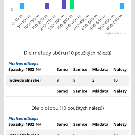
0
300-350 m
50-100 m
450-500 m
200-250 m
600-650 m
350-400 m
100-150 m
500-550 m
250-300 m
0-50 m
400-450 m
150-200 m
550-600 m
Highcharts.com
End of interactive chart.
Dle metody sběru
(10 použitých nálezů)
Pholcus alticeps
Spassky, 1932
NA
Samci
Samice
Mláďata
Nálezy
Individuální sběr
9
9
2
10
Samci
Samice
Mláďata
Nálezy
Dle biotopu
(10 použitých nálezů)
Pholcus alticeps
Spassky, 1932
NA
Samci
Samice
Mláďata
Nálezy