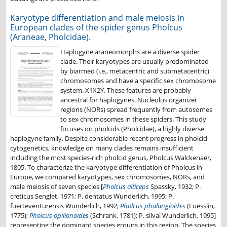
Karyotype differentiation and male meiosis in
European clades of the spider genus Pholcus
(Araneae, Pholcidae).
Haplogyne araneomorphs are a diverse spider
clade. Their karyotypes are usually predominated
by biarmed (i.e., metacentric and submetacentric)
chromosomes and have a specific sex chromosome
system, X1X2Y. These features are probably
ancestral for haplogynes. Nucleolus organizer
regions (NORs) spread frequently from autosomes
to sex chromosomes in these spiders. This study
focuses on pholcids (Pholcidae), a highly diverse
haplogyne family. Despite considerable recent progress in pholcid
cytogenetics, knowledge on many clades remains insufficient
including the most species-rich pholcid genus, Pholcus Walckenaer,
1805. To characterize the karyotype differentiation of Pholcus in
Europe, we compared karyotypes, sex chromosomes, NORs, and
male meiosis of seven species [
Pholcus alticeps
Spassky, 1932; P.
creticus Senglet, 1971; P. dentatus Wunderlich, 1995; P.
fuerteventurensis Wunderlich, 1992;
Pholcus phalangioides
(Fuesslin,
1775);
Pholcus opilionoides
(Schrank, 1781); P. silvai Wunderlich, 1995]
representing the dominant species groups in this region. The species