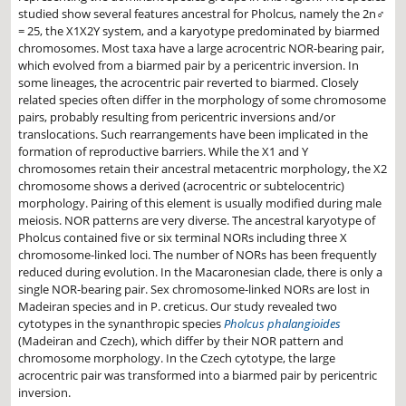
studied show several features ancestral for Pholcus, namely the 2n♂
= 25, the X1X2Y system, and a karyotype predominated by biarmed
chromosomes. Most taxa have a large acrocentric NOR-bearing pair,
which evolved from a biarmed pair by a pericentric inversion. In
some lineages, the acrocentric pair reverted to biarmed. Closely
related species often differ in the morphology of some chromosome
pairs, probably resulting from pericentric inversions and/or
translocations. Such rearrangements have been implicated in the
formation of reproductive barriers. While the X1 and Y
chromosomes retain their ancestral metacentric morphology, the X2
chromosome shows a derived (acrocentric or subtelocentric)
morphology. Pairing of this element is usually modified during male
meiosis. NOR patterns are very diverse. The ancestral karyotype of
Pholcus contained five or six terminal NORs including three X
chromosome-linked loci. The number of NORs has been frequently
reduced during evolution. In the Macaronesian clade, there is only a
single NOR-bearing pair. Sex chromosome-linked NORs are lost in
Madeiran species and in P. creticus. Our study revealed two
cytotypes in the synanthropic species
Pholcus phalangioides
(Madeiran and Czech), which differ by their NOR pattern and
chromosome morphology. In the Czech cytotype, the large
acrocentric pair was transformed into a biarmed pair by pericentric
inversion.