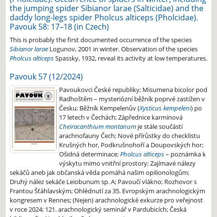
the jumping spider Sibianor larae (Salticidae) and the
daddy long-legs spider Pholcus alticeps (Pholcidae).
Pavouk 58: 17–18 (in Czech)
This is probably the first documented occurrence of the species
Sibianor larae
Logunov, 2001 in winter. Observation of the species
Pholcus alticeps
Spassky, 1932, reveal its activity at low temperatures.
Pavouk 57 (12/2024)
Pavoukovci České republiky; Misumena bicolor pod
Radhoštěm – mysteriózní běžník poprvé zastižen v
Česku; Běžník Kempelenův (
Xysticus kempeleni
) po
17 letech v Čechách; Zápřednice karmínová
Cheiracanthium montanum
je stále součástí
arachnofauny Čech; Nové přírůstky do checklistu
Krušných hor, Podkrušnohoří a Doupovských hor;
Ošidná determinace;
Pholcus alticeps
– poznámka k
výskytu mimo vnitřní prostory; Zajímavé nálezy
sekáčů aneb jak občanská věda pomáhá našim opilionologům;
Druhý nález sekáče Leiobunum sp. A; Pavoučí vlákno; Rozhovor s
Frantou Šťáhlavským; Ohlédnutí za 35. Evropským arachnologickým
kongresem v Rennes; (Nejen) arachnologické exkurze pro veřejnost
v roce 2024; 121. arachnologický seminář v Pardubicích; Česká