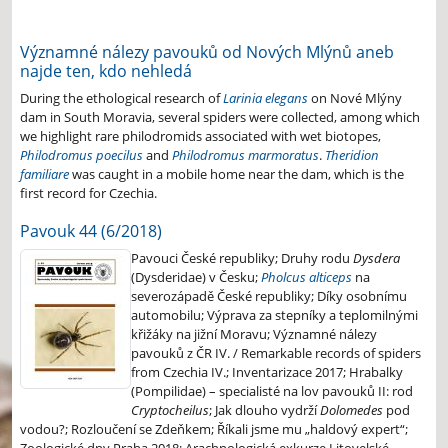
Významné nálezy pavouků od Nových Mlýnů aneb
najde ten, kdo nehledá
During the ethological research of
Larinia elegans
on Nové Mlýny
dam in South Moravia, several spiders were collected, among which
we highlight rare philodromids associated with wet biotopes,
Philodromus poecilus
and
Philodromus marmoratus
.
Theridion
familiare
was caught in a mobile home near the dam, which is the
first record for Czechia.
Pavouk 44 (6/2018)
Pavouci České republiky; Druhy rodu
Dysdera
(Dysderidae) v Česku;
Pholcus alticeps
na
severozápadě České republiky; Díky osobnímu
automobilu; Výprava za stepníky a teplomilnými
křižáky na jižní Moravu; Významné nálezy
pavouků z ČR IV. / Remarkable records of spiders
from Czechia IV.; Inventarizace 2017; Hrabalky
(Pompilidae) – specialisté na lov pavouků II: rod
Cryptocheilus
; Jak dlouho vydrží
Dolomedes
pod
vodou?; Rozloučení se Zdeňkem; Říkali jsme mu „haldový expert“;