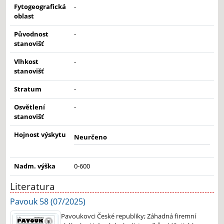
Fytogeografická
-
oblast
Původnost
-
stanovišť
Vlhkost
-
stanovišť
Stratum
-
Osvětlení
-
stanovišť
Hojnost výskytu
Neurčeno
Nadm. výška
0-600
Literatura
Pavouk 58 (07/2025)
Pavoukovci České republiky; Záhadná firemní