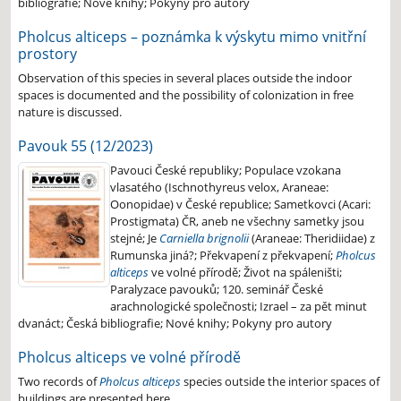
bibliografie; Nové knihy; Pokyny pro autory
Pholcus alticeps – poznámka k výskytu mimo vnitřní
prostory
Observation of this species in several places outside the indoor
spaces is documented and the possibility of colonization in free
nature is discussed.
Pavouk 55 (12/2023)
Pavouci České republiky; Populace vzokana
vlasatého (Ischnothyreus velox, Araneae:
Oonopidae) v České republice; Sametkovci (Acari:
Prostigmata) ČR, aneb ne všechny sametky jsou
stejné; Je
Carniella brignolii
(Araneae: Theridiidae) z
Rumunska jiná?; Překvapení z překvapení;
Pholcus
alticeps
ve volné přírodě; Život na spáleništi;
Paralyzace pavouků; 120. seminář České
arachnologické společnosti; Izrael – za pět minut
dvanáct; Česká bibliografie; Nové knihy; Pokyny pro autory
Pholcus alticeps ve volné přírodě
Two records of
Pholcus alticeps
species outside the interior spaces of
buildings are presented here
.