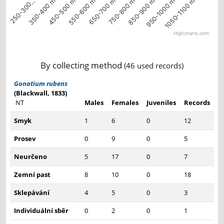
450-500 m
350-400 m
250-300…
1050-1100 m
950-1000 m
850-900 m
750-800 m
650-700 m
550-600 m
Highcharts.com
End of interactive chart.
By collecting method
(46 used records)
Gonatium rubens
(Blackwall, 1833)
NT
Males
Females
Juveniles
Records
Smyk
1
6
0
12
Prosev
0
9
0
5
Neurčeno
5
17
0
7
Zemní past
8
10
0
18
Sklepávání
4
5
0
3
Individuální sběr
0
2
0
1