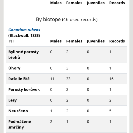
Males
Females
Juveniles
Records
By biotope
(46 used records)
Gonatium rubens
(Blackwall, 1833)
NT
Males
Females
Juveniles
Records
Bylinné porosty
0
2
0
1
břehů
Úhory
0
3
0
1
Rašeliniště
11
33
0
16
Porosty borůvek
0
2
0
1
Lesy
0
2
0
2
Neurčeno
1
2
0
5
Podmáčené
2
1
0
1
smrčiny