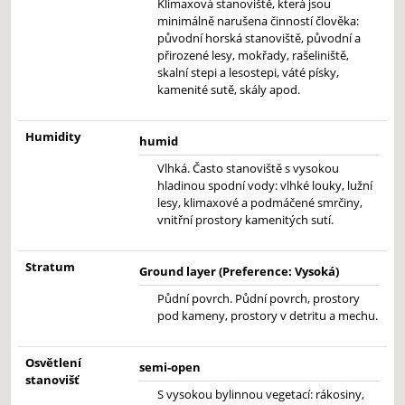
Klimaxová stanoviště, která jsou
minimálně narušena činností člověka:
původní horská stanoviště, původní a
přirozené lesy, mokřady, rašeliniště,
skalní stepi a lesostepi, váté písky,
kamenité sutě, skály apod.
Humidity
humid
Vlhká. Často stanoviště s vysokou
hladinou spodní vody: vlhké louky, lužní
lesy, klimaxové a podmáčené smrčiny,
vnitřní prostory kamenitých sutí.
Stratum
Ground layer (Preference: Vysoká)
Půdní povrch. Půdní povrch, prostory
pod kameny, prostory v detritu a mechu.
Osvětlení
semi-open
stanovišť
S vysokou bylinnou vegetací: rákosiny,