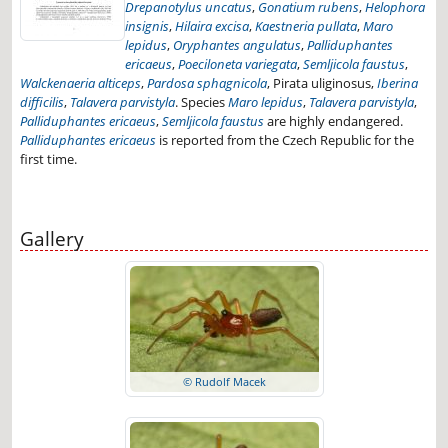
Drepanotylus uncatus
,
Gonatium rubens
,
Helophora
insignis
,
Hilaira excisa
,
Kaestneria pullata
,
Maro
lepidus
,
Oryphantes angulatus
,
Palliduphantes
ericaeus
,
Poeciloneta variegata
,
Semljicola faustus
,
Walckenaeria alticeps
,
Pardosa sphagnicola
, Pirata uliginosus,
Iberina
difficilis
,
Talavera parvistyla
. Species
Maro lepidus
,
Talavera parvistyla
,
Palliduphantes ericaeus
,
Semljicola faustus
are highly endangered.
Palliduphantes ericaeus
is reported from the Czech Republic for the
first time.
Gallery
© Rudolf Macek