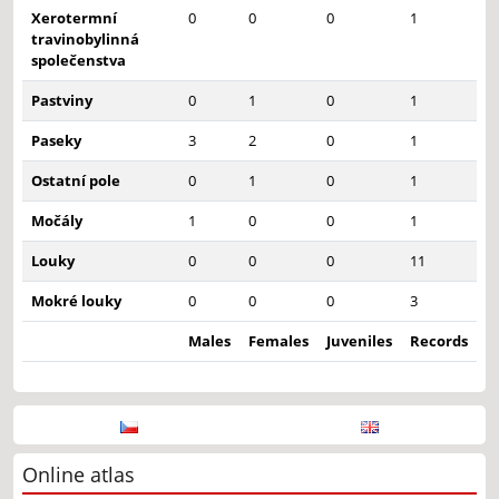
Xerotermní
0
0
0
1
travinobylinná
společenstva
Pastviny
0
1
0
1
Paseky
3
2
0
1
Ostatní pole
0
1
0
1
Močály
1
0
0
1
Louky
0
0
0
11
Mokré louky
0
0
0
3
Males
Females
Juveniles
Records
Online atlas