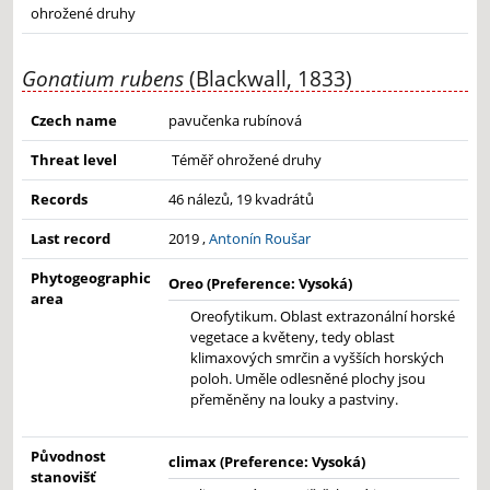
ohrožené druhy
Gonatium rubens
(Blackwall, 1833)
Czech name
pavučenka rubínová
Threat level
Téměř ohrožené druhy
Records
46 nálezů, 19 kvadrátů
Last record
2019 ,
Antonín Roušar
Phytogeographic
Oreo (Preference: Vysoká)
area
Oreofytikum. Oblast extrazonální horské
vegetace a květeny, tedy oblast
klimaxových smrčin a vyšších horských
poloh. Uměle odlesněné plochy jsou
přeměněny na louky a pastviny.
Původnost
climax (Preference: Vysoká)
stanovišť