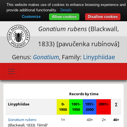
This website makes use of cookies to enhance browsing experience and
provide additional functionality.
Details
Customize
Allow cookies
Disallow cookies
Gonatium rubens
(Blackwall,
1833) [pavučenka rubínová]
Genus:
Gonatium
, Family:
Linyphiidae
Leaflet
|
© Seznam.cz a.s. a další
+
Records by time
−
Linyphiidae
0-
1901-
1951-
2001+
∑
1900
1950
2000
Gonatium rubens
1×
43×
2×
46×
(Blackwall, 1833)
Téměř