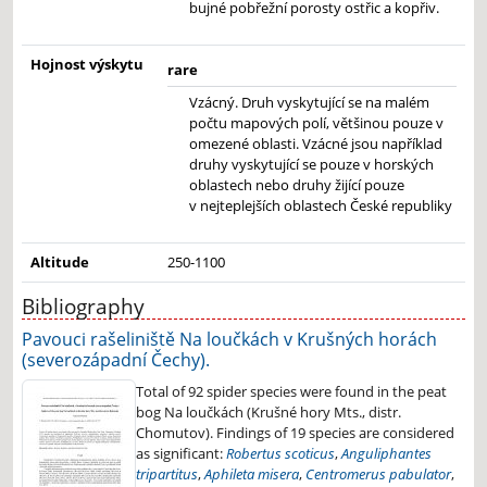
bujné pobřežní porosty ostřic a kopřiv.
Hojnost výskytu
rare
Vzácný. Druh vyskytující se na malém
počtu mapových polí, většinou pouze v
omezené oblasti. Vzácné jsou například
druhy vyskytující se pouze v horských
oblastech nebo druhy žijící pouze
v nejteplejších oblastech České republiky
Altitude
250-1100
Bibliography
Pavouci rašeliniště Na loučkách v Krušných horách
(severozápadní Čechy).
Total of 92 spider species were found in the peat
bog Na loučkách (Krušné hory Mts., distr.
Chomutov). Findings of 19 species are considered
as significant:
Robertus scoticus
,
Anguliphantes
tripartitus
,
Aphileta misera
,
Centromerus pabulator
,