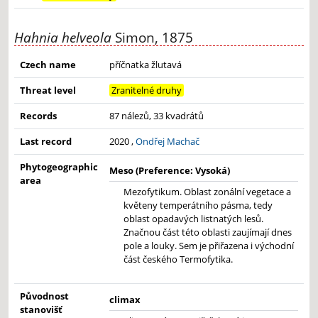
Hahnia helveola
Simon, 1875
Czech name
příčnatka žlutavá
Threat level
Zranitelné druhy
Records
87 nálezů, 33 kvadrátů
Last record
2020 ,
Ondřej Machač
Phytogeographic
Meso (Preference: Vysoká)
area
Mezofytikum. Oblast zonální vegetace a
květeny temperátního pásma, tedy
oblast opadavých listnatých lesů.
Značnou část této oblasti zaujímají dnes
pole a louky. Sem je přiřazena i východní
část českého Termofytika.
Původnost
climax
stanovišť