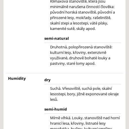
Klimaxová stanoviště, která jsou
minimálně narušena činností člověka:
původní horská stanoviště, původní a
přirozené lesy, mokřady, rašeliniště,
skalní stepi a lesostepi, váté písky,
kamenité sutě, skály apod.
semi-natural
Druhotná, polopřirozená stanoviště:
kulturní lesy, křoviny, extenzivně
využívané, druhově bohaté louky a
pastviny, staré lomy apod.
Humidity
dry
Suchá. Vřesoviště, suchá pole, skalní
lesostepi, bory, jižně exponované okraje
lesů.
semi-humid
Mírně vlhká. Louky, stanoviště nad horní
hranicí lesa, křoviny, listnaté lesy
mesofytika, bučiny, kulturní smrčiny.