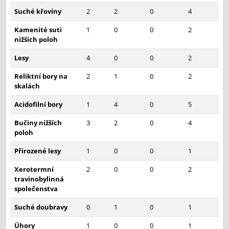
Suché křoviny
2
2
0
4
Kamenité suti
1
0
0
2
nižších poloh
Lesy
4
0
0
2
Reliktní bory na
2
1
0
2
skalách
Acidofilní bory
1
4
0
5
Bučiny nižších
3
2
0
4
poloh
Přirozené lesy
1
0
0
1
Xerotermní
2
0
0
2
travinobylinná
společenstva
Suché doubravy
0
1
0
1
Úhory
1
0
0
1