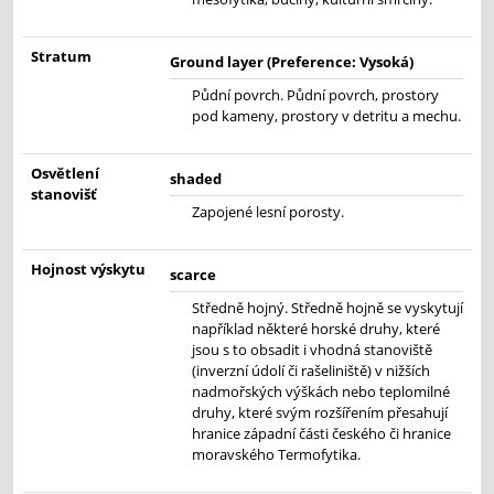
Stratum
Ground layer (Preference: Vysoká)
Půdní povrch. Půdní povrch, prostory
pod kameny, prostory v detritu a mechu.
Osvětlení
shaded
stanovišť
Zapojené lesní porosty.
Hojnost výskytu
scarce
Středně hojný. Středně hojně se vyskytují
například některé horské druhy, které
jsou s to obsadit i vhodná stanoviště
(inverzní údolí či rašeliniště) v nižších
nadmořských výškách nebo teplomilné
druhy, které svým rozšířením přesahují
hranice západní části českého či hranice
moravského Termofytika.