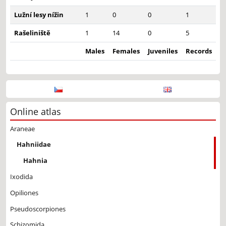
Lužní lesy nížin
1
0
0
1
Rašeliniště
1
14
0
5
Males
Females
Juveniles
Records
Online atlas
Araneae
Hahniidae
Hahnia
Ixodida
Opiliones
Pseudoscorpiones
Schizomida