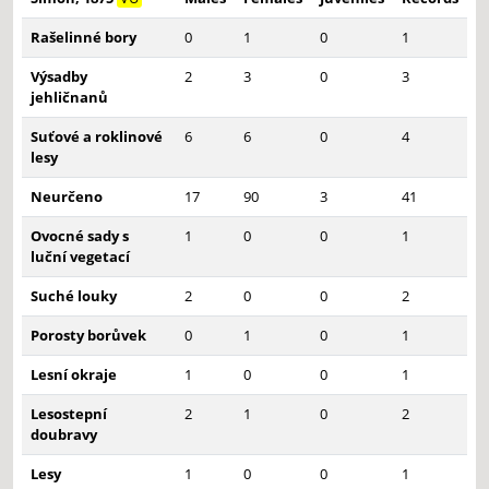
Rašelinné bory
0
1
0
1
Výsadby
2
3
0
3
jehličnanů
Suťové a roklinové
6
6
0
4
lesy
Neurčeno
17
90
3
41
Ovocné sady s
1
0
0
1
luční vegetací
Suché louky
2
0
0
2
Porosty borůvek
0
1
0
1
Lesní okraje
1
0
0
1
Lesostepní
2
1
0
2
doubravy
Lesy
1
0
0
1