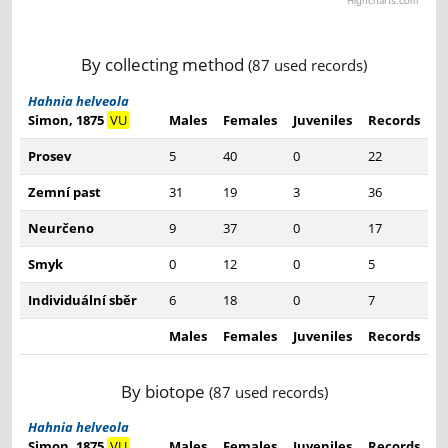
Highcharts.com
End of interactive chart.
By collecting method
(87 used records)
Hahnia helveola
Simon, 1875
VU
Males
Females
Juveniles
Records
Prosev
5
40
0
22
Zemní past
31
19
3
36
Neurčeno
9
37
0
17
Smyk
0
12
0
5
Individuální sběr
6
18
0
7
Males
Females
Juveniles
Records
By biotope
(87 used records)
Hahnia helveola
Simon, 1875
VU
Males
Females
Juveniles
Records