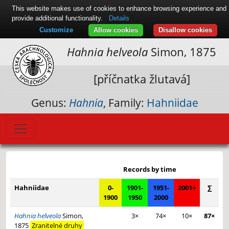
This website makes use of cookies to enhance browsing experience and
provide additional functionality.
Details
Customize
Allow cookies
Disallow cookies
Hahnia helveola
Simon, 1875
[příčnatka žlutavá]
Genus:
Hahnia
, Family:
Hahniidae
Leaflet
|
© Seznam.cz a.s. a další
+
Records by time
−
Hahniidae
0-
1901-
1951-
2001+
∑
1900
1950
2000
Hahnia helveola
Simon,
3×
74×
10×
87×
1875
Zranitelné druhy