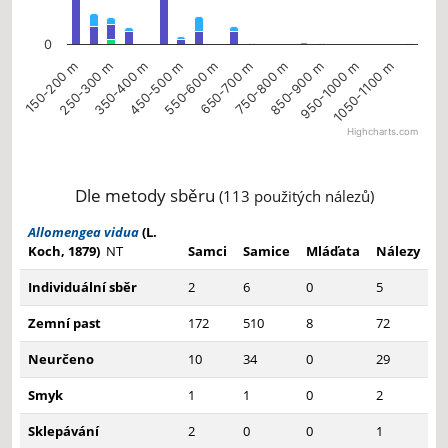
0
250-300 m
750-800 m
550-600 m
1050-1100 m
350-400 m
850-900 m
150-200 m
650-700 m
450-500 m
950-1000 m
Highcharts.com
End of interactive chart.
Dle metody sběru
(113 použitých nálezů)
Allomengea vidua
(L.
Koch, 1879)
NT
Samci
Samice
Mláďata
Nálezy
Individuální sběr
2
6
0
5
Zemní past
172
510
8
72
Neurčeno
10
34
0
29
Smyk
1
1
0
2
Sklepávání
2
0
0
1