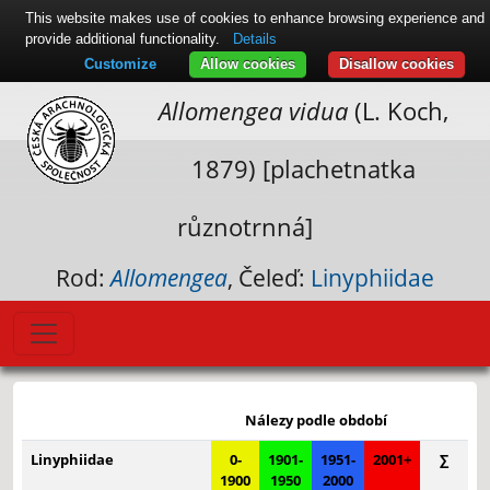
This website makes use of cookies to enhance browsing experience and
provide additional functionality.
Details
Customize
Allow cookies
Disallow cookies
Allomengea vidua
(L. Koch,
1879) [plachetnatka
různotrnná]
Rod:
Allomengea
, Čeleď:
Linyphiidae
Leaflet
|
© Seznam.cz a.s. a další
+
Nálezy podle období
−
Linyphiidae
0-
1901-
1951-
2001+
∑
1900
1950
2000