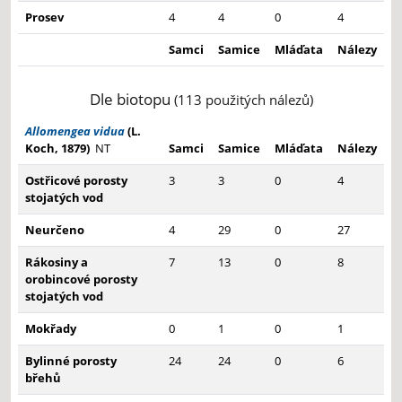
Prosev
4
4
0
4
Samci
Samice
Mláďata
Nálezy
Dle biotopu
(113 použitých nálezů)
Allomengea vidua
(L.
Koch, 1879)
NT
Samci
Samice
Mláďata
Nálezy
Ostřicové porosty
3
3
0
4
stojatých vod
Neurčeno
4
29
0
27
Rákosiny a
7
13
0
8
orobincové porosty
stojatých vod
Mokřady
0
1
0
1
Bylinné porosty
24
24
0
6
břehů