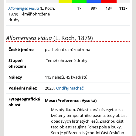
Allomengea vidua
(L. Koch,
1×
99×
13×
113×
1879)
Téměř ohrožené
druhy
Allomengea vidua
(L. Koch, 1879)
České jméno
plachetnatka různotrnná
Stupeň
Téměř ohrožené druhy
ohrožení
Nálezy
113 nálezů, 45 kvadrátů
Poslední nález
2023 ,
Ondřej Machač
Fytogeografická
Meso (Preference: Vysoká)
oblast
Mezofytikum. Oblast zonální vegetace a
květeny temperátního pásma, tedy oblast
opadavých listnatých lesů. Značnou část
této oblasti zaujímají dnes pole a louky.
Sem je přiřazena i východní část českého