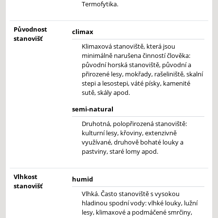
Termofytika.
Původnost
climax
stanovišť
Klimaxová stanoviště, která jsou
minimálně narušena činností člověka:
původní horská stanoviště, původní a
přirozené lesy, mokřady, rašeliniště, skalní
stepi a lesostepi, váté písky, kamenité
sutě, skály apod.
semi-natural
Druhotná, polopřirozená stanoviště:
kulturní lesy, křoviny, extenzivně
využívané, druhově bohaté louky a
pastviny, staré lomy apod.
Vlhkost
humid
stanovišť
Vlhká. Často stanoviště s vysokou
hladinou spodní vody: vlhké louky, lužní
lesy, klimaxové a podmáčené smrčiny,