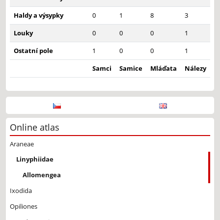
Haldy a výsypky
0
1
8
3
Louky
0
0
0
1
Ostatní pole
1
0
0
1
Samci
Samice
Mláďata
Nálezy
Online atlas
Araneae
Linyphiidae
Allomengea
Ixodida
Opiliones