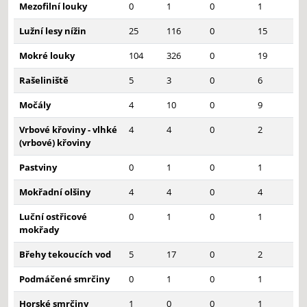
Mezofilní louky
0
1
0
1
Lužní lesy nížin
25
116
0
15
Mokré louky
104
326
0
19
Rašeliniště
5
3
0
6
Močály
4
10
0
9
Vrbové křoviny - vlhké
4
4
0
2
(vrbové) křoviny
Pastviny
0
1
0
1
Mokřadní olšiny
4
4
0
4
Luční ostřicové
0
1
0
1
mokřady
Břehy tekoucích vod
5
17
0
2
Podmáčené smrčiny
0
1
0
1
Horské smrčiny
1
0
0
1