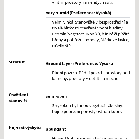
vnitřní prostory kamenitých sutí.
very humid (Preference: Vysoká)
Velmi vlhká. Stanoviště v bezprostřední a
trvalé blízkosti otevřené vodní hladiny.
Litorální vegetace rybníků, hlinité či písčité
břehy a pobřežní porosty, štěrkové lavice,
rašeliniště.
Stratum
Ground layer (Preference: Vysoká)
Půdní povrch. Půdní povrch, prostory pod
kameny, prostory v detritu a mechu.
Osvětlení
semi-open
stanovišť
S vysokou bylinnou vegetací: rákosiny,
bujné pobřežní porosty ostřic a kopřiv.
Hojnost výskytu
abundant
Hojný. Druh rozšířený dosti rovnoměrně