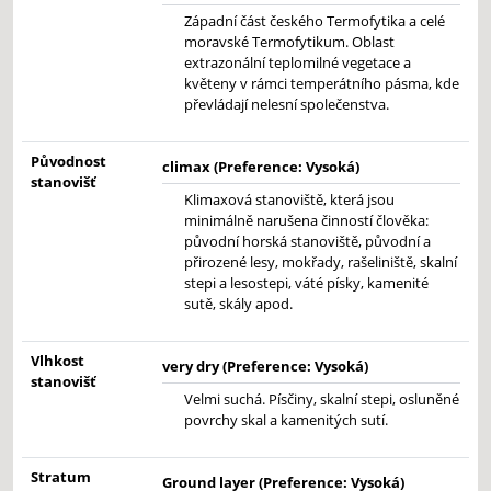
Západní část českého Termofytika a celé
moravské Termofytikum. Oblast
extrazonální teplomilné vegetace a
květeny v rámci temperátního pásma, kde
převládají nelesní společenstva.
Původnost
climax (Preference: Vysoká)
stanovišť
Klimaxová stanoviště, která jsou
minimálně narušena činností člověka:
původní horská stanoviště, původní a
přirozené lesy, mokřady, rašeliniště, skalní
stepi a lesostepi, váté písky, kamenité
sutě, skály apod.
Vlhkost
very dry (Preference: Vysoká)
stanovišť
Velmi suchá. Písčiny, skalní stepi, osluněné
povrchy skal a kamenitých sutí.
Stratum
Ground layer (Preference: Vysoká)