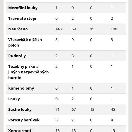
Mezofilní louky
1
0
0
1
Travnaté stepi
0
2
0
2
Neurčeno
148
69
15
106
Vřesoviště nižších
3
9
0
3
poloh
Ruderály
2
3
0
1
Těžebny písku a
2
1
0
1
jiných nezpevněných
hornin
Kamenolomy
0
1
0
1
Louky
0
2
0
1
Suché louky
71
67
12
45
Porosty borůvek
6
2
0
4
Xerotermní
16
13
0
13