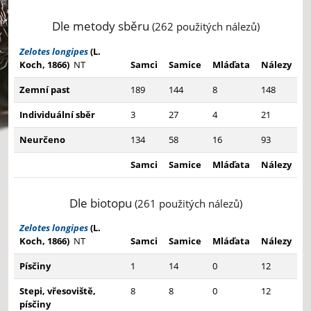
Dle metody sběru
(262 použitých nálezů)
Zelotes longipes
(L.
Koch, 1866)
NT
Samci
Samice
Mláďata
Nálezy
Zemní past
189
144
8
148
Individuální sběr
3
27
4
21
Neurčeno
134
58
16
93
Samci
Samice
Mláďata
Nálezy
Dle biotopu
(261 použitých nálezů)
Zelotes longipes
(L.
Koch, 1866)
NT
Samci
Samice
Mláďata
Nálezy
Písčiny
1
14
0
12
Stepi, vřesoviště,
8
8
0
12
písčiny