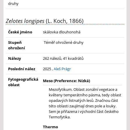
druhy
Zelotes longipes
(L. Koch, 1866)
České jméno
skálovka dlouhonohá
Stupeň
Téměř ohrožené druhy
ohrožení
Nálezy
262 nálezů, 41 kvadrátů
Poslední nález
2025 ,
Aleš Prágr
Fytogeografická
Meso (Preference: Nízká)
oblast
Mezofytikum. Oblast zonální vegetace a
květeny temperátního pásma, tedy oblast
opadavých listnatých lesů. Značnou část
této oblasti zaujímají dnes pole a louky.
Sem je přiřazena i východní část českého
Termofytika.
Thermo