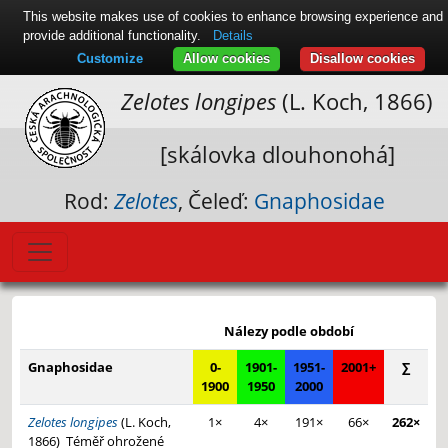
This website makes use of cookies to enhance browsing experience and
provide additional functionality.
Details
Customize
Allow cookies
Disallow cookies
Zelotes longipes
(L. Koch, 1866)
[skálovka dlouhonohá]
Rod:
Zelotes
, Čeleď:
Gnaphosidae
Leaflet
|
© Seznam.cz a.s. a další
+
Nálezy podle období
−
Gnaphosidae
0-
1901-
1951-
2001+
∑
1900
1950
2000
Zelotes longipes
(L. Koch,
1×
4×
191×
66×
262×
1866)
Téměř ohrožené