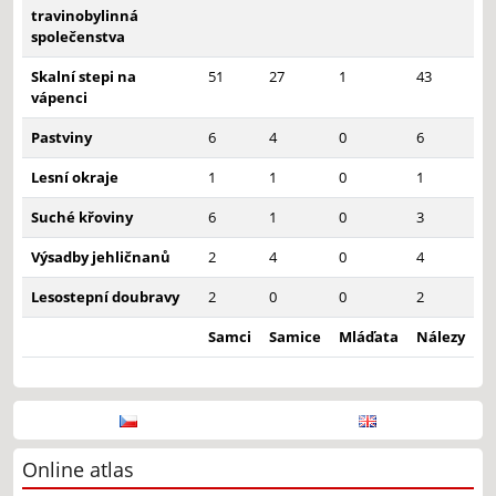
travinobylinná
společenstva
Skalní stepi na
51
27
1
43
vápenci
Pastviny
6
4
0
6
Lesní okraje
1
1
0
1
Suché křoviny
6
1
0
3
Výsadby jehličnanů
2
4
0
4
Lesostepní doubravy
2
0
0
2
Samci
Samice
Mláďata
Nálezy
Online atlas