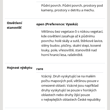
Půdní povrch. Půdní povrch, prostory pod
kameny, prostory v detritu a mechu.
Osvětlení
open (Preference: Vysoká)
stanovišť
Většinou bez vegetace či s nízkou vegetací,
kde osvětlení zasahuje až k půdnímu
povrchu: holé skály a sutě, štěrkové lavice,
stěny budov, písčiny, skalní stepi, kosené
louky, pole, vřesoviště, stanoviště nad
horní hranicí lesa, rašeliniště.
Hojnost výskytu
rare
Vzácný. Druh vyskytující se na malém
počtu mapových polí, většinou pouze v
omezené oblasti. Vzácné jsou například
druhy vyskytující se pouze v horských
oblastech nebo druhy žijící pouze
v nejteplejších oblastech České republiky