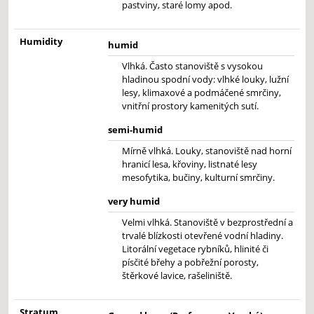
pastviny, staré lomy apod.
Humidity
humid
Vlhká. Často stanoviště s vysokou
hladinou spodní vody: vlhké louky, lužní
lesy, klimaxové a podmáčené smrčiny,
vnitřní prostory kamenitých sutí.
semi-humid
Mírně vlhká. Louky, stanoviště nad horní
hranicí lesa, křoviny, listnaté lesy
mesofytika, bučiny, kulturní smrčiny.
very humid
Velmi vlhká. Stanoviště v bezprostřední a
trvalé blízkosti otevřené vodní hladiny.
Litorální vegetace rybníků, hlinité či
písčité břehy a pobřežní porosty,
štěrkové lavice, rašeliniště.
Stratum