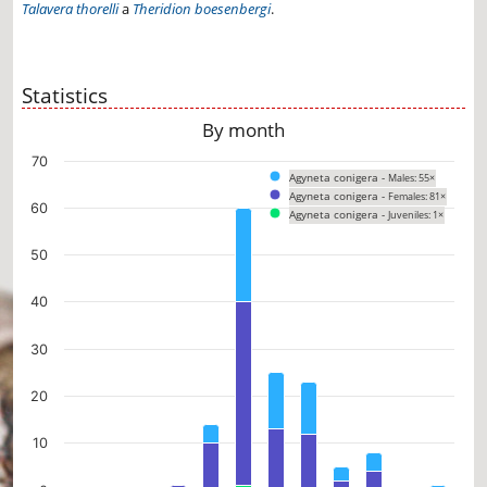
Talavera thorelli
a
Theridion boesenbergi
.
Statistics
By month
Chart
70
Agyneta conigera -
Males: 55×
Bar chart with 3 data series.
Agyneta conigera -
Females: 81×
The chart has 1 X axis displaying categories.
60
Agyneta conigera -
Juveniles: 1×
The chart has 1 Y axis displaying values. Data ranges from 0 to 60.
50
40
30
20
10