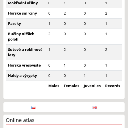
Mokřadní olšiny
0
1
0
1
Horské smrčiny
0
2
0
2
Paseky
1
0
0
1
Bučiny nižších
2
0
0
1
poloh
Suťové a roklinové
1
2
0
2
lesy
Horská vřesoviště
0
1
0
1
Haldy a výsypky
0
0
1
1
Males
Females
Juveniles
Records
Online atlas