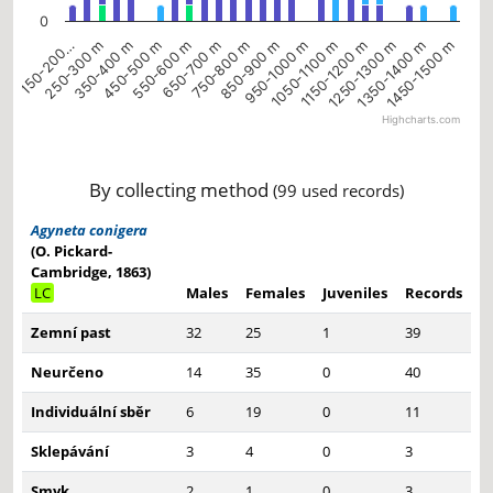
0
750-800 m
650-700 m
550-600 m
450-500 m
350-400 m
250-300 m
150-200…
1450-1500 m
1350-1400 m
1250-1300 m
1150-1200 m
1050-1100 m
950-1000 m
850-900 m
Highcharts.com
End of interactive chart.
By collecting method
(99 used records)
Agyneta conigera
(O. Pickard-
Cambridge, 1863)
LC
Males
Females
Juveniles
Records
Zemní past
32
25
1
39
Neurčeno
14
35
0
40
Individuální sběr
6
19
0
11
Sklepávání
3
4
0
3
Smyk
2
1
0
3