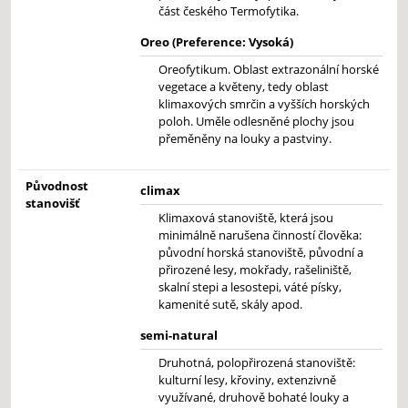
část českého Termofytika.
Oreo (Preference: Vysoká)
Oreofytikum. Oblast extrazonální horské
vegetace a květeny, tedy oblast
klimaxových smrčin a vyšších horských
poloh. Uměle odlesněné plochy jsou
přeměněny na louky a pastviny.
Původnost
climax
stanovišť
Klimaxová stanoviště, která jsou
minimálně narušena činností člověka:
původní horská stanoviště, původní a
přirozené lesy, mokřady, rašeliniště,
skalní stepi a lesostepi, váté písky,
kamenité sutě, skály apod.
semi-natural
Druhotná, polopřirozená stanoviště:
kulturní lesy, křoviny, extenzivně
využívané, druhově bohaté louky a