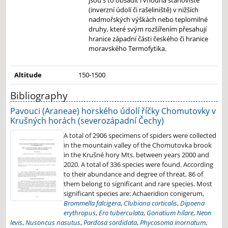
jsou s to obsadit i vhodná stanoviště
(inverzní údolí či rašeliniště) v nižších
nadmořských výškách nebo teplomilné
druhy, které svým rozšířením přesahují
hranice západní části českého či hranice
moravského Termofytika.
Altitude
150-1500
Bibliography
Pavouci (Araneae) horského údolí říčky Chomutovky v
Krušných horách (severozápadní Čechy)
A total of 2906 specimens of spiders were collected
in the mountain valley of the Chomutovka brook
in the Krušné hory Mts. between years 2000 and
2020. A total of 336 species were found. According
to their abundance and degree of threat, 86 of
them belong to significant and rare species. Most
significant species are: Achaeridion conigerum,
Brommella falcigera
,
Clubiona corticalis
,
Dipoena
erythropus
,
Ero tuberculata
,
Gonatium hilare
,
Neon
levis
,
Nusoncus nasutus
,
Pardosa sordidata
,
Phycosoma inornatum
,