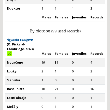
Eklektor
1
1
1
3
Males
Females
Juveniles
Records
By biotope
(99 used records)
Agyneta conigera
(O. Pickard-
Cambridge, 1863)
LC
Males
Females
Juveniles
Records
Neurčeno
19
31
0
41
Louky
2
1
0
2
Slaniska
1
0
0
1
Rašeliniště
10
21
0
16
Lesní okraje
0
1
0
1
Močály
0
1
0
1