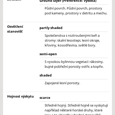
Ground layer (Preference: Vysoká)
Půdní povrch. Půdní povrch, prostory
pod kameny, prostory v detritu a mechu.
Osvětlení
partly shaded
stanovišť
Společenstva s roztroušenými keři a
stromy: skalní lesostepi, lesní okraje,
křoviny, kosodřevina, světlé bory.
semi-open
S vysokou bylinnou vegetací: rákosiny,
bujné pobřežní porosty ostřic a kopřiv.
shaded
Zapojené lesní porosty.
Hojnost výskytu
scarce
Středně hojný. Středně hojně se vyskytují
například některé horské druhy, které