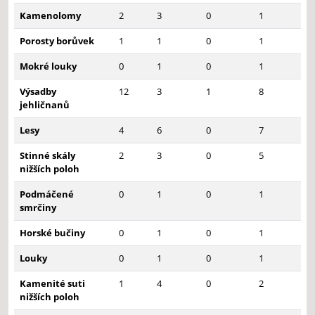
Kamenolomy
2
3
0
1
Porosty borůvek
1
1
0
1
Mokré louky
0
1
0
1
Výsadby
12
3
1
8
jehličnanů
Lesy
4
6
0
7
Stinné skály
2
3
0
5
nižších poloh
Podmáčené
0
1
0
1
smrčiny
Horské bučiny
0
1
0
1
Louky
0
1
0
1
Kamenité suti
1
4
0
2
nižších poloh