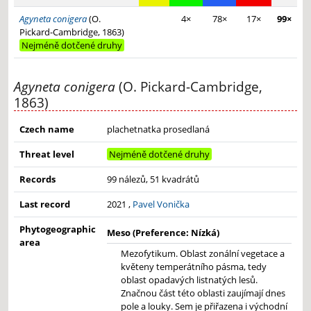
Agyneta conigera
(O.
4×
78×
17×
99×
Pickard-Cambridge, 1863)
Nejméně dotčené druhy
Agyneta conigera
(O. Pickard-Cambridge,
1863)
Czech name
plachetnatka prosedlaná
Threat level
Nejméně dotčené druhy
Records
99 nálezů, 51 kvadrátů
Last record
2021 ,
Pavel Vonička
Phytogeographic
Meso (Preference: Nízká)
area
Mezofytikum. Oblast zonální vegetace a
květeny temperátního pásma, tedy
oblast opadavých listnatých lesů.
Značnou část této oblasti zaujímají dnes
pole a louky. Sem je přiřazena i východní