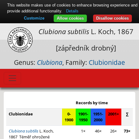
This website makes use of cookies to enhance browsing experience and
provide additional functionality.
Details
Customize
Allow cookies
Disallow cookies
Clubiona subtilis
L. Koch, 1867
[zápředník drobný]
Genus:
Clubiona
, Family:
Clubionidae
Leaflet
|
© Seznam.cz a.s. a další
+
Records by time
−
Clubionidae
0-
1901-
1951-
2001+
∑
1900
1950
2000
Clubiona subtilis
L. Koch,
1×
46×
26×
73×
1867
Téměř ohrožené