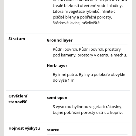
trvalé blízkosti otevřené vodní hladiny.
Litorální vegetace rybníků, hlinité či
písčité břehy a pobřežní porosty,
štěrkové lavice, rašeliniště.
Stratum
Ground layer
Půdní povrch. Půdní povrch, prostory
pod kameny, prostory v detritu a mechu.
Herb layer
Bylinné patro. Byliny a polokeře obvykle
do výše 1 m.
Osvětlení
semi-open
stanovišť
S vysokou bylinnou vegetací: rákosiny,
bujné pobřežní porosty ostřic a kopřiv.
Hojnost výskytu
scarce