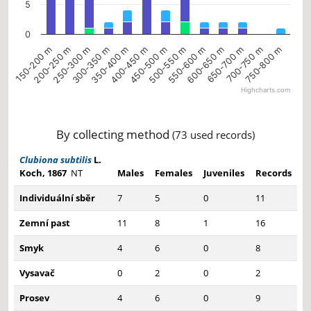
5
0
450-500 m
200-250 m
600-650 m
350-400 m
750-800 m
500-550 m
250-300 m
650-700 m
400-450 m
150-200 m
550-600 m
300-350 m
700-750 m
Highcharts.com
End of interactive chart.
By collecting method
(73 used records)
Clubiona subtilis
L.
Koch, 1867
NT
Males
Females
Juveniles
Records
Individuální sběr
7
5
0
11
Zemní past
11
8
1
16
Smyk
4
6
0
8
Vysavač
0
2
0
2
Prosev
4
6
0
9