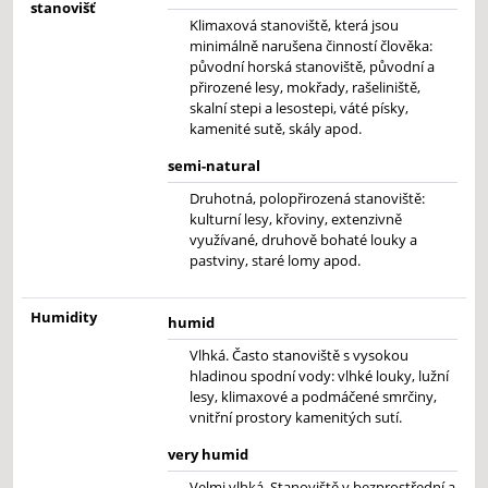
stanovišť
Klimaxová stanoviště, která jsou
minimálně narušena činností člověka:
původní horská stanoviště, původní a
přirozené lesy, mokřady, rašeliniště,
skalní stepi a lesostepi, váté písky,
kamenité sutě, skály apod.
semi-natural
Druhotná, polopřirozená stanoviště:
kulturní lesy, křoviny, extenzivně
využívané, druhově bohaté louky a
pastviny, staré lomy apod.
Humidity
humid
Vlhká. Často stanoviště s vysokou
hladinou spodní vody: vlhké louky, lužní
lesy, klimaxové a podmáčené smrčiny,
vnitřní prostory kamenitých sutí.
very humid
Velmi vlhká. Stanoviště v bezprostřední a