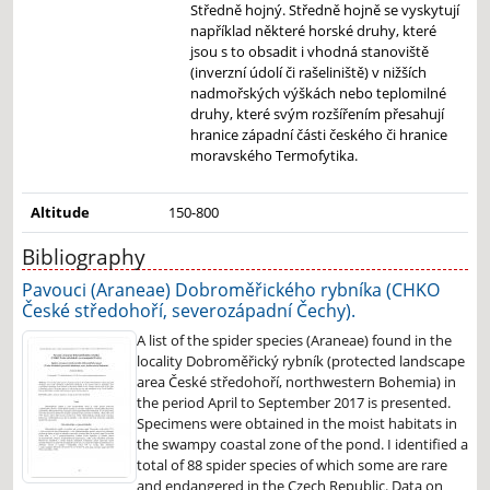
Středně hojný. Středně hojně se vyskytují
například některé horské druhy, které
jsou s to obsadit i vhodná stanoviště
(inverzní údolí či rašeliniště) v nižších
nadmořských výškách nebo teplomilné
druhy, které svým rozšířením přesahují
hranice západní části českého či hranice
moravského Termofytika.
Altitude
150-800
Bibliography
Pavouci (Araneae) Dobroměřického rybníka (CHKO
České středohoří, severozápadní Čechy).
A list of the spider species (Araneae) found in the
locality Dobroměřický rybník (protected landscape
area České středohoří, northwestern Bohemia) in
the period April to September 2017 is presented.
Specimens were obtained in the moist habitats in
the swampy coastal zone of the pond. I identified a
total of 88 spider species of which some are rare
and endangered in the Czech Republic. Data on