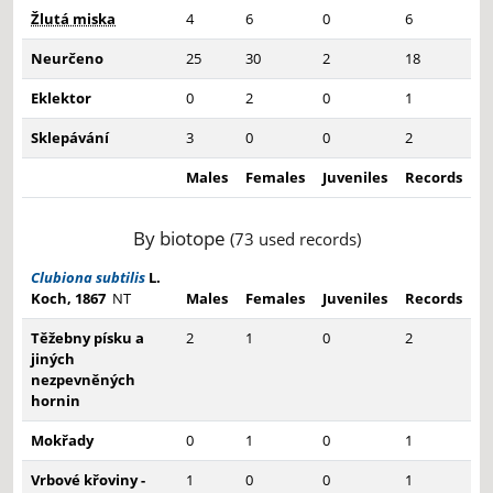
Žlutá miska
4
6
0
6
Neurčeno
25
30
2
18
Eklektor
0
2
0
1
Sklepávání
3
0
0
2
Males
Females
Juveniles
Records
By biotope
(73 used records)
Clubiona subtilis
L.
Koch, 1867
NT
Males
Females
Juveniles
Records
Těžebny písku a
2
1
0
2
jiných
nezpevněných
hornin
Mokřady
0
1
0
1
Vrbové křoviny -
1
0
0
1