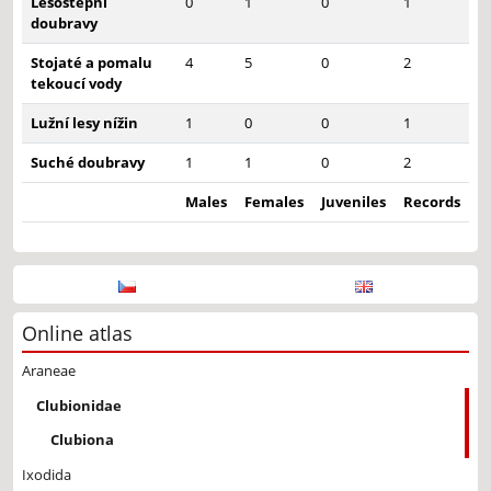
Lesostepní
0
1
0
1
doubravy
Stojaté a pomalu
4
5
0
2
tekoucí vody
Lužní lesy nížin
1
0
0
1
Suché doubravy
1
1
0
2
Males
Females
Juveniles
Records
Online atlas
Araneae
Clubionidae
Clubiona
Ixodida