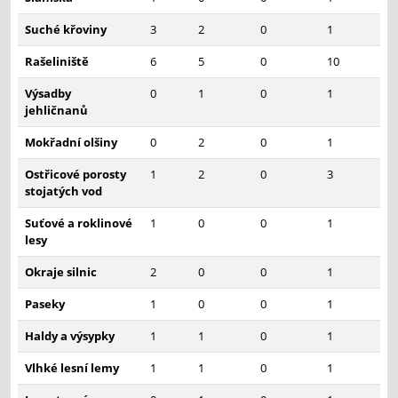
Suché křoviny
3
2
0
1
Rašeliniště
6
5
0
10
Výsadby
0
1
0
1
jehličnanů
Mokřadní olšiny
0
2
0
1
Ostřicové porosty
1
2
0
3
stojatých vod
Suťové a roklinové
1
0
0
1
lesy
Okraje silnic
2
0
0
1
Paseky
1
0
0
1
Haldy a výsypky
1
1
0
1
Vlhké lesní lemy
1
1
0
1