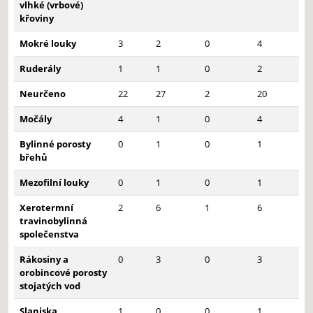
vlhké (vrbové)
křoviny
Mokré louky
3
2
0
4
Ruderály
1
1
0
2
Neurčeno
22
27
2
20
Močály
4
1
0
4
Bylinné porosty
0
1
0
1
břehů
Mezofilní louky
0
1
0
1
Xerotermní
2
6
1
6
travinobylinná
společenstva
Rákosiny a
0
3
0
3
orobincové porosty
stojatých vod
Slaniska
1
0
0
1