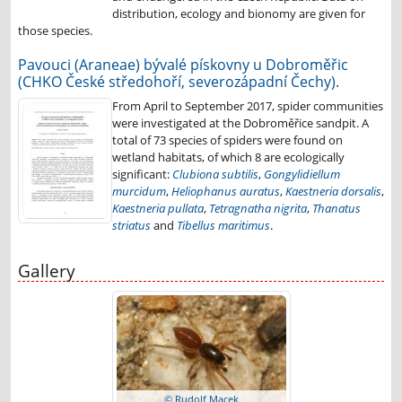
distribution, ecology and bionomy are given for
those species.
Pavouci (Araneae) bývalé pískovny u Dobroměřic
(CHKO České středohoří, severozápadní Čechy).
From April to September 2017, spider communities
were investigated at the Dobroměřice sandpit. A
total of 73 species of spiders were found on
wetland habitats, of which 8 are ecologically
significant:
Clubiona subtilis
,
Gongylidiellum
murcidum
,
Heliophanus auratus
,
Kaestneria dorsalis
,
Kaestneria pullata
,
Tetragnatha nigrita
,
Thanatus
striatus
and
Tibellus maritimus
.
Gallery
© Rudolf Macek