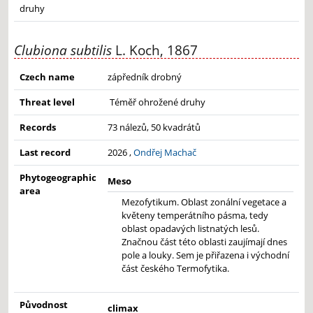
druhy
Clubiona subtilis
L. Koch, 1867
Czech name
zápředník drobný
Threat level
Téměř ohrožené druhy
Records
73 nálezů, 50 kvadrátů
Last record
2026 ,
Ondřej Machač
Phytogeographic
Meso
area
Mezofytikum. Oblast zonální vegetace a
květeny temperátního pásma, tedy
oblast opadavých listnatých lesů.
Značnou část této oblasti zaujímají dnes
pole a louky. Sem je přiřazena i východní
část českého Termofytika.
Původnost
climax