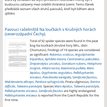
budoucnu zařazeny mezi zvláště chráněná území. Tento článek
předkládá seznam všech druhů pavouků, kteří byli během akce
zjištěni.
Pavouci rašeliniště Na loučkách v Krušných horách
(severozápadní Čechy).
Total of 92 spider species were found in the peat
bog Na loučkách (Krušné hory Mts., distr.
Chomutov). Findings of 19 species are considered
as significant:
Robertus scoticus
,
Anguliphantes
tripartitus
,
Aphileta misera
,
Centromerus pabulator
,
Drepanotylus uncatus
,
Gonatium rubens
,
Helophora
insignis
,
Hilaira excisa
,
Kaestneria pullata
,
Maro
lepidus
,
Oryphantes angulatus
,
Palliduphantes
ericaeus
,
Poeciloneta variegata
,
Semljicola faustus
,
Walckenaeria alticeps
,
Pardosa sphagnicola
, Pirata uliginosus,
Iberina
difficilis
,
Talavera parvistyla
. Species
Maro lepidus
,
Talavera parvistyla
,
Palliduphantes ericaeus
,
Semljicola faustus
are highly endangered.
Palliduphantes ericaeus
is reported from the Czech Republic for the
first time.