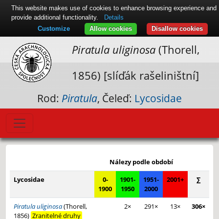
This website makes use of cookies to enhance browsing experience and
provide additional functionality.
Details
Customize
Allow cookies
Disallow cookies
Piratula uliginosa
(Thorell,
1856) [slíďák rašeliništní]
Rod:
Piratula
, Čeleď:
Lycosidae
Leaflet
|
© Seznam.cz a.s. a další
+
Nálezy podle období
−
Lycosidae
0-
1901-
1951-
2001+
∑
1900
1950
2000
Piratula uliginosa
(Thorell,
2×
291×
13×
306×
1856)
Zranitelné druhy