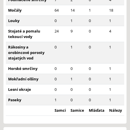
Močály
64
14
1
18
Louky
0
1
0
1
Stojaté a pomalu
24
9
0
4
tekoucí vody
Rákosiny a
0
1
0
1
orobincové porosty
stojatých vod
Horské smrčiny
0
0
0
1
Mokřadní olšiny
0
1
0
1
Lesní okraje
0
0
0
1
Paseky
1
0
0
1
Samci
Samice
Mláďata
Nálezy