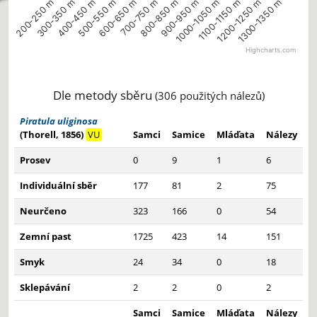
200-250 m
300-350 m
400-450 m
500-550 m
600-650 m
700-750 m
800-850 m
900-950 m
1000-1050 m
1100-1150 m
1200-1250 m
1300-1350 m
Highcharts.com
End of interactive chart.
Dle metody sběru
(306 použitých nálezů)
Piratula uliginosa
(Thorell, 1856)
VU
Samci
Samice
Mláďata
Nálezy
Prosev
0
9
1
6
Individuální sběr
177
81
2
75
Neurčeno
323
166
0
54
Zemní past
1725
423
14
151
Smyk
24
34
0
18
Sklepávání
2
2
0
2
Samci
Samice
Mláďata
Nálezy