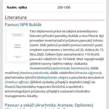
Nadm. výška
250-1350
Literatura
Pavouci NPR Bublák
Tato diplomová práce se zabývá araneofaunou
Národní přírodní památky Bublák a niva Plesné. Byl
proveden inventarizační průzkum pavouků tohoto
území. Sběr jedinců proběhl pomocí zemních pastí,
smykem a prosevem v termínu od 20. dubna do 15.
října 2020. Celkem bylo zaznamenáno 110 druhů
pavouků náležících do 19 čeledí. Mezi nejzajímavější
zjištěné taxony řadíme nálezy: skákavka
mravencovitá (
Leptorchestes berolinensis
), slíďák
mokřinný (
Pardosa paludicola
), slíďák rašeliništní (
Piratula uliginosa
),
plachetnatka rybniční (
Bathyphantes setiger
) a pavučenka dvoubarvá
(
Tmeticus affinis
). Zjištěné výsledky přispějí k doplnění údajů do
čtverců faunistického mapování živočichů a společně s
entomologickými průzkumy přispějí k nastavení vhodného
managementu lokality.
Pavouci a sekáči (Arachnida: Araneae, Opiliones)