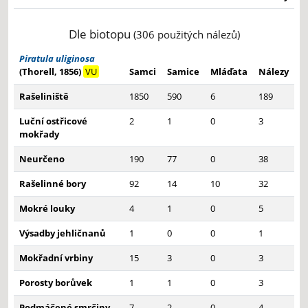
Dle biotopu
(306 použitých nálezů)
Piratula uliginosa
(Thorell, 1856)
VU
Samci
Samice
Mláďata
Nálezy
Rašeliniště
1850
590
6
189
Luční ostřicové
2
1
0
3
mokřady
Neurčeno
190
77
0
38
Rašelinné bory
92
14
10
32
Mokré louky
4
1
0
5
Výsadby jehličnanů
1
0
0
1
Mokřadní vrbiny
15
3
0
3
Porosty borůvek
1
1
0
3
Podmáčené smrčiny
7
2
0
4