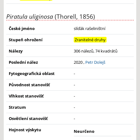
Piratula uliginosa
(Thorell, 1856)
České jméno
slíďák rašeliništní
Stupeň ohrožení
Zranitelné druhy
Nálezy
306 nálezů, 74 kvadrátů
Poslední nález
2020 ,
Petr Dolejš
Fytogeografická oblast
-
Původnost stanovišť
-
Vlhkost stanovišť
-
Stratum
-
Osvětlení stanovišť
-
Hojnost výskytu
Neurčeno