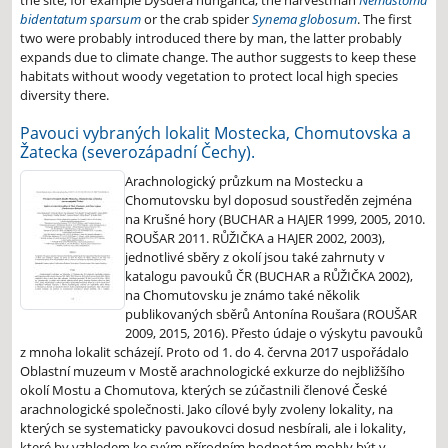
the site, for example Dysdera hungarica, the harvestman
Nemastoma
bidentatum sparsum
or the crab spider
Synema globosum
. The first
two were probably introduced there by man, the latter probably
expands due to climate change. The author suggests to keep these
habitats without woody vegetation to protect local high species
diversity there.
Pavouci vybraných lokalit Mostecka, Chomutovska a
Žatecka (severozápadní Čechy).
Arachnologický průzkum na Mostecku a
Chomutovsku byl doposud soustředěn zejména
na Krušné hory (BUCHAR a HAJER 1999, 2005, 2010.
ROUŠAR 2011. RŮŽIČKA a HAJER 2002, 2003),
jednotlivé sběry z okolí jsou také zahrnuty v
katalogu pavouků ČR (BUCHAR a RŮŽIČKA 2002),
na Chomutovsku je známo také několik
publikovaných sběrů Antonína Roušara (ROUŠAR
2009, 2015, 2016). Přesto údaje o výskytu pavouků
z mnoha lokalit scházejí. Proto od 1. do 4. června 2017 uspořádalo
Oblastní muzeum v Mostě arachnologické exkurze do nejbližšího
okolí Mostu a Chomutova, kterých se zúčastnili členové České
arachnologické společnosti. Jako cílové byly zvoleny lokality, na
kterých se systematicky pavoukovci dosud nesbírali, ale i lokality,
které by vzhledem ke svým přírodním hodnotám mohly být v