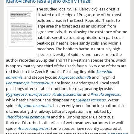
Klánovického lesa a jeho okolí v Praze.
The studied locality, i.e. Klánovický les Forest is
situated on the edge of Prague, one of the most
polluted areas in the Czech Republic. Thanks to
large area the forest acts as an isolation from
agrochemicals, thus allowing the existence of some
habitats sensitive to eutrophisation, in particular
peat-bogs, heaths, bare sandy soils, and Molinia
meadows. The habitats harbour unusually high
species diversity of spiders and harvestmen: the
author recorded 286 spider and 11 harvestman species there, which
is approximately one third of the Czech fauna. Sixty one of them are
red-listed in the Czech Republic. Peat-bog linyphiid
Saaristoa
abnormis
, and steppe lycosid
Alopecosa schmidti
and linyphiid
Panamomops inconspicuus
are listed as endangered. Local small
peat-bogs offer suitable conditions for disappearing lycosids
Hygrolycosa rubrofasciata
,
Pirata piscatorius
and
Piratula uliginosa
,
while heaths harbour the disappearing
Oxyopes ramosus
. Water
spider
Argyroneta aquatica
has recently been found in small pools in
ditches along the railway. Littoral vegetation is inhabited by
Theridiosoma gemmosum
and the jumping spider Calositticus
floricola. Disturbed soil surface of wet meadows harbours the wolf
spider
Arctosa leopardus
. Some species have recently appeared at