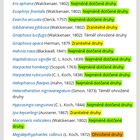
Ero aphana
(Walckenaer, 1802)
Nejméně dotčené druhy
Euophrys frontalis
(Walckenaer, 1802)
Nejméně dotčené druhy
Evarcha arcuata
(Clerck, 1757)
Nejméně dotčené druhy
Gibbaranea gibbosa
(Walckenaer, 1802)
Zranitelné druhy
Gnaphosa lucifuga
(Walckenaer, 1802)
Téměř ohrožené druhy
Gnaphosa opaca
Herman, 1879
Zranitelné druhy
Hahnia nava
(Blackwall, 1841)
Nejméně dotčené druhy
Haplodrassus signifer
(C. L. Koch, 1839)
Nejméně dotčené druhy
Harpactea hombergi
(Scopoli, 1763)
Nejméně dotčené druhy
Harpactea rubicunda
(C. L. Koch, 1838)
Nejméně dotčené druhy
Heliophanus flavipes
(Hahn, 1832)
Nejméně dotčené druhy
Heterotheridion nigrovariegatum
(Simon, 1873)
Téměř ohrožené
druhy
Hypsosinga sanguinea
(C. L. Koch, 1844)
Nejméně dotčené druhy
Ipa keyserlingi
(Ausserer, 1867)
Zranitelné druhy
Macaroeris nidicolens
(Walckenaer, 1802)
Nejméně dotčené
druhy
Megalepthyphantes collinus
(L. Koch, 1872)
Ohrožené druhy