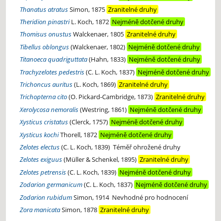
Thanatus atratus
Simon, 1875
Zranitelné druhy
Theridion pinastri
L. Koch, 1872
Nejméně dotčené druhy
Thomisus onustus
Walckenaer, 1805
Zranitelné druhy
Tibellus oblongus
(Walckenaer, 1802)
Nejméně dotčené druhy
Titanoeca quadriguttata
(Hahn, 1833)
Nejméně dotčené druhy
Trachyzelotes pedestris
(C. L. Koch, 1837)
Nejméně dotčené druhy
Trichoncus auritus
(L. Koch, 1869)
Zranitelné druhy
Trichopterna cito
(O. Pickard-Cambridge, 1873)
Zranitelné druhy
Xerolycosa nemoralis
(Westring, 1861)
Nejméně dotčené druhy
Xysticus cristatus
(Clerck, 1757)
Nejméně dotčené druhy
Xysticus kochi
Thorell, 1872
Nejméně dotčené druhy
Zelotes electus
(C. L. Koch, 1839)
Téměř ohrožené druhy
Zelotes exiguus
(Müller & Schenkel, 1895)
Zranitelné druhy
Zelotes petrensis
(C. L. Koch, 1839)
Nejméně dotčené druhy
Zodarion germanicum
(C. L. Koch, 1837)
Nejméně dotčené druhy
Zodarion rubidum
Simon, 1914
Nevhodné pro hodnocení
Zora manicata
Simon, 1878
Zranitelné druhy