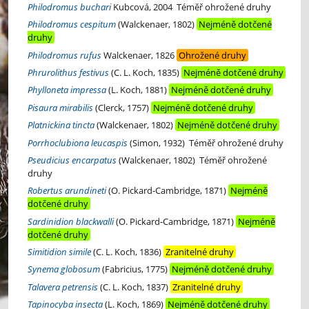
Philodromus buchari
Kubcová, 2004
Téměř ohrožené druhy
Philodromus cespitum
(Walckenaer, 1802)
Nejméně dotčené
druhy
Philodromus rufus
Walckenaer, 1826
Ohrožené druhy
Phrurolithus festivus
(C. L. Koch, 1835)
Nejméně dotčené druhy
Phylloneta impressa
(L. Koch, 1881)
Nejméně dotčené druhy
Pisaura mirabilis
(Clerck, 1757)
Nejméně dotčené druhy
Platnickina tincta
(Walckenaer, 1802)
Nejméně dotčené druhy
Porrhoclubiona leucaspis
(Simon, 1932)
Téměř ohrožené druhy
Pseudicius encarpatus
(Walckenaer, 1802)
Téměř ohrožené
druhy
Robertus arundineti
(O. Pickard-Cambridge, 1871)
Nejméně
dotčené druhy
Sardinidion blackwalli
(O. Pickard-Cambridge, 1871)
Nejméně
dotčené druhy
Simitidion simile
(C. L. Koch, 1836)
Zranitelné druhy
Synema globosum
(Fabricius, 1775)
Nejméně dotčené druhy
Talavera petrensis
(C. L. Koch, 1837)
Zranitelné druhy
Tapinocyba insecta
(L. Koch, 1869)
Nejméně dotčené druhy