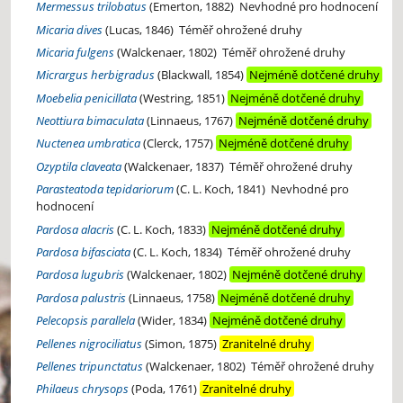
Mermessus trilobatus
(Emerton, 1882)
Nevhodné pro hodnocení
Micaria dives
(Lucas, 1846)
Téměř ohrožené druhy
Micaria fulgens
(Walckenaer, 1802)
Téměř ohrožené druhy
Micrargus herbigradus
(Blackwall, 1854)
Nejméně dotčené druhy
Moebelia penicillata
(Westring, 1851)
Nejméně dotčené druhy
Neottiura bimaculata
(Linnaeus, 1767)
Nejméně dotčené druhy
Nuctenea umbratica
(Clerck, 1757)
Nejméně dotčené druhy
Ozyptila claveata
(Walckenaer, 1837)
Téměř ohrožené druhy
Parasteatoda tepidariorum
(C. L. Koch, 1841)
Nevhodné pro
hodnocení
Pardosa alacris
(C. L. Koch, 1833)
Nejméně dotčené druhy
Pardosa bifasciata
(C. L. Koch, 1834)
Téměř ohrožené druhy
Pardosa lugubris
(Walckenaer, 1802)
Nejméně dotčené druhy
Pardosa palustris
(Linnaeus, 1758)
Nejméně dotčené druhy
Pelecopsis parallela
(Wider, 1834)
Nejméně dotčené druhy
Pellenes nigrociliatus
(Simon, 1875)
Zranitelné druhy
Pellenes tripunctatus
(Walckenaer, 1802)
Téměř ohrožené druhy
Philaeus chrysops
(Poda, 1761)
Zranitelné druhy