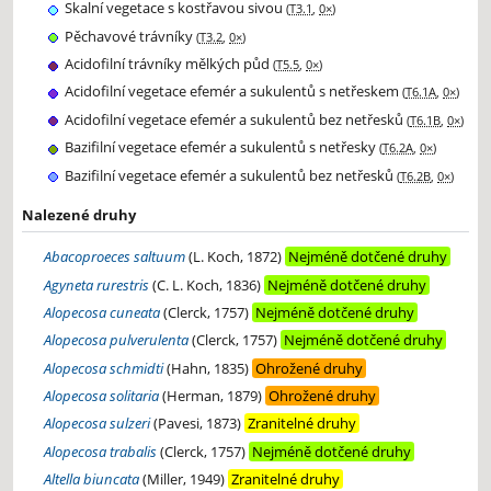
Skalní vegetace s kostřavou sivou
(
T3.1
,
0×
)
Pěchavové trávníky
(
T3.2
,
0×
)
Acidofilní trávníky mělkých půd
(
T5.5
,
0×
)
Acidofilní vegetace efemér a sukulentů s netřeskem
(
T6.1A
,
0×
)
Acidofilní vegetace efemér a sukulentů bez netřesků
(
T6.1B
,
0×
)
Bazifilní vegetace efemér a sukulentů s netřesky
(
T6.2A
,
0×
)
Bazifilní vegetace efemér a sukulentů bez netřesků
(
T6.2B
,
0×
)
Nalezené druhy
Abacoproeces saltuum
(L. Koch, 1872)
Nejméně dotčené druhy
Agyneta rurestris
(C. L. Koch, 1836)
Nejméně dotčené druhy
Alopecosa cuneata
(Clerck, 1757)
Nejméně dotčené druhy
Alopecosa pulverulenta
(Clerck, 1757)
Nejméně dotčené druhy
Alopecosa schmidti
(Hahn, 1835)
Ohrožené druhy
Alopecosa solitaria
(Herman, 1879)
Ohrožené druhy
Alopecosa sulzeri
(Pavesi, 1873)
Zranitelné druhy
Alopecosa trabalis
(Clerck, 1757)
Nejméně dotčené druhy
Altella biuncata
(Miller, 1949)
Zranitelné druhy