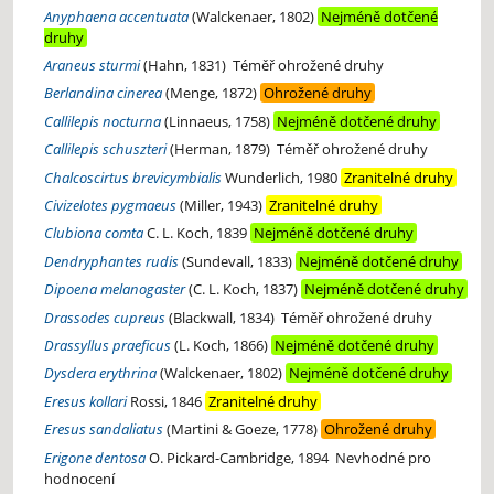
Anyphaena accentuata
(Walckenaer, 1802)
Nejméně dotčené
druhy
Araneus sturmi
(Hahn, 1831)
Téměř ohrožené druhy
Berlandina cinerea
(Menge, 1872)
Ohrožené druhy
Callilepis nocturna
(Linnaeus, 1758)
Nejméně dotčené druhy
Callilepis schuszteri
(Herman, 1879)
Téměř ohrožené druhy
Chalcoscirtus brevicymbialis
Wunderlich, 1980
Zranitelné druhy
Civizelotes pygmaeus
(Miller, 1943)
Zranitelné druhy
Clubiona comta
C. L. Koch, 1839
Nejméně dotčené druhy
Dendryphantes rudis
(Sundevall, 1833)
Nejméně dotčené druhy
Dipoena melanogaster
(C. L. Koch, 1837)
Nejméně dotčené druhy
Drassodes cupreus
(Blackwall, 1834)
Téměř ohrožené druhy
Drassyllus praeficus
(L. Koch, 1866)
Nejméně dotčené druhy
Dysdera erythrina
(Walckenaer, 1802)
Nejméně dotčené druhy
Eresus kollari
Rossi, 1846
Zranitelné druhy
Eresus sandaliatus
(Martini & Goeze, 1778)
Ohrožené druhy
Erigone dentosa
O. Pickard-Cambridge, 1894
Nevhodné pro
hodnocení