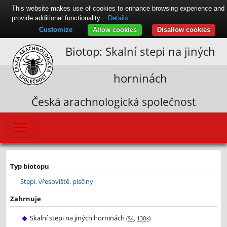
This website makes use of cookies to enhance browsing experience and
provide additional functionality.
Details
Customize
Allow cookies
Disallow cookies
Biotop: Skalní stepi na jiných
horninách
Česká arachnologická společnost
Leaflet
|
© Seznam.cz a.s. a další
+
Typ biotopu
−
Stepi, vřesoviště, písčiny
Zahrnuje
Skalní stepi na jiných horninách
(
S4
,
130×
)